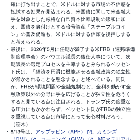
M
W
確に打ち出すことで、米ドルに対する市場の不信感を
M
払拭する効果が見込まれる。米国債に関して米金融大
F
手を対象とした厳格な自己資本比率規制の緩和に加
取
え、国債を裏付けとする暗号資産「ステーブルコイ
引
ン」の普及促進も、米ドルに対する信頼を後押しする
所
C
と考えられる。
F
D
最後に、2026年5月に任期が満了する米FRB（連邦準備
(
制度理事会）のパウエル議長の後任人事について、次
く
り
期議長の選定プロセスを主導するとみられるベッセン
っ
く
ト氏は、「経済を円滑に機能させる金融政策の独立性
株
3
が脅かされることを懸念する」と述べている。同氏
6
が、FRBが環境問題や金融規制など、金利を動かす金
5)
融政策以外の分野に手を広げることが独立性を危うく
すると見ている点は注目される。トランプ氏の度重な
店
頭
る圧力にもかかわらず、ベッセント氏がFRBの独立性
C
F
を重視している点は市場にとって安心材料だろう。
D
（笹木）
8/13号は、
アップラビン（APP）
、
カミンズ
S
T(
（CMI）
、
コーニング（GLW）
、
MPマテリアル