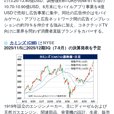
の13.20-13.40億USD、調整後EBITDAが同48-51％増の
10.70-10.90億USD。6月末にモバイルアプリ事業を4億
USDで売却し広告事業に集中。同社の広告仲介はモバイ
ルゲーム・アプリと広告ネットワーク間の広告インプレッ
ションの約70％を仲介する強みに加え、コネクテッドTV
向けに業界を問わず消費者直販ブランドをカバーする。
カミンズ (CMI)
NYSE
2025/11/5に2025/12期3Q（7-9月）の決算発表を予定
1919年設立のエンジンメーカー。主にディーゼルおよび
天然ガスエンジン、関連部品、発電機の設計、生産、販売