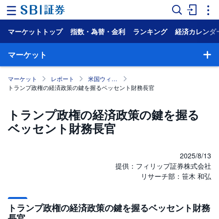
マーケットトップ
指数・為替・金利
ランキング
経済カレンダ
ホ
ー
ム
マーケット
マ
マーケット
レポート
米国ウィークリー・マンスリー
ー
トランプ政権の経済政策の鍵を握るベッセント財務長官
ケ
ッ
ト
トランプ政権の経済政策の鍵を握る
ベッセント財務長官
NISA
国
内
2025/8/13
株
提供：フィリップ証券株式会社
式
リサーチ部：笹木 和弘
外
国
株
トランプ政権の経済政策の鍵を握るベッセント財務
式
長官