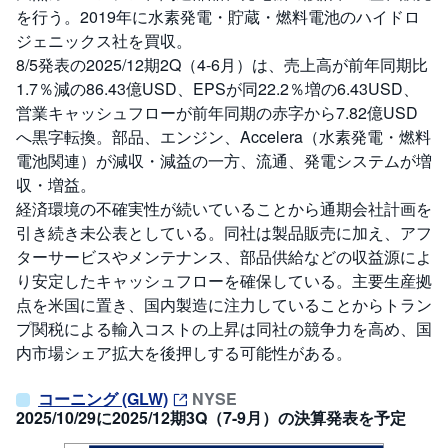
を行う。2019年に水素発電・貯蔵・燃料電池のハイドロ
ジェニックス社を買収。
8/5発表の2025/12期2Q（4-6月）は、売上高が前年同期比
1.7％減の86.43億USD、EPSが同22.2％増の6.43USD、
営業キャッシュフローが前年同期の赤字から7.82億USD
へ黒字転換。部品、エンジン、Accelera（水素発電・燃料
電池関連）が減収・減益の一方、流通、発電システムが増
収・増益。
経済環境の不確実性が続いていることから通期会社計画を
引き続き未公表としている。同社は製品販売に加え、アフ
ターサービスやメンテナンス、部品供給などの収益源によ
り安定したキャッシュフローを確保している。主要生産拠
点を米国に置き、国内製造に注力していることからトラン
プ関税による輸入コストの上昇は同社の競争力を高め、国
内市場シェア拡大を後押しする可能性がある。
コーニング (GLW)
NYSE
2025/10/29に2025/12期3Q（7-9月）の決算発表を予定