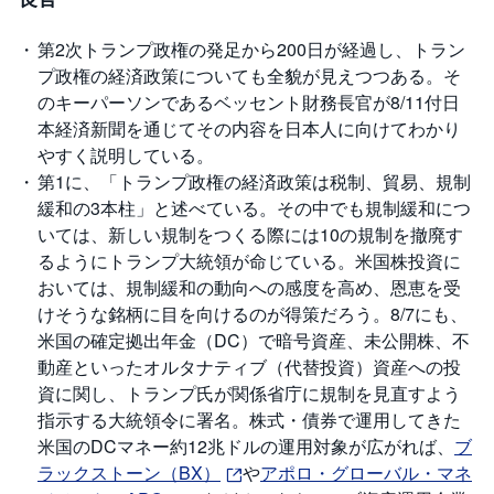
投
第2次トランプ政権の発足から200日が経過し、トラン
資
信
プ政権の経済政策についても全貌が見えつつある。そ
託
のキーパーソンであるベッセント財務長官が8/11付日
本経済新聞を通じてその内容を日本人に向けてわかり
債
券
やすく説明している。
第1に、「トランプ政権の経済政策は税制、貿易、規制
FX
緩和の3本柱」と述べている。その中でも規制緩和につ
いては、新しい規制をつくる際には10の規制を撤廃す
お
るようにトランプ大統領が命じている。米国株投資に
ま
か
おいては、規制緩和の動向への感度を高め、恩恵を受
PICK
せ
UP
投
けそうな銘柄に目を向けるのが得策だろう。8/7にも、
資
米国の確定拠出年金（DC）で暗号資産、未公開株、不
動産といったオルタナティブ（代替投資）資産への投
S
資に関し、トランプ氏が関係省庁に規制を見直すよう
BI
株
指示する大統領令に署名。株式・債券で運用してきた
オ
プ
米国のDCマネー約12兆ドルの運用対象が広がれば、
ブ
シ
ョ
ラックストーン（BX）
や
アポロ・グローバル・マネ
ン