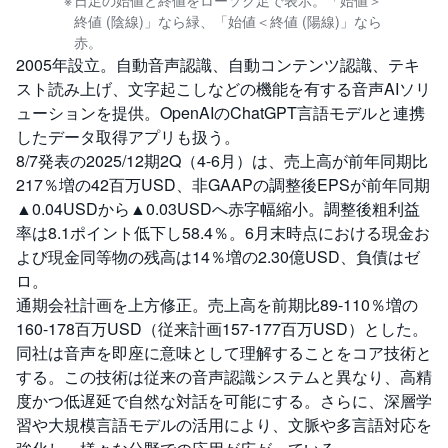
日足の始値と終値をローソク足で表示。「始値＞
終値 (陰線)」なら緑、「始値＜終値 (陽線)」なら
赤。
2005年設立。自動音声認識、自動コンテンツ認識、テキ
スト読み上げ、文字起こしなどの機能を有する音声AIソリ
ューションを提供。OpenAIのChatGPT言語モデルと連携
したデータ取得アプリも扱う。
8/7発表の2025/12期2Q（4-6月）は、売上高が前年同期比
217％増の42百万USD、非GAAPの調整後EPSが前年同期
▲0.04USDから▲0.03USDへ赤字幅縮小。調整後粗利益
率は8.1ポイント低下し58.4％。6月末時点における現金お
よび現金同等物の残高は14％増の2.30億USD、負債はゼ
ロ。
通期会社計画を上方修正。売上高を前期比89-110％増の
160-178百万USD（従来計画157-177百万USD）とした。
同社は音声を即座に意味として理解することをコア技術と
する。この技術は従来の音声認識システムと異なり、高精
度かつ低遅延で自然な対話を可能にする。さらに、深層学
習や大規模言語モデルの活用により、文脈や多言語対応を