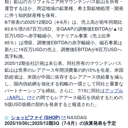
類）鉱山のカリフォルニア州マウンテンパス鉱山を所有・
運営するほか、周辺地域の鉱業権、希土類鉱物処理・開発
に伴う知的財産権を保有。
8/7発表の2025/12期2Q（4-6月）は、売上高が前年同期比
83.6％増の57百万USD、非GAAPの調整後EBITDAが▲12
百万USDへ赤字幅縮小。マテリアル事業（売上比率
65％）は増収、調整後EBITDAの赤字幅縮小。磁石事業は
新たに19百万USDの売上、調整後EBITDAが8百万USDへ
黒字転換。
2025/12期会社計画は未公表。同社所有のマウンテンパス
鉱山は世界のレアアース年間消費量の約15%を生産。米国
防総省は、米国が中国に依存するレアアース供給量を減ら
し、国内供給網を強化する戦略の一環として同社と重要な
パートナーシップを締結。さらに、7/15に同社は
アップル
（AAPL）
との間でもレアアース磁石を供給するための
5億USD規模の契約を発表すると報道された。
ショッピファイ (SHOP)
NASDAQ
2025/10/30に2025/12期3Q（7-9月）の決算発表を予定