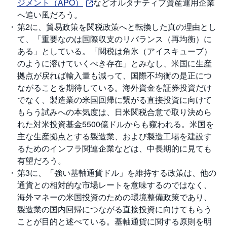
ジメント（APO）
などオルタナティブ資産運用企業
へ追い風だろう。
先
第2に、貿易政策を関税政策へと転換した真の理由とし
物
・
て、「重要なのは国際収支のリバランス（再均衡）に
オ
プ
ある」としている。「関税は角氷（アイスキューブ）
シ
ョ
のように溶けていくべき存在」とみなし、米国に生産
ン
拠点が戻れば輸入量も減って、国際不均衡の是正につ
ながることを期待している。海外資金を証券投資だけ
商
でなく、製造業の米国回帰に繋がる直接投資に向けて
品
先
もらう試みへの本気度は、日米関税合意で取り決めら
物
れた対米投資基金5500億ドルからも窺われる。米国を
主な生産拠点とする製造業、および製造工場を建設す
金
・
るためのインフラ関連企業などは、中長期的に見ても
銀
・
有望だろう。
プ
第3に、「強い基軸通貨ドル」を維持する政策は、他の
ラ
チ
通貨との相対的な市場レートを意味するのではなく、
ナ
海外マネーの米国投資のための環境整備政策であり、
製造業の国内回帰につながる直接投資に向けてもらう
外
貨
ことが目的と述べている。基軸通貨に関する原則を明
建
NE