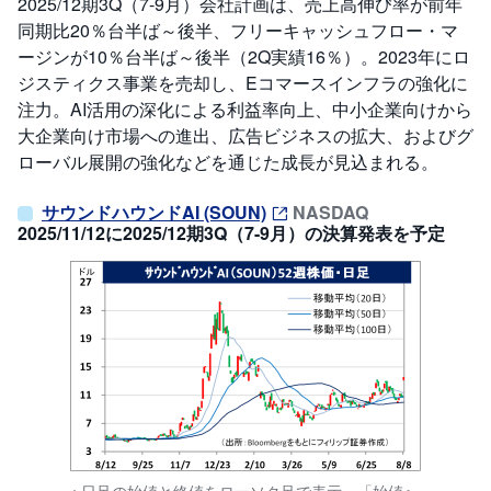
2025/12期3Q（7-9月）会社計画は、売上高伸び率が前年
同期比20％台半ば～後半、フリーキャッシュフロー・マ
ージンが10％台半ば～後半（2Q実績16％）。2023年にロ
ジスティクス事業を売却し、Eコマースインフラの強化に
注力。AI活用の深化による利益率向上、中小企業向けから
大企業向け市場への進出、広告ビジネスの拡大、およびグ
ローバル展開の強化などを通じた成長が見込まれる。
サウンドハウンドAI (SOUN)
NASDAQ
2025/11/12に2025/12期3Q（7-9月）の決算発表を予定