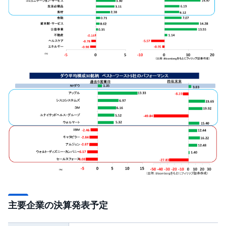
R
O
)
i
D
e
C
o
主要企業の決算発表予定