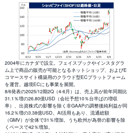
2004年にカナダで設立。フェイスブックやインスタグラ
ム上で商品の販売が可能となるネットショップ、およびE
コマースサイト構築用のクラウド型ECプラットフォーム
を運営。越境ECにも事業を展開。
8/6発表の2025/12期2Q（4-6月）は、売上高が前年同期比
31.1％増の26.80億USD（会社予想10％台半ばの増収
率）、出資株式の影響を除く非GAAPの調整後純利益が同
16.2％増の3.38億USD。AI活用もあり、流通総額
（GMV）が全体で31％増加。うち欧州が為替の影響を除
くベースで42％増加。