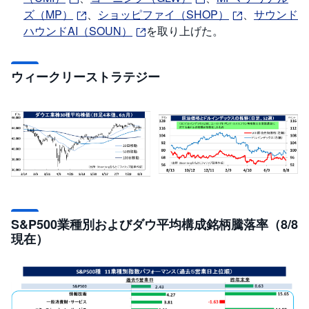
セ
ズ（MP）
、
ショッピファイ（SHOP）
、
サウンド
キ
ュ
ハウンドAI（SOUN）
を取り上げた。
リ
テ
ィ
・
ト
ウィークリーストラテジー
ー
ク
ン
)
S
BI
ラ
ッ
プ
ロ
S&P500業種別およびダウ平均構成銘柄騰落率（8/8
ボ
ア
現在）
ド
(
R
O
B
O
P