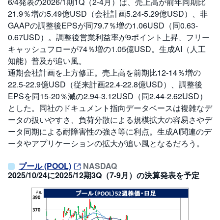
6/4発表の2026/1期1Q（2-4月）は、売上高が前年同期比
21.9％増の5.49億USD（会社計画5.24-5.29億USD）、非
GAAPの調整後EPSが同79.7％増の1.06USD（同0.63-
0.67USD）。調整後営業利益率が9ポイント上昇、フリー
キャッシュフローが74％増の1.05億USD。生成AI（人工
知能）普及が追い風。
通期会社計画を上方修正。売上高を前期比12-14％増の
22.5-22.9億USD（従来計画22.4-22.8億USD）、調整後
EPSを同15-20％減の2.94-3.12USD（同2.44-2.62USD）
とした。同社のドキュメント指向データベースは複雑なデ
ータの扱いやすさ、負荷分散による規模拡大の容易さやデ
ータ同期による耐障害性の強さ等に利点。生成AI関連のデ
ータやアプリケーションの拡大が追い風となるだろう。
プール (POOL)
NASDAQ
2025/10/24に2025/12期3Q（7-9月）の決算発表を予定