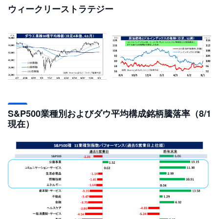
セ
ウィークリーストラテジー
キ
ュ
リ
テ
ィ
・
ト
ー
ク
ン
)
S
BI
S&P500業種別およびダウ平均構成銘柄騰落率（8/1
ラ
ッ
現在）
プ
ロ
ボ
ア
ド
(
R
O
B
O
P