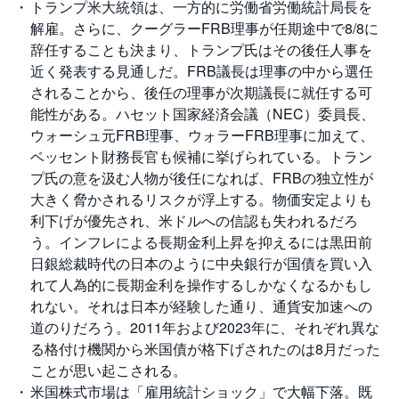
トランプ米大統領は、一方的に労働省労働統計局長を
解雇。さらに、クーグラーFRB理事が任期途中で8/8に
先
物
辞任することも決まり、トランプ氏はその後任人事を
・
近く発表する見通しだ。FRB議長は理事の中から選任
オ
プ
されることから、後任の理事が次期議長に就任する可
シ
ョ
能性がある。ハセット国家経済会議（NEC）委員長、
ン
ウォーシュ元FRB理事、ウォラーFRB理事に加えて、
ベッセント財務長官も候補に挙げられている。トラン
商
品
プ氏の意を汲む人物が後任になれば、FRBの独立性が
先
大きく脅かされるリスクが浮上する。物価安定よりも
物
利下げが優先され、米ドルへの信認も失われるだろ
う。インフレによる長期金利上昇を抑えるには黒田前
金
・
日銀総裁時代の日本のように中央銀行が国債を買い入
銀
・
れて人為的に長期金利を操作するしかなくなるかもし
プ
ラ
れない。それは日本が経験した通り、通貨安加速への
チ
道のりだろう。2011年および2023年に、それぞれ異な
ナ
る格付け機関から米国債が格下げされたのは8月だった
ことが思い起こされる。
外
貨
米国株式市場は「雇用統計ショック」で大幅下落。既
建
NE