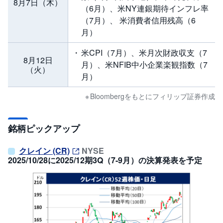
8月7日（木）
（6月）、米NY連銀期待インフレ率
（7月）、 米消費者信用残高（6
月）
米CPI（7月）、米月次財政収支（7
8月12日
月）、米NFIB中小企業楽観指数（7
（火）
月）
Bloombergをもとにフィリップ証券作成
銘柄ピックアップ
クレイン (CR)
NYSE
2025/10/28に2025/12期3Q（7-9月）の決算発表を予定