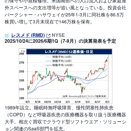
の保守や小規模修理。米国南部への人口流入および家庭屋
外スペースへの支出増等が追い風となっている。投資会社
バークシャー・ハサウェイが25年1-3月に同社株を86.5万
株買い増して3月末現在で146万株を保有。
レスメド (RMD)
NYSE
2025/10/24に2026/6期1Q（7-9月）の決算発表を予定
1989年設立。睡眠時無呼吸障害、慢性閉塞性肺疾患
（COPD）など呼吸器疾患の医療機器を取り扱う医療機器
大手。相次ぐ買収でクラウド型ソフトウエア・ソリューシ
ョン関連のSaaS部門を拡充。