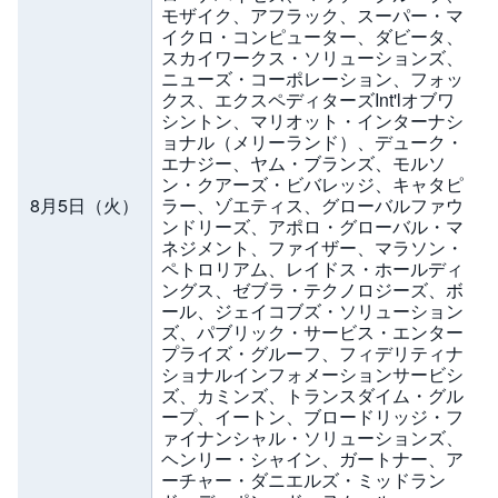
モザイク、アフラック、スーパー・マ
イクロ・コンピューター、ダビータ、
スカイワークス・ソリューションズ、
ニューズ・コーポレーション、フォッ
クス、エクスペディターズInt'lオブワ
シントン、マリオット・インターナシ
ョナル（メリーランド）、デューク・
エナジー、ヤム・ブランズ、モルソ
ン・クアーズ・ビバレッジ、キャタピ
8月5日（火）
ラー、ゾエティス、グローバルファウ
ンドリーズ、アポロ・グローバル・マ
ネジメント、ファイザー、マラソン・
ペトロリアム、レイドス・ホールディ
ングス、ゼブラ・テクノロジーズ、ボ
ール、ジェイコブズ・ソリューション
ズ、パブリック・サービス・エンター
プライズ・グルーフ、フィデリティナ
ショナルインフォメーションサービシ
ズ、カミンズ、トランスダイム・グル
ープ、イートン、ブロードリッジ・フ
ァイナンシャル・ソリューションズ、
ヘンリー・シャイン、ガートナー、ア
ーチャー・ダニエルズ・ミッドラン