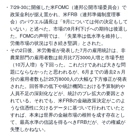
7/29-30に開催した米FOMC（連邦公開市場委員会）で
投
資
政策金利が据え置かれ、米FRB（連邦準備制度理事
信
会）のパウエル議長は「9月については何の決定もして
託
いない」と述べた。市場の9月利下げへの期待は後退し
た。FOMCの声明では、「失業率は低水準を維持し、
債
券
労働市場の状況は引き続き堅調」とされた。
その2日後、米労働省が発表した7月の雇用統計は、非
FX
農業部門の雇用者数は前月比7万3000人増と市場予想
（10万人増）を下回った。これだけであれば大きな問
お
題にならなかったと思われるが、6月までの過去2ヵ月
ま
か
PICK
分の雇用者数も計25万8000人の大幅な下方修正が発表
せ
UP
投
された。回答率の低下や統計機関における予算制約や
資
人員不足の深刻化などが、統計のブレ拡大の要因とさ
れている。それでも、米FRBの金融政策決定がこのよ
S
BI
うな信憑性に欠けるデータに基づいて行われていたと
株
すれば、本来は世界の金融市場の根幹を成す存在とし
オ
プ
て、最高水準の信認を得るべきFRBだが、その権威が
シ
ョ
失墜しかねない。
ン