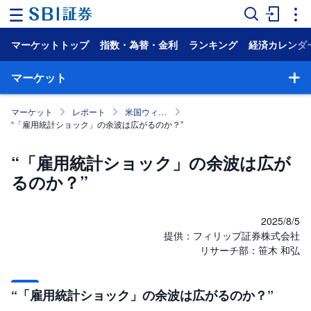
マーケットトップ
指数・為替・金利
ランキング
経済カレンダ
ホ
ー
ム
マーケット
マ
マーケット
レポート
米国ウィークリー・マンスリー
ー
“「雇用統計ショック」の余波は広がるのか？”
ケ
ッ
ト
“「雇用統計ショック」の余波は広が
るのか？”
NISA
国
内
2025/8/5
株
提供：フィリップ証券株式会社
式
リサーチ部：笹木 和弘
外
国
株
“「雇用統計ショック」の余波は広がるのか？”
式