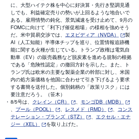
M
W
に、大型ハイテク株を中心に好決算・先行き堅調見通
M
F
しでも、利益確定売りの勢いが上回るような地合いで
ある。雇用情勢の鈍化、景気減速を受け止めて、9月の
取
FOMCに向けて「利下げ催促相場」の様相を強めそう
引
だ。米中貿易交渉では、
エヌビディア（NVDA）
製
所
C
AI（人工知能）半導体チップを巡り、位置情報追跡機
F
D
能に関する火種が生じている。トランプ政権は電気自
(
く
動車（EV）の販売義務など脱炭素を進める規制の根拠
り
である「危険性認定」の撤回方針を示した。また、ト
っ
く
ランプ氏は欧米の主要な製薬企業の幹部に対し、米国
株
3
内の処方薬価格を他国に合わせて引き下げるよう要求
6
する書簡を送付した。個別銘柄の「政策リスク」には
5)
要注意だろう。（笹木）
店
8/5号は、
クレイン（CR）
、
モンゴDB（MDB）
頭
、
プール（POOL）
、
レスメド（RMD）
、
コンス
C
F
テレーション・ブランズ（STZ）
、
エクセル・エナ
D
ジー（XEL）
を取り上げた。
S
T(