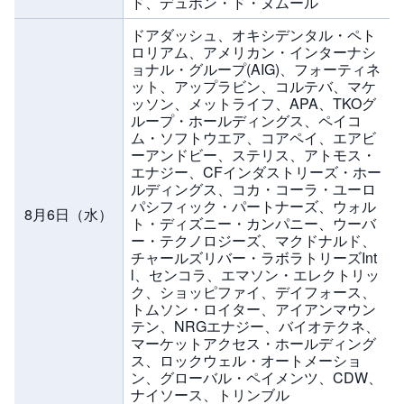
ド、デュポン・ド・ヌムール
ドアダッシュ、オキシデンタル・ペト
ロリアム、アメリカン・インターナシ
ョナル・グループ(AIG)、フォーティネ
ット、アップラビン、コルテバ、マケ
ッソン、メットライフ、APA、TKOグ
ループ・ホールディングス、ペイコ
ム・ソフトウエア、コアペイ、エアビ
ーアンドビー、ステリス、アトモス・
エナジー、CFインダストリーズ・ホー
ルディングス、コカ・コーラ・ユーロ
パシフィック・パートナーズ、ウォル
8月6日（水）
ト・ディズニー・カンパニー、ウーバ
ー・テクノロジーズ、マクドナルド、
チャールズリバー・ラボラトリーズInt
l、センコラ、エマソン・エレクトリッ
ク、ショッピファイ、デイフォース、
トムソン・ロイター、アイアンマウン
テン、NRGエナジー、バイオテクネ、
マーケットアクセス・ホールディング
ス、ロックウェル・オートメーショ
ン、グローバル・ペイメンツ、CDW、
ナイソース、トリンブル