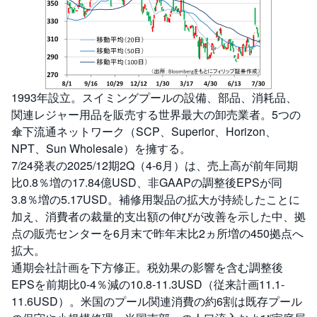
1993年設立。スイミングプールの設備、部品、消耗品、
関連レジャー用品を販売する世界最大の卸売業者。5つの
傘下流通ネットワーク（SCP、Superior、Horizon、
NPT、Sun Wholesale）を擁する。
7/24発表の2025/12期2Q（4-6月）は、売上高が前年同期
比0.8％増の17.84億USD、非GAAPの調整後EPSが同
3.8％増の5.17USD。補修用製品の拡大が持続したことに
加え、消費者の裁量的支出額の伸びが改善を示した中、拠
点の販売センターを6月末で昨年末比2ヵ所増の450拠点へ
拡大。
通期会社計画を下方修正。税効果の影響を含む調整後
EPSを前期比0-4％減の10.8-11.3USD（従来計画11.1-
11.6USD）。米国のプール関連消費の約6割は既存プール