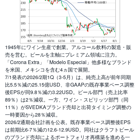
1945年にワイン生産で創業。アルコール飲料の製造・販
売を営む。ビールを主軸にプレミアム領域に注力。
「Corona Extra」「Modelo Especial」他多様なブランド
を米国、メキシコを含む4ヵ国で展開。
7/1発表の2026/2期1Q（3-5月）は、純売上高が前年同期
比5.5％減の25.15億USD、非GAAPの既存事業ベース調整
後EPSが同9.8％減の3.22USD。ビール部門（売上比率
89％）は2％減収。一方、ワイン・スピリッツ部門（同
11％）がSVEDKAブランド売却と出荷タイミング調整の
一時要因から28％減収。
2026/2通期会社計画を公表。既存事業ベース調整後EPS
は前期比6-7％減の12.6-12.9USD。同社はクラフトビール
のブランド売却によるポートフォリオ再構築を進める一