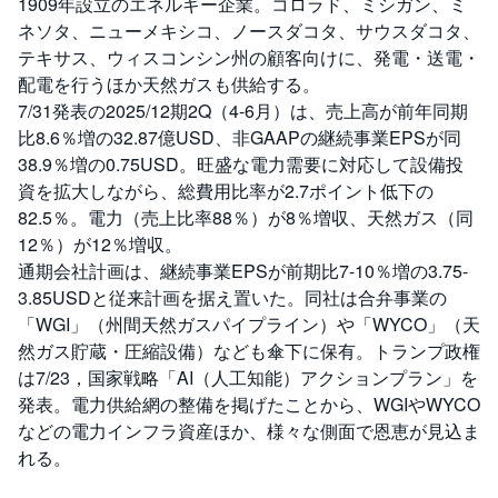
1909年設立のエネルギー企業。コロラド、ミシガン、ミ
ネソタ、ニューメキシコ、ノースダコタ、サウスダコタ、
テキサス、ウィスコンシン州の顧客向けに、発電・送電・
配電を行うほか天然ガスも供給する。
7/31発表の2025/12期2Q（4-6月）は、売上高が前年同期
比8.6％増の32.87億USD、非GAAPの継続事業EPSが同
38.9％増の0.75USD。旺盛な電力需要に対応して設備投
資を拡大しながら、総費用比率が2.7ポイント低下の
82.5％。電力（売上比率88％）が8％増収、天然ガス（同
12％）が12％増収。
通期会社計画は、継続事業EPSが前期比7-10％増の3.75-
3.85USDと従来計画を据え置いた。同社は合弁事業の
「WGI」（州間天然ガスパイプライン）や「WYCO」（天
然ガス貯蔵・圧縮設備）なども傘下に保有。トランプ政権
は7/23，国家戦略「AI（人工知能）アクションプラン」を
発表。電力供給網の整備を掲げたことから、WGIやWYCO
などの電力インフラ資産ほか、様々な側面で恩恵が見込ま
れる。