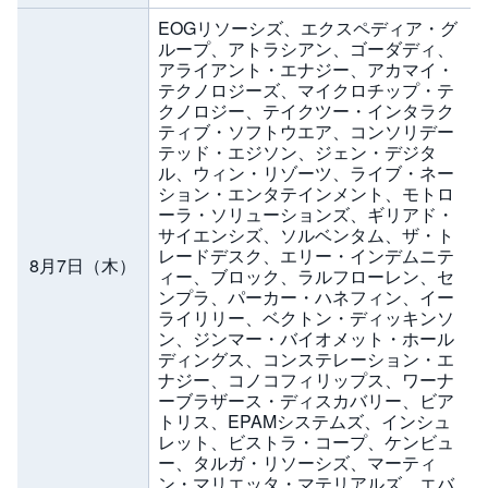
EOGリソーシズ、エクスペディア・グ
ループ、アトラシアン、ゴーダディ、
アライアント・エナジー、アカマイ・
テクノロジーズ、マイクロチップ・テ
クノロジー、テイクツー・インタラク
ティブ・ソフトウエア、コンソリデー
テッド・エジソン、ジェン・デジタ
ル、ウィン・リゾーツ、ライブ・ネー
ション・エンタテインメント、モトロ
ーラ・ソリューションズ、ギリアド・
サイエンシズ、ソルベンタム、ザ・ト
レードデスク、エリー・インデムニテ
8月7日（木）
ィー、ブロック、ラルフローレン、セ
ンプラ、パーカー・ハネフィン、イー
ライリリー、ベクトン・ディッキンソ
ン、ジンマー・バイオメット・ホール
ディングス、コンステレーション・エ
ナジー、コノコフィリップス、ワーナ
ーブラザース・ディスカバリー、ビア
トリス、EPAMシステムズ、インシュ
レット、ビストラ・コープ、ケンビュ
ー、タルガ・リソーシズ、マーティ
ン・マリエッタ・マテリアルズ、エバ