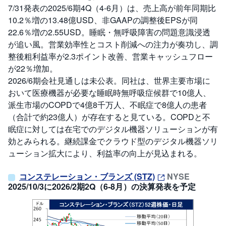
7/31発表の2025/6期4Q（4-6月）は、売上高が前年同期比
10.2％増の13.48億USD、非GAAPの調整後EPSが同
22.6％増の2.55USD。睡眠・無呼吸障害の問題意識浸透
が追い風。営業効率性とコスト削減への注力が奏功し、調
整後粗利益率が2.3ポイント改善、営業キャッシュフロー
が22％増加。
2026/6期会社見通しは未公表。同社は、世界主要市場に
おいて医療機器が必要な睡眠時無呼吸症候群で10億人、
派生市場のCOPDで4億8千万人、不眠症で8億人の患者
（合計で約23億人）が存在すると見ている。COPDと不
眠症に対しては在宅でのデジタル機器ソリューションが有
効とみられる。継続課金でクラウド型のデジタル機器ソリ
ューション拡大により、利益率の向上が見込まれる。
コンステレーション・ブランズ (STZ)
NYSE
2025/10/3に2026/2期2Q（6-8月）の決算発表を予定