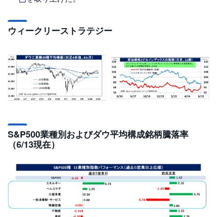
セ
キ
ュ
リ
ウィークリーストラテジー
テ
ィ
・
ト
ー
ク
ン
)
S
BI
ラ
ッ
プ
S&P500業種別およびダウ平均構成銘柄騰落率
（6/13現在）
ロ
ボ
ア
ド
(
R
O
B
O
P