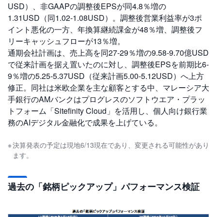
USD）、非GAAPの調整後EPSが同4.8％増の
1.31USD（同1.02-1.08USD）。調整後営業利益率が3ポ
イント悪化の一方、年換算継続課金が48％増、調整後フ
リーキャッシュフローが13％増。
通期会社計画は、売上高を同27-29％増の9.58-9.70億USD
で従来計画を据え置いたのに対し、調整後EPSを前期比6-
9％増の5.25-5.37USD（従来計画5.00-5.12USD）へ上方
修正。同社は米欧企業を主な顧客とする中、マレーシア大
手銀行のAMバンクはプログレスのソフトウエア・プラッ
トフォーム「Sitefinity Cloud」を活用し、個人向け銀行業
務のAIデジタル金融化で成果を上げている。
決算発表の予定は現地6/13現在であり、変更される可能性があり
ます。
過去の「銘柄ピックアップ」パフォーマンス検証