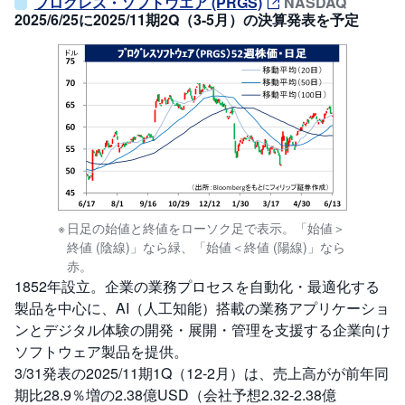
プログレス・ソフトウエア (PRGS)
NASDAQ
2025/6/25に2025/11期2Q（3-5月）の決算発表を予定
日足の始値と終値をローソク足で表示。「始値＞
終値 (陰線)」なら緑、「始値＜終値 (陽線)」なら
赤。
1852年設立。企業の業務プロセスを自動化・最適化する
製品を中心に、AI（人工知能）搭載の業務アプリケーショ
ンとデジタル体験の開発・展開・管理を支援する企業向け
ソフトウェア製品を提供。
3/31発表の2025/11期1Q（12-2月）は、売上高がが前年同
期比28.9％増の2.38億USD（会社予想2.32-2.38億