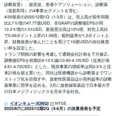
診断装置）、超音波、患者ケアソリューション、診断薬
（造影剤等）の4事業セグメントを営む。
4/30発表の2025/12期1Q（1-3月）は、売上高が前年同期
比2.7％増の47.77億USD、非GAAPの調整後EPSが同
12.2％増の1.01USD。新規受注高は10%増、対売上高比
で0.06ポイント上昇の1.09倍。粗利益率が1.2ポイント上
昇。財務改善が進んだことを受けて10億USDの自社株買
い枠を設定した。
トランプ関税の影響を考慮して通期会社計画を下方修正。
調整後EPSを前期比9-13％減の3.90-4.10USD（従来計画
4.61-4.75USD）とした。既存事業の増収率は同2-3％と従
来計画を据え置いた。同社は医療機器から診断薬までワン
ストップ化を目指す中、放射性医薬品ほか高利益率の診断
薬事業に照準を定める。3月に放射線医薬品で日本最大手
の日本メジフィジックスを完全子会社化。
イオンキュー (IONQ)
NYSE
2025/8/7に2025/12期2Q（4-6月）の決算発表を予定