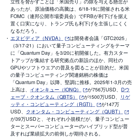
立性を脅かすことは「米国売り」の隙を与える懸念が
あったが、原油価格の高騰は、6/18-19に開催される米
先
FOMC（連邦公開市場委員会）でFRBが利下げを据え
物
・
置く口実になり、トランプ氏も利下げを主張しにくく
オ
プ
なるだろう。
シ
ョ
エヌビディア（NVDA）
は開発者会議「GTC2025」
ン
（3/17-21）において量子コンピューティングをテーマ
に「Quantum Day」を3/20に初開催した。有力スター
商
トアップが集結する研究拠点の新設のほか、同社の
品
先
GPUやソフトウエアの普及を図ることが目的だ。米国
物
の量子コンピューティング関連銘柄の株価は
「Quantum Day」以降、堅調に推移。2025年1-3月の売
金
・
上高は、
イオンキュー（IONQ）
が756万USD、
Dウ
銀
・
ェーブ・クオンタム（QBTS）
が1500万USD、
リゲ
プ
ッティ・コンピューティング（RGTI）
が147万
ラ
チ
USD、
クオンタム・コンピューティング（QUBT）
ナ
が39万USDと、それぞれ小規模だが、量子コンピュー
ターとスーパーコンピューターのハイブリッド型が普
外
貨
及すれば業績拡大の前倒しが期待される。
建
NE