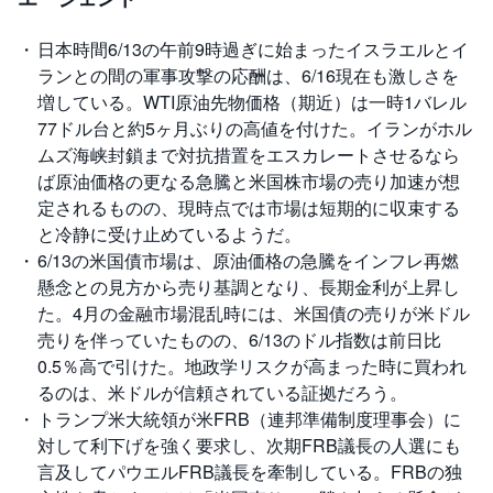
投
日本時間6/13の午前9時過ぎに始まったイスラエルとイ
資
信
ランとの間の軍事攻撃の応酬は、6/16現在も激しさを
託
増している。WTI原油先物価格（期近）は一時1バレル
77ドル台と約5ヶ月ぶりの高値を付けた。イランがホル
債
券
ムズ海峡封鎖まで対抗措置をエスカレートさせるなら
ば原油価格の更なる急騰と米国株市場の売り加速が想
FX
定されるものの、現時点では市場は短期的に収束する
と冷静に受け止めているようだ。
お
6/13の米国債市場は、原油価格の急騰をインフレ再燃
ま
か
懸念との見方から売り基調となり、長期金利が上昇し
PICK
せ
UP
投
た。4月の金融市場混乱時には、米国債の売りが米ドル
資
売りを伴っていたものの、6/13のドル指数は前日比
0.5％高で引けた。地政学リスクが高まった時に買われ
S
るのは、米ドルが信頼されている証拠だろう。
BI
株
トランプ米大統領が米FRB（連邦準備制度理事会）に
オ
プ
対して利下げを強く要求し、次期FRB議長の人選にも
シ
ョ
言及してパウエルFRB議長を牽制している。FRBの独
ン