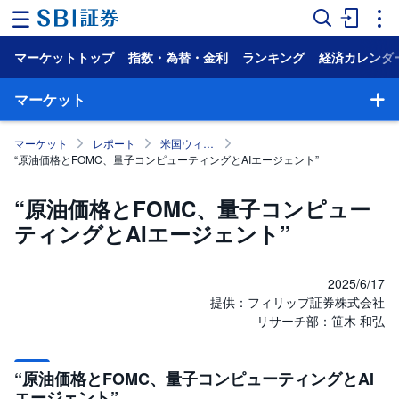
マーケットトップ
指数・為替・金利
ランキング
経済カレンダ
ホ
ー
ム
マーケット
マ
マーケット
レポート
米国ウィークリー・マンスリー
ー
“原油価格とFOMC、量子コンピューティングとAIエージェント”
ケ
ッ
ト
“原油価格とFOMC、量子コンピュー
ティングとAIエージェント”
NISA
国
内
2025/6/17
株
提供：フィリップ証券株式会社
式
リサーチ部：笹木 和弘
外
国
株
“原油価格とFOMC、量子コンピューティングとAI
式
エージェント”