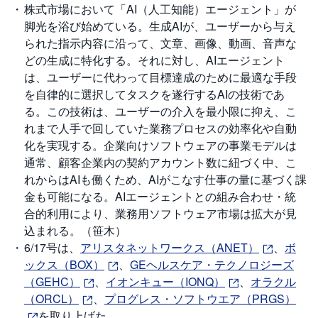
M
W
株式市場において「AI（人工知能）エージェント」が
M
脚光を浴び始めている。生成AIが、ユーザーから与え
F
られた指示内容に沿って、文章、画像、動画、音声な
取
どの生成に特化する。それに対し、AIエージェント
引
は、ユーザーに代わって目標達成のために最適な手段
所
C
を自律的に選択してタスクを遂行するAIの技術であ
F
D
る。この技術は、ユーザーの介入を最小限に抑え、こ
(
れまで人手で回していた業務プロセスの効率化や自動
く
り
化を実現する。企業向けソフトウェアの事業モデルは
っ
く
通常、顧客企業内の契約アカウント数に紐づく中、こ
株
3
れからはAIも働くため、AIがこなす仕事の量に基づく課
6
金も可能になる。AIエージェントとの組み合わせ・統
5)
合的利用により、業務用ソフトウェア市場は拡大が見
込まれる。（笹木）
店
頭
6/17号は、
アリスタネットワークス（ANET）
、
ボ
C
F
ックス（BOX）
、
GEヘルスケア・テクノロジーズ
D
（GEHC）
、
イオンキュー（IONQ）
、
オラクル
（ORCL）
、
プログレス・ソフトウエア（PRGS）
S
T(
を取り上げた。