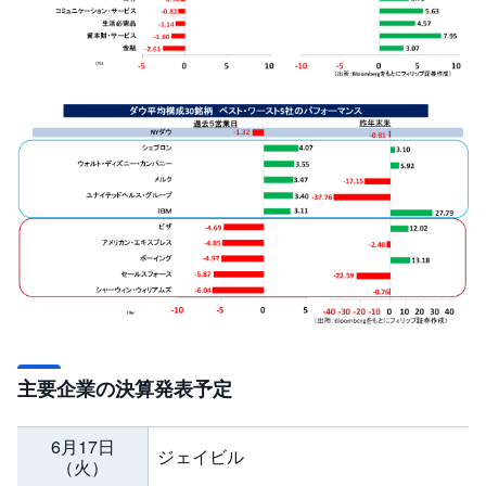
R
O
)
i
D
e
C
o
主要企業の決算発表予定
6月17日
ジェイビル
（火）