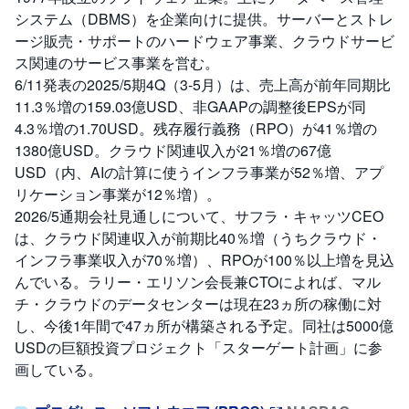
システム（DBMS）を企業向けに提供。サーバーとストレ
ージ販売・サポートのハードウェア事業、クラウドサービ
ス関連のサービス事業を営む。
6/11発表の2025/5期4Q（3-5月）は、売上高が前年同期比
11.3％増の159.03億USD、非GAAPの調整後EPSが同
4.3％増の1.70USD。残存履行義務（RPO）が41％増の
1380億USD。クラウド関連収入が21％増の67億
USD（内、AIの計算に使うインフラ事業が52％増、アプ
リケーション事業が12％増）。
2026/5通期会社見通しについて、サフラ・キャッツCEO
は、クラウド関連収入が前期比40％増（うちクラウド・
インフラ事業収入が70％増）、RPOが100％以上増を見込
んでいる。ラリー・エリソン会長兼CTOによれば、マル
チ・クラウドのデータセンターは現在23ヵ所の稼働に対
し、今後1年間で47ヵ所が構築される予定。同社は5000億
USDの巨額投資プロジェクト「スターゲート計画」に参
画している。