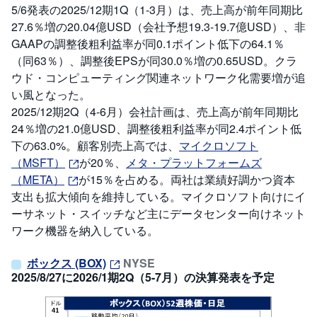
5/6発表の2025/12期1Q（1-3月）は、売上高が前年同期比
27.6％増の20.04億USD（会社予想19.3-19.7億USD）、非
GAAPの調整後粗利益率が同0.1ポイント低下の64.1％
（同63％）、調整後EPSが同30.0％増の0.65USD。クラ
ウド・コンピューティング関連ネットワーク化需要増が追
い風となった。
2025/12期2Q（4-6月）会社計画は、売上高が前年同期比
24％増の21.0億USD、調整後粗利益率が同2.4ポイント低
下の63.0%。顧客別売上高では、
マイクロソフト
（MSFT）
が20％、
メタ・プラットフォームズ
（META）
が15％を占める。両社は業績好調かつ資本
支出も拡大傾向を維持している。マイクロソフト向けにイ
ーサネット・スイッチなど主にデータセンター向けネット
ワーク機器を納入している。
ボックス (BOX)
NYSE
2025/8/27に2026/1期2Q（5-7月）の決算発表を予定