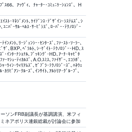
ｯﾌﾟｽ66、ｱｯｳﾞｨ、ﾁｬｰﾀｰ･ｺﾐｭﾆｹｰｼｮﾝｽﾞ、H
ｴｲｽﾄ･ﾏﾈｼﾞﾒﾝﾄ､ｹｲﾃﾞﾝｽ･ﾃﾞｻﾞｲﾝ･ｼｽﾃﾑｽﾞ､ｼ
､ﾕﾆﾊﾞｰｻﾙ･ﾍﾙｽ･ｻｰﾋﾞｼｽﾞ､ﾛｰﾊﾟｰ･ﾃｸﾉﾛｼﾞｰ
ｰﾃｲﾝﾒﾝﾄ､ﾘｰｼﾞｪﾝｼｰ･ｾﾝﾀｰｽﾞ､ﾌｧｰｽﾄ･ｿｰﾗｰ､
ﾞｻﾞ､BXP､ﾍﾞﾗﾙﾄ､ｼｰｹﾞｲﾄ･ﾃｸﾉﾛｼﾞｰ･HD､ｽ
ｰｽﾞ･ｲﾝﾀｰﾅｼｮﾅﾙ､ﾌﾞｯｷﾝｸﾞ･HD､ｱｰﾁ･ｷｬﾋﾟﾀ
ｧｰﾏｼｭｰﾃｨｶﾙｽﾞ､A.O.ｽﾐｽ､ﾌｧｲｻﾞｰ､ｴｺﾗﾎﾞ､
ｼｬｰｳｨﾝ･ｳｨﾘｱﾑｽﾞ､ｾﾞﾌﾞﾗ･ﾃｸﾉﾛｼﾞｰｽﾞ､ﾊﾈｳｪ
ﾙ･ｶﾘﾋﾞｱﾝ･ｸﾙｰｽﾞ､ｲﾝｻｲﾄ､ｱﾙﾄﾘｱ･ｸﾞﾙｰﾌﾟ､
ァーソンFRB副議長が基調講演、米フィ
米ミネアポリス連銀総裁が討論会に参加