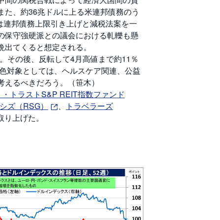
また、約36兆ドルに上る米連邦債務のう
権は連邦債務上限引き上げと減税法案を一
の保守強硬派との議会における軋轢も懸
晩出てくると想定される。
下落。その後、反転して4月高値まで約11％
物色対象としては、ヘルスケア関連、公益
考えるべきだろう。（笹木）
・トラストS&P REIT指数ファンド
シズ（RSG）
、
トラベラーズ
取り上げた。