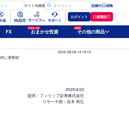
サイト
内検索
銀行
保険
ログイン
口座開設
サービス
出金
My設定
サポート
PICK UP
NEW
FX
おまかせ投資
その他の商品
2026-08-08 14:19:13
類似性に要警戒”
2025/4/22
提供：フィリップ証券株式会社
リサーチ部：笹木 和弘