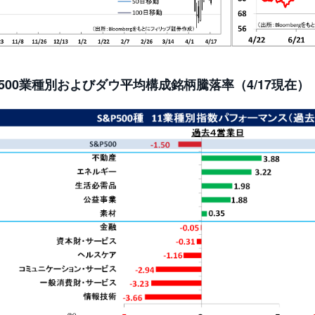
P500業種別およびダウ平均構成銘柄騰落率（4/17現在）