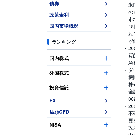
債券
米
の
政策金利
市
国内市場概況
1
れ
が
ランキング
2
質
国内株式
急
ダ
外国株式
機
株
投資信託
金
0
FX
2
店頭CFD
不
要
NISA
政
中