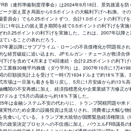
FRB（連邦準備制度理事会）は2024年9月18日、景気後退
ピーク据え置き局面から0.5ポイントの大幅利下げへ転換。その後
場委員会）でも0.25ポイントずつ、合計1.0ポイントの利下げを
8日に1年以上の据え置き期間を経て0.5ポイントの利下げを実施
ぞれ0.25ポイントの利下げを実施した。これは、2007年以降
似ていることの表れだろう。
007年夏以降にサブプライム・ローンの不良債権化が問題視され
的な経営破綻に追い込まれ、JPモルガン・チェースが救済合併を
利下げを含めて4月末まで4回連続・合計2.25ポイントの利下げ
ウ工業株30種平均株価（ダウ平均）は、2007年10月に1万419
関の巨額損失計上を受けて一時1万1634ドルまで約18％下落。
式市場は一旦落ち着きを取り戻し、5月に1月安値から約13％高
融機関の不安再燃に加え、経済指標悪化や企業業績下方修正が
827ドルまで5月の高値から約18％下落した。
025年は金融システム不安の代わりに、トランプ関税問題や米
確実性のため企業の設備投資は先送りされ、消費者は大幅な物
を先食いしている。トランプ米大統領が国際緊急経済権限法（I
府の政策決定プロセスへの不信感に加え、パウエルFRB議長
央銀行の独立性を損なうことになれば通貨の信認に関わる。米