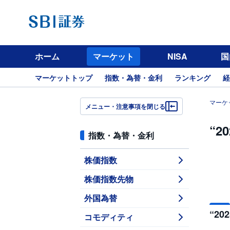
ホーム
マーケット
NISA
国
マーケットトップ
指数・為替・金利
ランキング
経
マーケ
メニュー・注意事項を閉じる
“2
指数・為替・金利
株価指数
株価指数先物
外国為替
“2
コモディティ