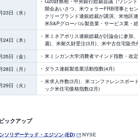
G20財務相・中央銀行総裁会議（ワシン
開会あいさつ、米ウォラーFRB理事とセ
月23日（水）
クリーブランド連銀総裁が講演、米地区
米S&Pグローバル製造業・サービス業・総合
米ミネアポリス連銀総裁が討論会に参加、
月24日（木）
週)、米耐久財受注(3月)、米中古住宅販売件
米ミシガン大学消費者マインド指数・改定値
月25日（金）
ダラス連銀製造業活動指数(4月)
月28日（月）
米求人件数(3月)、米コンファレンスボード
月29日（火）
ック米住宅価格指数(2月)
ピックアップ
ンソリデーテッド・エジソン (ED)
NYSE