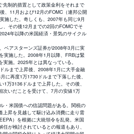
を防ぐ先制的措置として政策金利をそれまで
、11月および12月のFOMC（連邦公開
実施した。奇しくも、2007年も同じ9月
し、その後12月までの2回のFOMCでそ
と2024年以降の米国経済・景気のサイクル
、ベアスターンズ証券が2008年3月に実
実施した。2008年1月以降、FRBは緊
を実施。2025年とは異なっている。
8ドルまで上昇後、2008年1月に大手金融
3月に再度1万1730ドルまで下落した後、
い1万3136ドルまで上昇した。その後、
相次いだことを受けて、7月の安値1万
ドル・米国債への信認問題がある。関税の
価上昇を見越して駆け込み消費に走り需
EEPA）を根拠に大統領令を乱発。米国
の解任が検討されているとの報道もあり、
中間の関税合戦によって経済大国間の貿