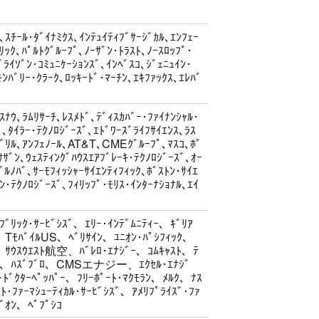
､ｽﾁｰﾙ･ﾀﾞｲﾅﾐｸｽ､ｲﾝﾃｭｲﾃｨﾌﾞｻｰｼﾞｶﾙ､ｴﾝﾌｪｰ
ﾘｯｸ､ﾊﾟﾙﾄｸﾞﾙｰﾌﾟ､ﾉｰｻﾞﾝ･ﾄﾗｽﾄ､ﾉｰｽﾛｯﾌﾟ･
ﾞﾗｲｿﾞﾝ･ｺﾐｭﾆｹｰｼｮﾝｽﾞ､ｲﾝﾍﾞｽｺ､ｼﾞｪﾆｭｲﾝ･
ﾊﾞﾘｰ･ｸﾗｰｸ､ﾛｯｷｰﾄﾞ･ﾏｰﾁﾝ､ｴｷﾌｧｯｸｽ､ｴﾚﾊﾞ
ｽﾅｳ､ﾗﾑﾘｻｰﾁ､ﾚｽﾒﾄﾞ､ﾃﾞｨｽｶﾊﾞｰ･ﾌｧｲﾅﾝｼｬﾙ･
ﾞ､ﾀｲﾗｰ･ﾃｸﾉﾛｼﾞｰｽﾞ､ｴﾄﾞﾜｰｽﾞﾗｲﾌｻｲｴﾝｽ､ﾗｽ
･ｸﾞﾘﾙ､ｱﾝﾌｪﾉｰﾙ､AT&T､CMEｸﾞﾙｰﾌﾟ､ﾏｽｺ､ﾎﾞ
ｻｻﾞﾝ､ｳｪｽﾃｨﾝｸﾞﾊｳｽｴｱﾌﾞﾚｰｷ･ﾃｸﾉﾛｼﾞｰｽﾞ､ｵｰ
ﾞﾙﾉﾊﾞ､ｻｰﾓﾌｨｯｼｬｰｻｲｴﾝﾃｨﾌｨｯｸ､ﾎﾞｽﾄﾝ･ｻｲｴ
ﾝ･ﾃｸﾉﾛｼﾞｰｽﾞ､ﾌｨﾘｯﾌﾟ･ﾓﾘｽ･ｲﾝﾀｰﾅｼｮﾅﾙ､ｴｲ
ﾟﾌﾞﾘｯｸ･ｻｰﾋﾞｼｽﾞ、ｴﾘｰ･ｲﾝﾃﾞﾑﾆﾃｨｰ、ｷﾞﾘｱ
ﾙ、TﾓﾊﾞｲﾙUS、ﾍﾞﾘｻｲﾝ、ﾕﾆｵﾝ･ﾊﾟｼﾌｨｯｸ、
ｲﾌﾞ、ｻｳｽｳｴｽﾄ航空、ﾊﾞﾚﾛ･ｴﾅｼﾞｰ、ｺﾑｷｬｽﾄ、ﾃ
ﾌﾟﾗｲ、ﾊｽﾞﾌﾞﾛ、CMSエナジー、ｴｸｾﾙ･ｴﾅｼﾞ
ﾞｸﾀｰﾍﾟｯﾊﾟｰ、ﾌﾘｰﾎﾟｰﾄ･ﾏｸﾓﾗﾝ、ﾒﾙｸ、ﾅｽ
･ﾌｧｰﾏｼｭｰﾃｨｶﾙ･ｻｰﾋﾞｼｽﾞ、ｱﾒﾘﾌﾟﾗｲｽﾞ･ﾌｧ
ｼﾞｵﾝ、ﾍﾟﾌﾟｼｺ