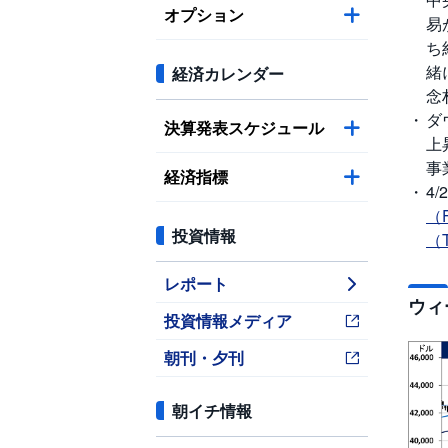
オプション
易
ち
緒
経済カレンダー
念
ダ
決算発表スケジュール
上
事
経済指標
4
（
投資情報
（
レポート
ウィ
投資情報メディア
朝刊・夕刊
朝イチ情報