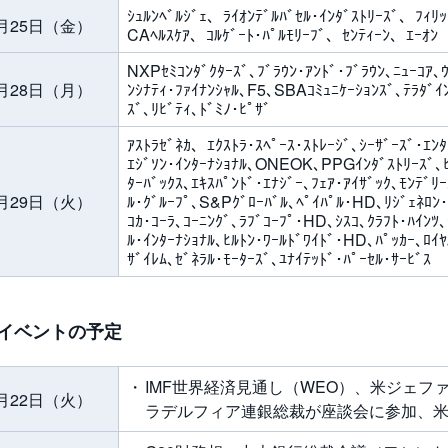
ｼｭﾙﾝﾍﾞﾙｼﾞｪ、ﾗｲｵﾝﾃﾞﾙﾊﾞｾﾙ･ｲﾝﾀﾞｽﾄﾘｰｽﾞ、ﾌｨﾘ
月25日（金）
CAﾍﾙｽｹｱ、ｺﾙｹﾞｰﾄ･ﾊﾟﾙﾓﾘｰﾌﾞ、ｾﾝﾃｨｰﾝ、ｴｰｵﾝ
NXPｾﾐｺﾝﾀﾞｸﾀｰｽﾞ､ﾌﾞﾗｳﾝ･ｱﾝﾄﾞ･ﾌﾞﾗｳﾝ､ﾆｭｰｺｱ､ｳ
月28日（月）
ﾝｼﾅﾃｨ･ﾌｧｲﾅﾝｼｬﾙ､F5､SBAｺﾐｭﾆｹｰｼｮﾝｽﾞ､ﾃﾗﾀﾞｲﾝ
ｽﾞ､ﾘﾋﾞﾃｨ､ﾄﾞﾐﾉ･ﾋﾟｻﾞ
ｱｽﾄﾗｾﾞﾈｶ、ｴｸｽﾄﾗ･ｽﾍﾟｰｽ･ｽﾄﾚｰｼﾞ､ｼｰｻﾞｰｽﾞ･ｴﾝﾀ
ｴｼﾞｿﾝ･ｲﾝﾀｰﾅｼｮﾅﾙ､ONEOK､PPGｲﾝﾀﾞｽﾄﾘｰｽﾞ､ﾋ
ﾀｰﾊﾞｯｸｽ､ｴｷｽﾊﾟﾝﾄﾞ･ｴﾅｼﾞｰ､ﾌｪｱ･ｱｲｻﾞｯｸ､ﾓﾝﾃﾞﾘ
月29日（火）
ﾙ･ｸﾞﾙｰﾌﾟ､S&Pｸﾞﾛｰﾊﾞﾙ､ﾍﾟｲﾊﾟﾙ･HD､ﾘｼﾞｪﾈﾛﾝ･ﾌ
ｺｶ･ｺｰﾗ､ｺｰﾆﾝｸﾞ､ﾗﾌﾞｺｰﾌﾟ･HD､ｼｽｺ､ｸﾗﾌﾄ･ﾊｲﾝﾂ､
ﾙ･ｲﾝﾀｰﾅｼｮﾅﾙ､ﾋﾙﾄﾝ･ﾜｰﾙﾄﾞﾜｲﾄﾞ･HD､ﾊﾟｯｶｰ､ﾛｲﾔ
ｻﾞｲﾚﾑ､ｾﾞﾈﾗﾙ･ﾓｰﾀｰｽﾞ､ﾕﾅｲﾃｯﾄﾞ･ﾊﾟｰｾﾙ･ｻｰﾋﾞｽ
イベントの予定
IMF世界経済見通し（WEO）、米ジェフ
月22日（火）
ラデルフィア連銀総裁が座談会に参加、