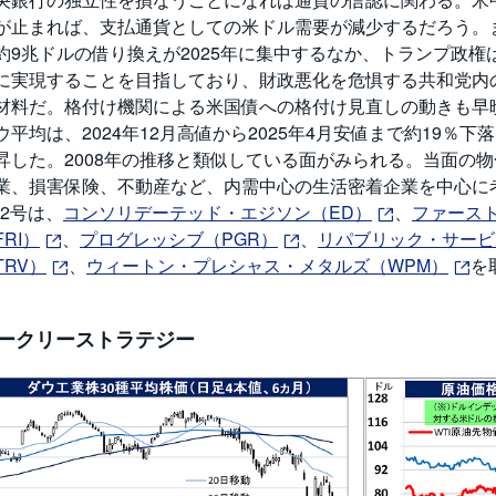
が止まれば、支払通貨としての米ドル需要が減少するだろう。
約9兆ドルの借り換えが2025年に集中するなか、トランプ政
に実現することを目指しており、財政悪化を危惧する共和党内
材料だ。格付け機関による米国債への格付け見直しの動きも早
ウ平均は、2024年12月高値から2025年4月安値まで約19％
昇した。2008年の推移と類似している面がみられる。当面の
業、損害保険、不動産など、内需中心の生活密着企業を中心に
/22号は、
コンソリデーテッド・エジソン（ED）
、
ファースト
FRI）
、
プログレッシブ（PGR）
、
リパブリック・サービ
TRV）
、
ウィートン・プレシャス・メタルズ（WPM）
を
ークリーストラテジー