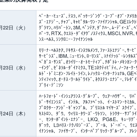
ﾍﾞｰｶｰ･ﾋｭｰｽﾞ､ﾃｽﾗ､ﾊﾟｯｹｰｼﾞﾝｸﾞ･ｺｰﾌﾟ･ｵﾌﾞ･ｱﾒﾘｶ
ｽﾞ･ｴﾅｼﾞｰ､ﾁｬﾌﾞ､ｷｬﾋﾟﾀﾙ･ﾜﾝ･ﾌｧｲﾅﾝｼｬﾙ､GEｴﾚｸﾄ
月22日（火）
ｸﾞﾗﾏﾝ､ﾊﾘﾊﾞｰﾄﾝ､3M､ﾍﾟﾝﾃｱ､ﾀﾞﾅﾊｰ､ﾑｰﾃﾞｨｰｽﾞ､ﾍ
ﾊﾟｰﾂ､RTX､ｸｴｽﾄ･ﾀﾞｲｱｸﾞﾉｽﾃｨｸｽ､MSCI､NVR､ｷﾝ
ﾝｽ･ﾍﾙｽ､ｼﾝｸﾛﾆｰ･ﾌｧｲﾅﾝｼｬﾙ
ﾓﾘｰﾅ･ﾍﾙｽｹｱ､ﾃｷｻｽ･ｲﾝｽﾂﾙﾒﾝﾂ､ﾌｧｰｽﾄｴﾅｼﾞｰ､ｻｰﾋﾞ
ｻｰﾋﾞｼｽﾞ､IBM､ﾆｭｰﾓﾝﾄ､ﾛｰﾘﾝｽﾞ､ﾕﾅｲﾃｯﾄﾞ･ﾚﾝﾀﾙｽ
ﾍﾞｶﾞｽ･ｻﾝｽﾞ､ｵﾗｲﾘｰ･ｵｰﾄﾓｰﾃｨﾌﾞ､ﾁﾎﾟﾄﾚ･ﾒｷｼｶﾝ
月23日（水）
ｰｲﾝｸﾞ､ｾﾞﾈﾗﾙ･ﾀﾞｲﾅﾐｸｽ､TEｺﾈｸﾃｨﾋﾞﾃｨ､ﾉｰﾌｫｰｸ･
ﾙﾄﾞ･ﾄﾞﾐﾆｵﾝ･ﾌﾚｲﾄ･ﾗｲﾝ､ﾚﾉｯｸｽ･ｲﾝﾀｰﾅｼｮﾅﾙ､GEﾍ
ﾝﾃｨﾌｨｯｸ､ｵｰﾁｽ･ﾜｰﾙﾄﾞﾜｲﾄﾞ､ﾈｸｽﾃﾗ･ｴﾅｼﾞｰ､ﾃﾚﾀﾞｲ
ﾌﾞﾘｨ･ﾃﾞﾆｿﾝ
ﾊｰﾄﾌｫｰﾄﾞ･ｲﾝｼｭｱﾗﾝｽ･ｸﾞﾙｰﾌﾟ、ｳｪｱｰﾊｳｻﾞｰ、ﾘﾊ
ﾄﾞ･ｻｲｴﾝｼｽﾞ、ｲﾝﾃﾙ、ｱﾙﾌｧﾍﾞｯﾄ、ｲｰｽﾄﾏﾝ･ｹﾐｶ
ﾌﾟﾛｸﾀｰ･ｱﾝﾄﾞ･ｷﾞｬﾝﾌﾞﾙ、ﾌﾞﾘｽﾄﾙ ﾏｲﾔｰｽﾞ ｽｸ
月24日（木）
ｷｽﾄﾛﾝ、ﾀﾞｳ、ｳｨﾘｽ･ﾀﾜｰｽﾞ･ﾜﾄｿﾝ、ﾄﾗｸﾀｰ･ｻ
ｰ、ｾﾝﾀｰﾎﾟｲﾝﾄ･ｴﾅｼﾞｰ、LKQ、PG&E、ｷｭｰﾘｸﾞ･ﾄ
ﾀﾞｯｸ、L3ﾊﾘｽ･ﾃｸﾉﾛｼﾞｰｽﾞ、ﾌﾟｰﾙ、ﾄﾞｰﾊﾞｰ、ｳｴｽﾄ
ｲﾅﾝｼｬﾙ、ﾌｧｲｻｰﾌﾞ、ｲﾝﾀｰﾊﾟﾌﾞﾘｯｸ･ｸﾞﾙｰﾌﾟ、ｱﾚ