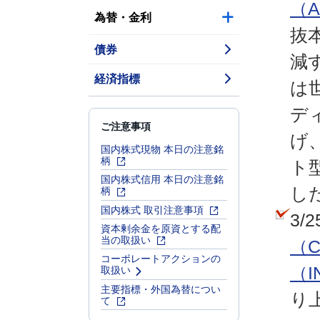
（A
為替・金利
抜
債券
減
経済指標
は
デ
ご注意事項
げ
国内株式現物 本日の注意銘
柄
ト
国内株式信用 本日の注意銘
柄
し
国内株式 取引注意事項
3/
資本剰余金を原資とする配
当の取扱い
（C
コーポレートアクションの
取扱い
（I
主要指標・外国為替につい
り
て