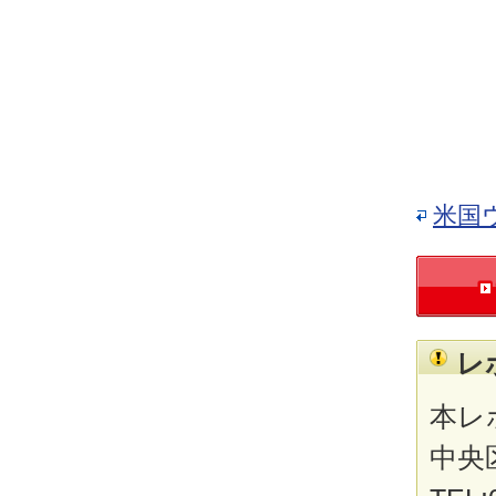
米国
レ
本レ
中央