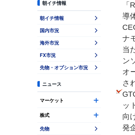
朝イチ情報
「
導
朝イチ情報
C
国内市況
ナ
海外市況
当
FX市況
ン
先物・オプション市況
オ
さ
ニュース
G
マーケット
ッ
株式
向
発
先物