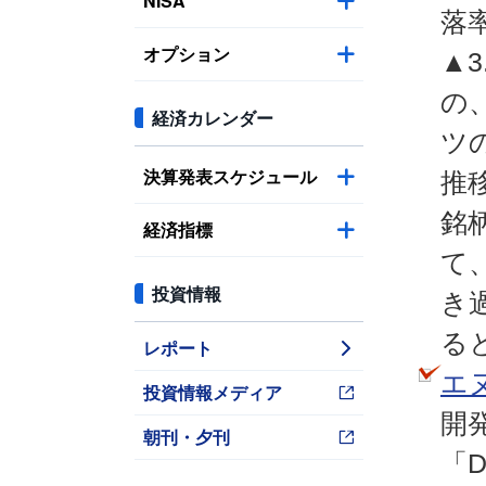
NISA
落
オプション
▲
の
経済カレンダー
ツ
決算発表スケジュール
推
銘
経済指標
て
投資情報
き
る
レポート
エ
投資情報メディア
開
朝刊・夕刊
「