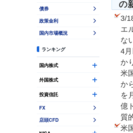
の
債券
3
政策金利
エ
国内市場概況
な
ランキング
4
か
国内株式
米
外国株式
か
投資信託
を
億
FX
質
店頭CFD
米