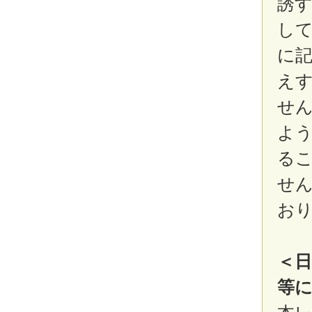
誘
し
に
え
せ
よ
る
せ
お
＜
等に