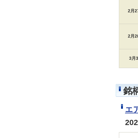
2月
2月
3月
銘
エ
20