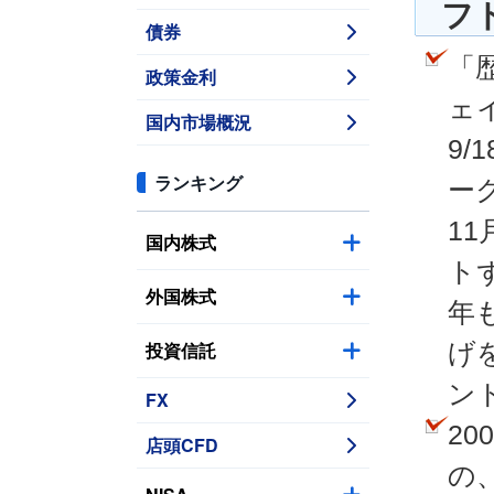
フ
債券
「
政策金利
ェ
国内市場概況
9
ランキング
ー
1
国内株式
ト
外国株式
年
投資信託
げ
ン
FX
2
店頭CFD
の