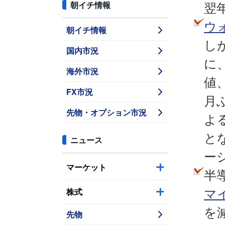
朝イチ情報
翌
ウ
朝イチ情報
し
国内市況
に
海外市況
値
FX市況
月
先物・オプション市況
よ
と
ニュース
ー
マーケット
半
株式
マ
を
先物