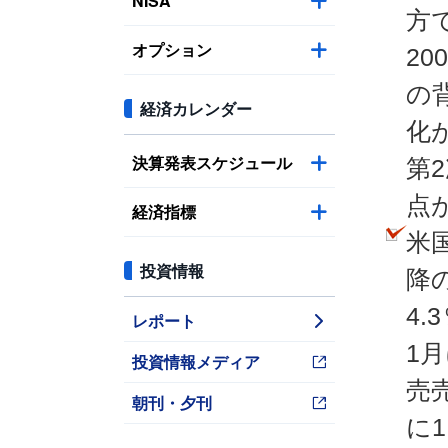
NISA
方で
オプション
2
の
経済カレンダー
化
決算発表スケジュール
第
点
経済指標
米
投資情報
降
4
レポート
1
投資情報メディア
売
朝刊・夕刊
に