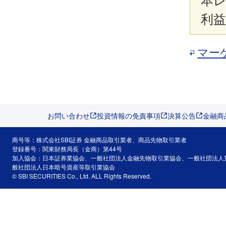
本
利
マー
お問い合わせ
投資情報の免責事項
決算公告
金融商
商号等：株式会社SBI証券 金融商品取引業者、商品先物取引業者
登録番号：関東財務局長（金商）第44号
加入協会：日本証券業協会、一般社団法人金融先物取引業協会、一般社団法人
般社団法人日本暗号資産等取引業協会
© SBI SECURITIES Co., Ltd. ALL Rights Reserved.