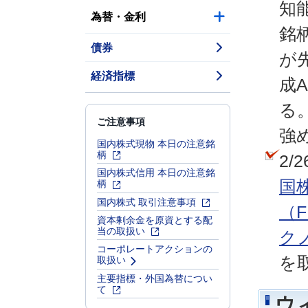
知
為替・金利
銘
債券
が
経済指標
成
る
ご注意事項
強
国内株式現物 本日の注意銘
柄
2/
国内株式信用 本日の注意銘
柄
国
国内株式 取引注意事項
（F
資本剰余金を原資とする配
当の取扱い
ク
コーポレートアクションの
取扱い
を
主要指標・外国為替につい
て
ウ