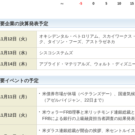
要企業の決算発表予定
オキシデンタル・ペトロリアム、スカイワークス
11月12日（火）
ク、タイソン・フーズ、アストラゼネカ
11月13日（水）
シスコシステムズ
11月14日（木）
アプライド・マテリアルズ、ウォルト・ディズニ
要イベントの予定
米債券市場が休場（ベテランズデー）、国連気候変
11月11日（月）
（アゼルバイジャン、22日まで）
米ウォラーFRB理事と米リッチモンド連銀総裁
11月12日（火）
FRBによる銀行の上級融資担当者調査の結果発表
米ダラス連銀総裁が開会の挨拶、米セントルイス