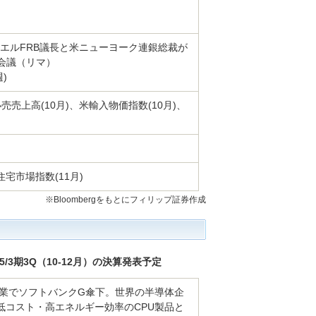
エルFRB議長と米ニューヨーク連銀総裁が
会議（リマ）
)
売売上高(10月)、米輸入物価指数(10月)、
宅市場指数(11月)
※Bloombergをもとにフィリップ証券作成
025/3期3Q（10-12月）の決算発表予定
企業でソフトバンクG傘下。世界の半導体企
低コスト・高エネルギー効率のCPU製品と