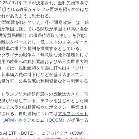
25ﾎﾟｲﾝﾄ引下げが決定され、金利先物市場で
予想される政策がインフレ再燃を招くのではな
それがあるように思われる。
で選挙戦を戦っていた。①「通商政策」は、殆
国が米国に課している関税が米国より高い場合
世界貿易機関）の優遇待遇取り消し」を含む。
再離脱をベースとし、低コストのエネルギーと
自動車の排ガス規制を撤廃するとしている。
ウクライナの戦争を「無意味な死と破壊として
費用の欧州への負担要請および第三次世界大戦
策」では、規制緩和を前面に打ち出す「フリー
と新車購入費の引下げなどが盛り込まれてい
労働許可、公共住宅の利用資格などを剥奪する
るトランプ前大統領再選への貢献は大きく、同
観測が台頭している。テスラをはじめとした同
特にテスラの自動運転やロボタクシー事業はト
待される。自動運転については
アルファベット
（ARM）
や
クアルコム（QCOM）
が提供する
I ETF（BOTZ）
、
コアシビック（CXW）
、