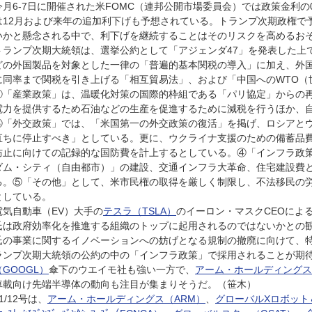
今月6-7日に開催された米FOMC（連邦公開市場委員会）では政策金利の0.
は12月および来年の追加利下げも予想されている。トランプ次期政権で
いかと懸念される中で、利下げを継続することはそのリスクを高めるお
トランプ次期大統領は、選挙公約として「アジェンダ47」を発表した上
どの外国製品を対象とした一律の「普遍的基本関税の導入」に加え、外
に同率まで関税を引き上げる「相互貿易法」、および「中国へのWTO（
②「産業政策」は、温暖化対策の国際的枠組である「パリ協定」からの
電力を提供するため石油などの生産を促進するために減税を行うほか、
③「外交政策」では、「米国第一の外交政策の復活」を掲げ、ロシアと
直ちに停止すべき」としている。更に、ウクライナ支援のための備蓄品
防止に向けての記録的な国防費を計上するとしている。④「インフラ政
ダム・シティ（自由都市）」の建設、交通インフラ大革命、住宅建設費
る。⑤「その他」として、米市民権の取得を厳しく制限し、不法移民の
としている。
電気自動車（EV）大手の
テスラ（TSLA）
のイーロン・マスクCEOによ
氏は政府効率化を推進する組織のトップに起用されるのではないかとの
氏の事業に関するイノベーションへの妨げとなる規制の撤廃に向けて、
ランプ次期大統領の公約の中の「インフラ政策」で採用されることが期
（GOOGL）
傘下のウエイモ社も強い一方で、
アーム・ホールディングス
車載向け先端半導体の動向も注目が集まりそうだ。（笹木）
1/12号は、
アーム・ホールディングス（ARM）
、
グローバルXロボット＆A