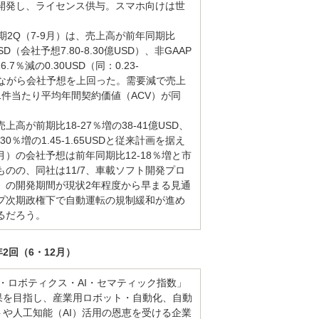
開発し、ライセンス供与。スマホ向けは世
5/3期2Q（7-9月）は、売上高が前年同期比
USD（会社予想7.80-8.30億USD）、非GAAP
.7％減の0.30USD（同：0.23-
減益ながら会社予想を上回った。需要減で売上
1件当たり平均年間契約価値（ACV）が同
高が前期比18-27％増の38-41億USD、
30％増の1.45-1.65USDと従来計画を据え
2月）の会社予想は前年同期比12-18％増と市
のの、同社は11/7、車載ソフト開発プロ
E」の開発期間が現状2年程度から早まる見通
プ次期政権下で自動運転の規制緩和が進め
るだろう。
年2回（6・12月）
バル・ロボティクス・AI・セマティック指数」
果を目指し、産業用ロボット・自動化、自動
や人工知能（AI）活用の恩恵を受ける企業