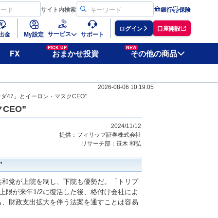
サイト
内検索
銀行
保険
ログイン
口座開設
サービス
出金
My設定
サポート
PICK UP
NEW
FX
おまかせ投資
その他の商品
2026-08-06 10:19:05
ダ47」とイーロン・マスクCEO”
CEO”
2024/11/12
提供：フィリップ証券株式会社
リサーチ部：笹木 和弘
”
共和党が上院を制し、下院も優勢だ。「トリプ
上限が来年1/2に復活した後、格付け会社によ
も、財政支出拡大を伴う法案を通すことは容易