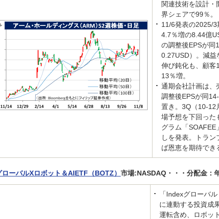
関連技術を設計・
界シェアで99％。
11/6発表の202
4.7％増の8.44億
の調整後EPSが同16
0.27USD）。
伸び鈍化も、顧客
13％増。
通期会社計画は、売上
調整後EPSが同14-
置き。3Q（10-1
場予想を下回ったも
グラム「SOAFE
しを発表。トラン
ば恩恵を期待でき
グローバルXロボット＆AIETF（BOTZ）
市場:NASDAQ・・・分配金：
「Indexグロー
に連動する投資成
運転含め、ロボット