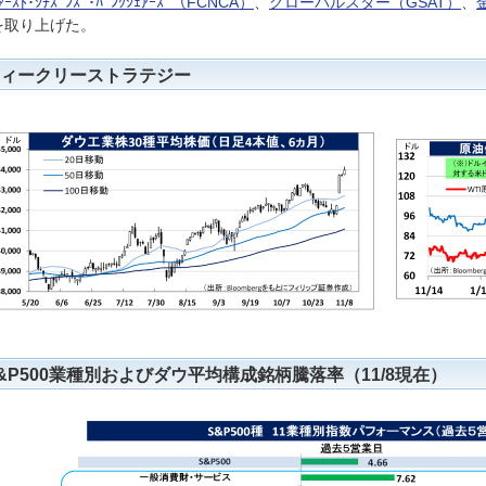
ｧｰｽﾄ･ｼﾁｽﾞﾝｽﾞ･ﾊﾞﾝｸｼｪｱｰｽﾞ（FCNCA）
、
グローバルスター（GSAT）
、
を取り上げた。
ィークリーストラテジー
&P500業種別およびダウ平均構成銘柄騰落率（11/8現在）