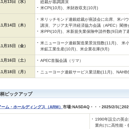
11月13日（水）
総裁が基調講演
米CPI(10月)、米財政収支(10月)
米リッチモンド連銀総裁が座談会に出席、米パウ
11月14日（木）
講演、アジア太平洋経済協力会議（APEC）閣僚
米PPI(10月)、米新規失業保険申請件数(9日終了週
米ニューヨーク連銀製造業景況指数(11月)、 米小
11月15日（金）
米鉱工業生産(10月)、米企業在庫(9月)
11月16日（土）
APEC首脳会議（リマ）
11月18日（月）
ニューヨーク連銀サービス業活動(11月)、NAHB住
柄ピックアップ
アーム・ホールディングス（ARM）
市場:NASDAQ・・・2025/2/3に2
1990年設立の英
業向けに高性能・