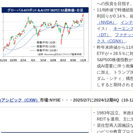
への投資を目指す
11/8終値で時価総
利回りが0.14％
（NVDA）
、
インテ
イス）、
キーエン
（DT）
、
ファナッ
クス（CGNX）
。
昨年末終値から11
ETFが＋28.5％
S&P500株価指数が
成AI需要に伴う画
に加え、トランプ
ダム・シティ」構
しすると期待され
コアシビック（CXW）
市場:NYSE・・・2025/2/7に2024/12期4Q（
1983年設立。米
REITを運用。主
居住型再入国施設
ハビリや教育プロ