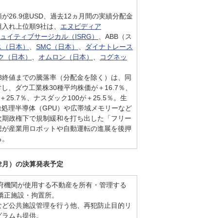
。
額が26.9億USD、過去12ヵ月間の実績分配金
。組入れ上位順9社は、
エヌビディア
ュイティブサージカル（ISRG）
、ABB（ス
ス（日本）
、
SMC（日本）
、
ダイナトレース
ク（日本）
、
オムロン（日本）
、
コグネッ
/8終値までの騰落率（分配金を除く）は、同
に対し、ダウ工業株30種平均株価が＋16.7％、
＋25.7％、ナスダック100が＋25.5％。生
像処理半導体（GPU）や広帯域メモリーなど
次期政権下で規制緩和を打ち出した「フリー
想が産業用ロボットや自動運転の進展を後押
る。
10-12月）の決算発表予定
政府機関が使用する不動産を所有・管理する
に矯正施設・拘置所。
など公共施設管理を行う他、再犯防止目的リ
グラムも提供。