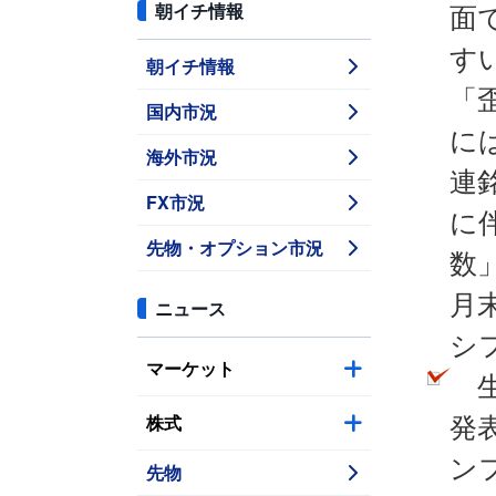
朝イチ情報
面
す
朝イチ情報
「
国内市況
には
海外市況
連
FX市況
に
先物・オプション市況
数
月
ニュース
シ
マーケット
生
株式
発
ン
先物