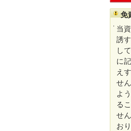
免
当
誘
し
に
え
せ
よ
る
せ
お