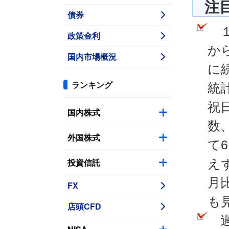
注
債券
１
政策金利
か
国内市場概況
に
ランキング
統
祝
国内株式
数
外国株式
て
投資信託
え
月
FX
も
店頭CFD
過