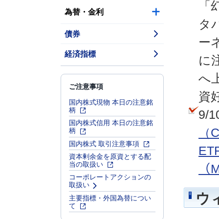
「
為替・金利
タ
債券
ー
経済指標
に
へ
ご注意事項
資
国内株式現物 本日の注意銘
柄
9/
国内株式信用 本日の注意銘
柄
（C
国内株式 取引注意事項
ET
資本剰余金を原資とする配
当の取扱い
（M
コーポレートアクションの
取扱い
ウ
主要指標・外国為替につい
て