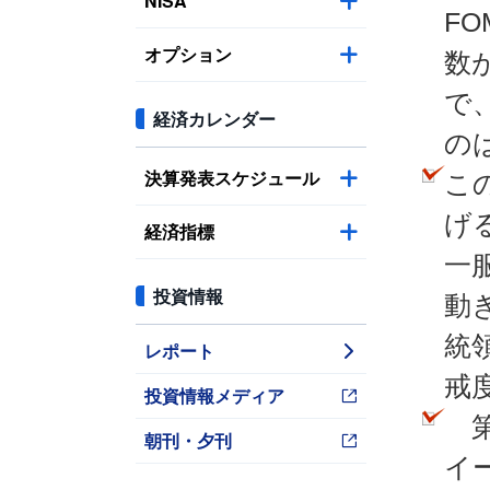
NISA
F
オプション
数
で
経済カレンダー
の
決算発表スケジュール
こ
げ
経済指標
一
投資情報
動
統
レポート
戒
投資情報メディア
第
朝刊・夕刊
イ