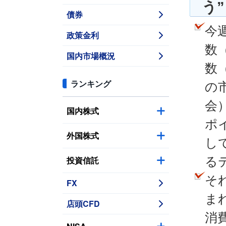
う”
債券
今
政策金利
数
国内市場概況
数
ランキング
の
会
国内株式
ポイ
外国株式
し
投資信託
る
そ
FX
ま
店頭CFD
消