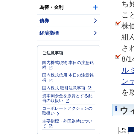
ち
為替・金利
こ
債券
株
経済指標
組
さ
ご注意事項
8/
国内株式現物 本日の注意銘
柄
ルミ
国内株式信用 本日の注意銘
柄
ン
国内株式 取引注意事項
を
資本剰余金を原資とする配
当の取扱い
コーポレートアクションの
ウ
取扱い
主要指標・外国為替につい
て