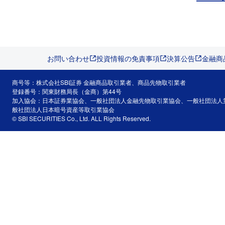
お問い合わせ
投資情報の免責事項
決算公告
金融商
商号等：株式会社SBI証券 金融商品取引業者、商品先物取引業者
登録番号：関東財務局長（金商）第44号
加入協会：日本証券業協会、一般社団法人金融先物取引業協会、一般社団法人
般社団法人日本暗号資産等取引業協会
© SBI SECURITIES Co., Ltd. ALL Rights Reserved.