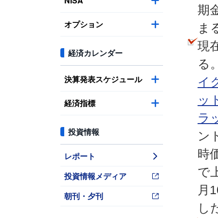
NISA
期
オプション
ま
現
経済カレンダー
る
決算発表スケジュール
イ
ッ
経済指標
ラ
投資情報
ン
時
レポート
で
投資情報メディア
月
朝刊・夕刊
し