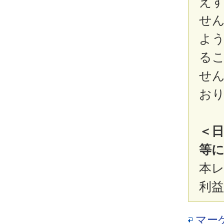
え
せ
よ
る
せ
お
＜
等に
本
利
マー