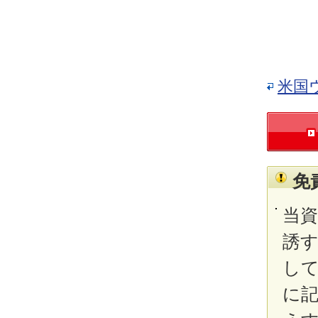
米国
免
当
誘
し
に