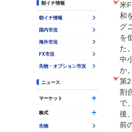
朝イチ情報
米
和
朝イチ情報
グ
国内市況
を
海外市況
た
FX市況
中
先物・オプション市況
か
第
ニュース
割
マーケット
で、
株式
後
前
先物