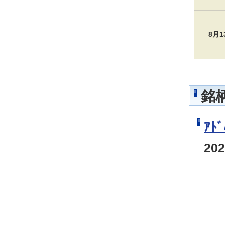
8月
銘
ｱﾄ
20