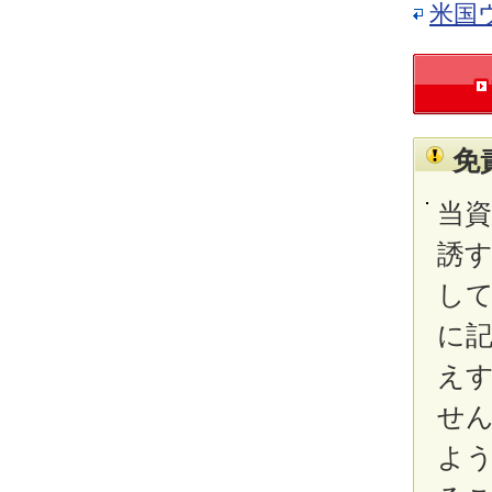
米国
免
当
誘
し
に
え
せ
よ