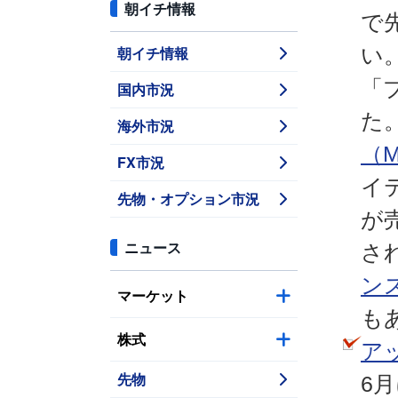
朝イチ情報
で
朝イチ情報
い
「
国内市況
た
海外市況
（M
FX市況
イ
先物・オプション市況
が
ニュース
さ
ン
マーケット
も
株式
ア
先物
6