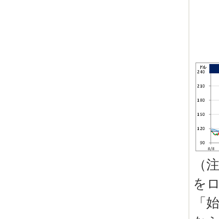
（
を
「