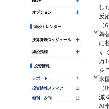
NISA
し
オプション
反
（
経済カレンダー
為
決算発表スケジュール
に
経済指標
す
万
投資情報
を
レポート
米
（I
投資情報メディア
減
朝刊・夕刊
A