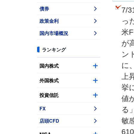
債券
7
っ
政策金利
米
国内市場概況
が
ランキング
ン
に
国内株式
上
外国株式
挙
投資信託
値
FX
る
敏
店頭CFD
6