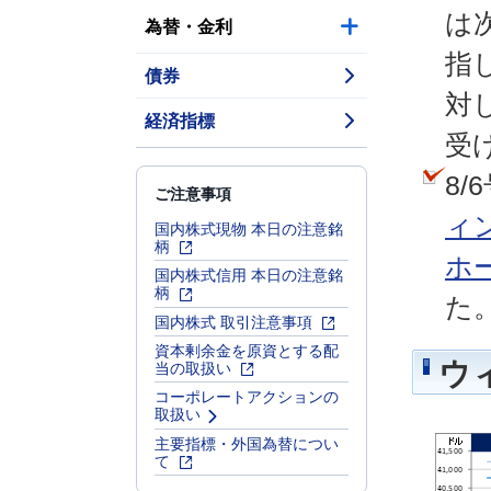
は次
為替・金利
指
債券
対
経済指標
受
8/
ご注意事項
ィ
国内株式現物 本日の注意銘
柄
ホ
国内株式信用 本日の注意銘
柄
た
国内株式 取引注意事項
資本剰余金を原資とする配
当の取扱い
ウ
コーポレートアクションの
取扱い
主要指標・外国為替につい
て