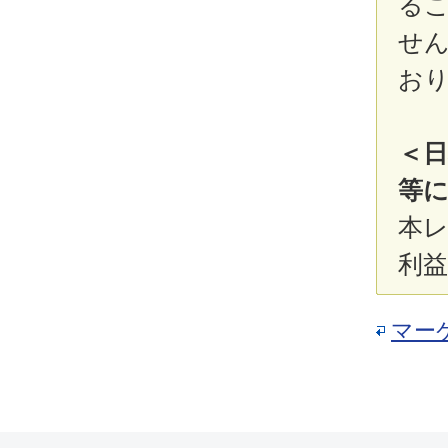
る
せ
お
＜
等に
本
利
マー