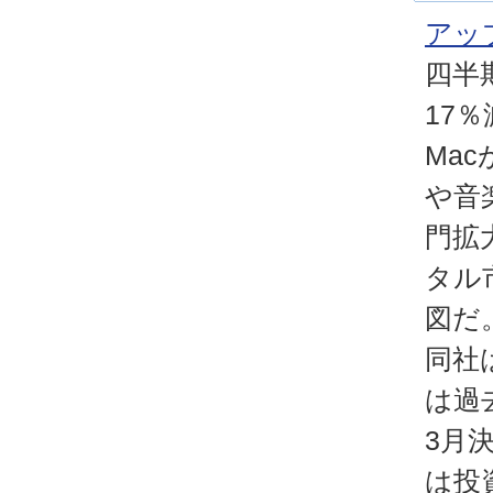
アッ
四半
17
Ma
や音
門拡
タル
図だ
同社
は過
3月
は投