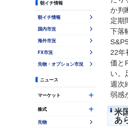
朝イチ情報
か判
朝イチ情報
定期
国内市況
下落
海外市況
S&
22
FX市況
価と
先物・オプション市況
い。
ニュース
週次
弱感
マーケット
株式
米
あ
先物