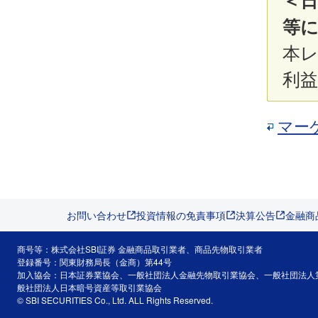
＜
等に
本
利
マー
お問い合わせ
投資情報の免責事項
決算公告
金融商
商号等：株式会社SBI証券 金融商品取引業者、商品先物取引業者
登録番号：関東財務局長（金商）第44号
加入協会：日本証券業協会、一般社団法人金融先物取引業協会、一般社団法人
般社団法人日本暗号資産等取引業協会
© SBI SECURITIES Co., Ltd. ALL Rights Reserved.