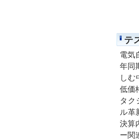
テ
電気
年同
しむ
低価
タク
ル革
決算
ー関