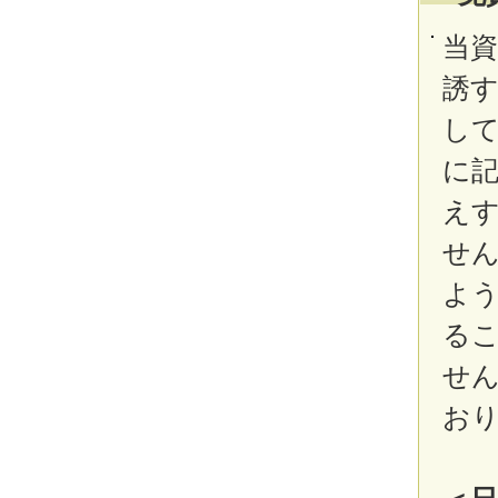
当
誘
し
に
え
せ
よ
る
せ
お