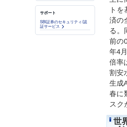
トを
サポート
済の
SBI証券のセキュリティ/認
証サービス
る。
前の
年4
倍率
割安
生成
春に
スク
世