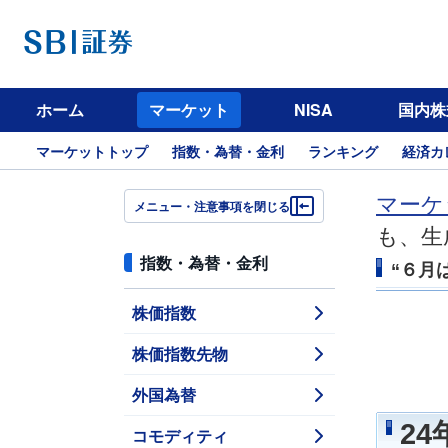
ホーム
マーケット
NISA
国内株
マーケットトップ
指数・為替・金利
ランキング
経済カ
マーケ
メニュー・注意事項を閉じる
も、生
指数・為替・金利
“６月
株価指数
株価指数先物
外国為替
2
コモディティ