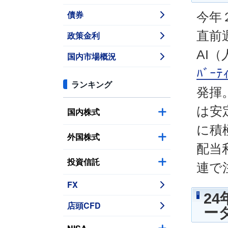
債券
今年
直前
政策金利
AI
国内市場概況
ﾊﾞｰﾃ
ランキング
発揮
は安
国内株式
に積
外国株式
配当
投資信託
連で
FX
2
店頭CFD
ー