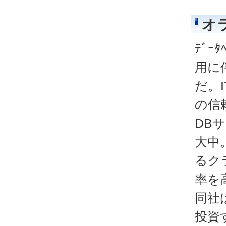
オ
ﾃﾞｰ
用に
だ。
の信
DB
大中
るク
率を
同社
投資