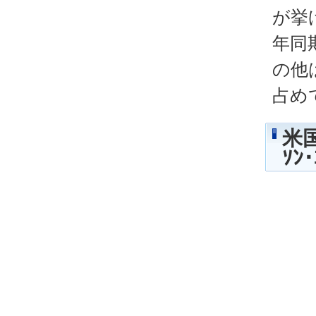
が挙
年同
の他は
占め
米国
ｿﾝ･