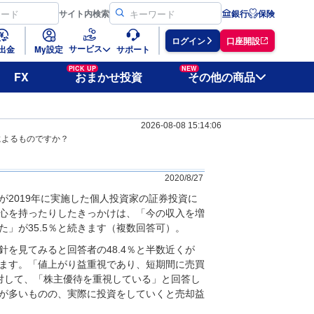
サイト
内検索
銀行
保険
ログイン
口座開設
サービス
出金
My設定
サポート
PICK UP
NEW
FX
おまかせ投資
その他の商品
2026-08-08 15:14:06
によるものですか？
2020/8/27
2019年に実施した個人投資家の証券投資に
心を持ったりしたきっかけは、「今の収入を増
た」が35.5％と続きます（複数回答可）。
を見てみると回答者の48.4％と半数近くが
ます。「値上がり益重視であり、短期間に売買
に対して、「株主優待を重視している」と回答し
待が多いものの、実際に投資をしていくと売却益