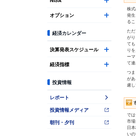
NISA
株式
オプション
発生
るこ
ただ
経済カレンダー
がり
ても
決算発表スケジュール
りを
ーマ
て連
経済指標
つま
があ
投資情報
慮し
レポート
投資情報メディア
では
朝刊・夕刊
市場
日本
いの