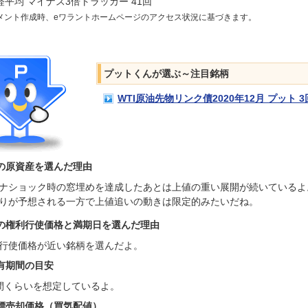
経平均 マイナス3倍トラッカー 41回
メント作成時、eワラントホームページのアクセス状況に基づきます。
プットくんが選ぶ～注目銘柄
WTI原油先物リンク債2020年12月 プット 3
の原資産を選んだ理由
ナショック時の窓埋めを達成したあとは上値の重い展開が続いているよ
りが予想される一方で上値追いの動きは限定的みたいだね。
の権利行使価格と満期日を選んだ理由
行使価格が近い銘柄を選んだよ。
有期間の目安
間くらいを想定しているよ。
標売却価格（買気配値）