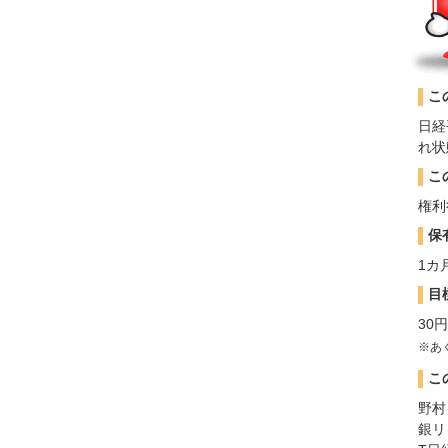
こ
日経
れ状
こ
権利
保
1カ
目
30
※あ
こ
野村
銀リ