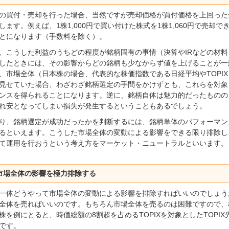
の買付・売却を行った場合、当然ですが売却価格が買付価格を上回った
します。例えば、1株1,000円で買い付けた株式を1株1,060円で売
とになります（手数料を除く）。
、こうした利益のうちどの程度が銘柄固有の事情（決算やIRなどの材
したときには、その影響からどの銘柄も少なからず値を上げることが一
、市場全体（日本株の場合、代表的な株価指数である日経平均やTOPI
見せていた場合、わざわざ銘柄選定の手間をかけずとも、これらを対象
ンスを得られることになります。逆に、銘柄自体は魅力的だったものの
れ安となってしまい損失が発生するということもあるでしょう。
り、銘柄選定が成功だったかを判断するには、銘柄単体のパフォーマン
るといえます。こうした市場全体の変動による影響をできる限り排除し
て運用を行おうという考え方をマーケット・ニュートラルといいます。
市場全体の影響を極力排除する
一体どうやって市場全体の変動による影響を排除すればいいのでしょう
全体を売ればいいのです。もちろん市場全体を売るのは困難ですので、
株を例にとると、時価総額の8割超を占めるTOPIXを対象としたTOP
です。