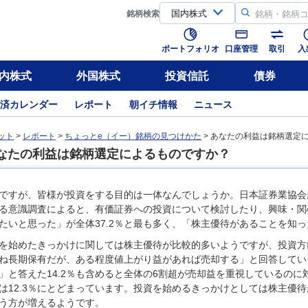
銘柄
検索
ポートフォリオ
口座管理
取引
入
内株式
外国株式
投資信託
債券
済カレンダー
レポート
朝イチ情報
ニュース
ット
>
レポート
>
ちょっとe（イー）銘柄の見つけかた
> あなたの利益は銘柄選定
なたの利益は銘柄選定によるものですか？
ですが、皆様が投資をする目的は一体なんでしょうか。日本証券業協会が
る意識調査によると、有価証券への投資について検討したり、興味・関
たいと思った」が全体37.2％と最も多く、「株主優待があることを知っ
を始めたきっかけに関しては株主優待が比較的多いようですが、投資方針
ね長期保有だが、ある程度値上がり益があれば売却する」と回答してい
」と答えた14.2％も含めると全体の6割超が売却益を重視しているの
は12.3％にとどまっています。投資を始めるきっかけとしては株主優
う方が増えるようです。