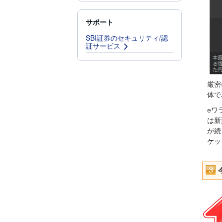
サポート
SBI証券のセキュリティ/認
証サービス
厳密
体で
eワ
は新
が続
ケッ