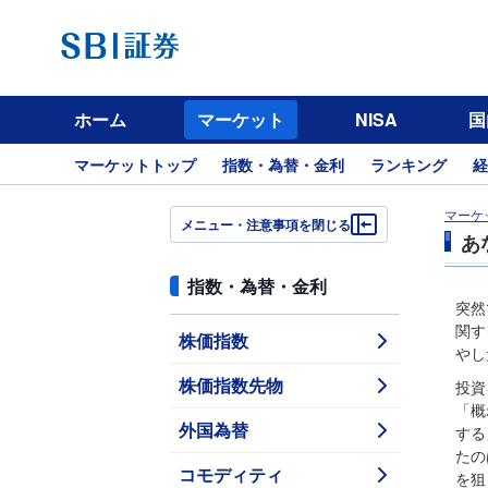
ホーム
マーケット
NISA
国
マーケットトップ
指数・為替・金利
ランキング
経
マーケ
メニュー・注意事項を閉じる
あ
指数・為替・金利
突然
関す
株価指数
やし
株価指数先物
投資
「概
外国為替
する
たの
コモディティ
を狙