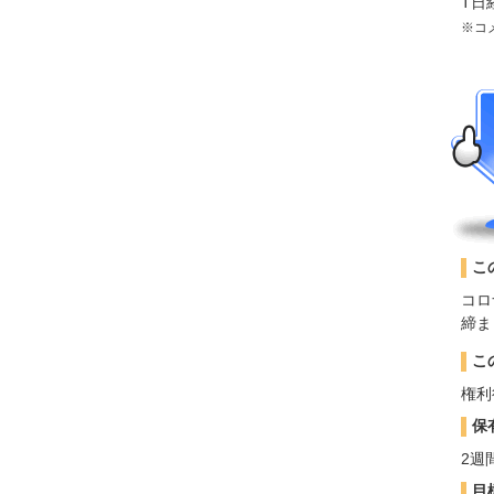
T日
※コ
こ
コロ
締ま
こ
権利
保
2週
目