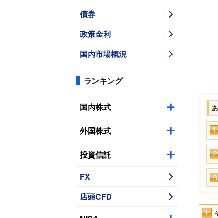
債券
政策金利
国内市場概況
ランキング
国内株式
あ
外国株式
投資信託
FX
店頭CFD