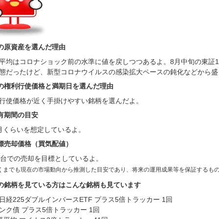
の原資産を選んだ理由
平均はコロナショック前の水準に値を戻しつつあるよ。8月中旬の東証
態だったけど、新型コロナウイルスの感染拡大ペースの鈍化などから盛
の権利行使価格と満期日を選んだ理由
行使価格が近く手掛けやすい銘柄を選んだよ。
有期間の目安
月くらいを想定しているよ。
標売却価格（買気配値）
円台での売却を目標としているよ。
くまでも現在の市場動向から推測した目安であり、将来の運用成果等を保証するも
の銘柄を見ている方はこんな銘柄も見ています
日経225ダブルインバースETF プラス5倍トラッカー 1回
ンク債 プラス5倍トラッカー 1回