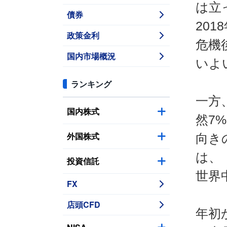
は立
債券
20
政策金利
危機
国内市場概況
いよ
ランキング
一方
国内株式
然7
外国株式
向き
は、
投資信託
世界
FX
店頭CFD
年初