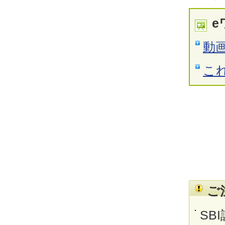
e
動
こ
ご
SB