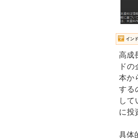
インド
高成
ドの
本か
する
して
に投
具体