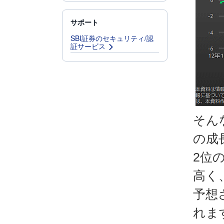
サポート
SBI証券のセキュリティ/認
証サービス
そん
の成
2位
高く
予想
れま