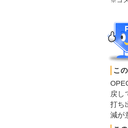
※コ
この
OP
戻し
打ち
減が