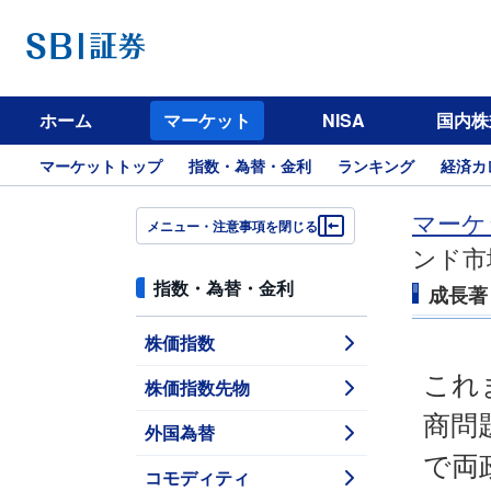
ホーム
マーケット
NISA
国内株
マーケットトップ
指数・為替・金利
ランキング
経済カ
マーケ
メニュー・注意事項を閉じる
ンド市
指数・為替・金利
成長著
株価指数
これ
株価指数先物
商問
外国為替
で両
コモディティ