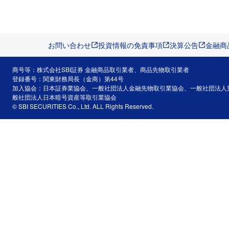
お問い合わせ
投資情報の免責事項
決算公告
金融商
商号等：株式会社SBI証券 金融商品取引業者、商品先物取引業者
登録番号：関東財務局長（金商）第44号
加入協会：日本証券業協会、一般社団法人金融先物取引業協会、一般社団法人
般社団法人日本暗号資産等取引業協会
© SBI SECURITIES Co., Ltd. ALL Rights Reserved.