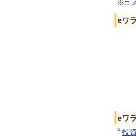
※コ
eワ
eワ
投