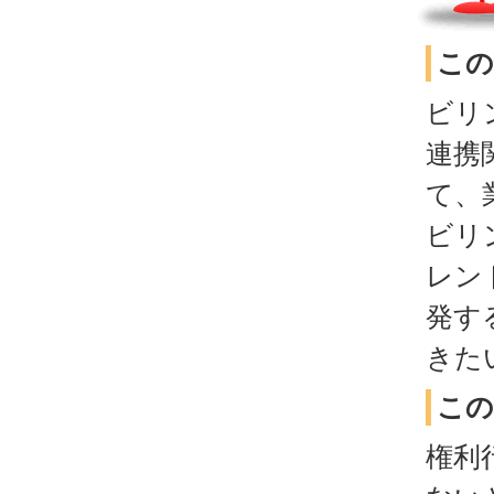
この
ビリ
連携
て、
ビリ
レン
発す
きた
この
権利