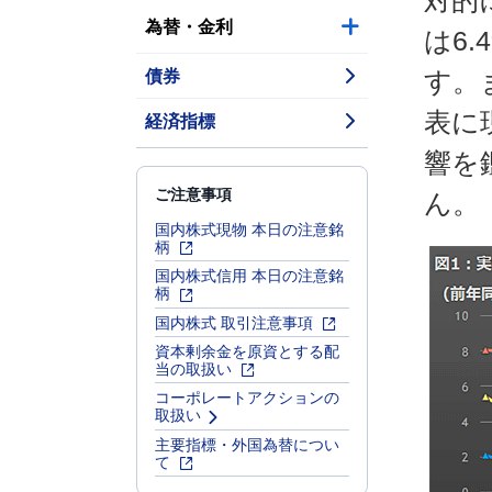
対的
為替・金利
は6
債券
す。
表に
経済指標
響を
ご注意事項
ん。
国内株式現物 本日の注意銘
柄
国内株式信用 本日の注意銘
柄
国内株式 取引注意事項
資本剰余金を原資とする配
当の取扱い
コーポレートアクションの
取扱い
主要指標・外国為替につい
て