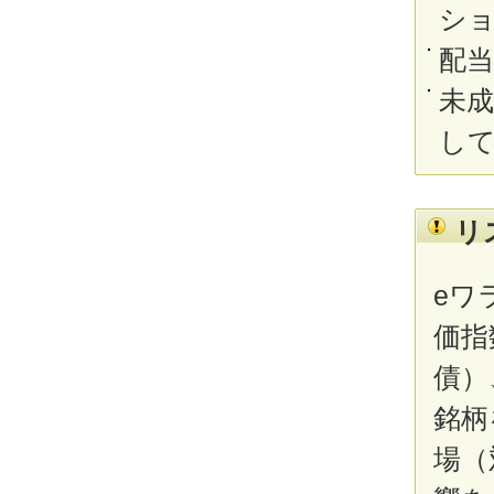
シ
配
未
し
リ
eワ
価指
債）
銘柄
場（