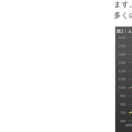
ます
多く