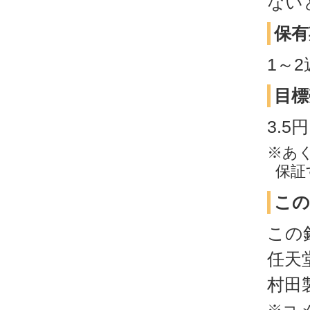
ない
保有
1～
目標
3.
※あ
保証
この
この
任天堂
村田製