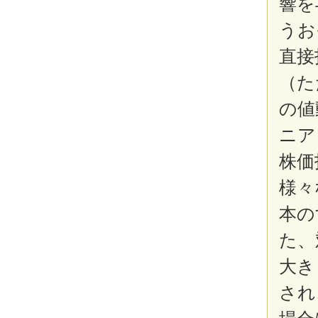
響を
うお
直接
（た
の値
ニア
株価
様々
本の
た、
大き
され