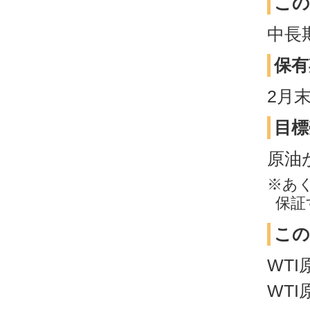
この
中長
保有
2月
目標
原油
※あ
保証
この
WTI
WTI