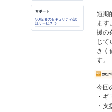
サポート
短期
SBI証券のセキュリティ/認
ます
証サービス
援の
じて
きく
す。
201
今回
・ギ
・支