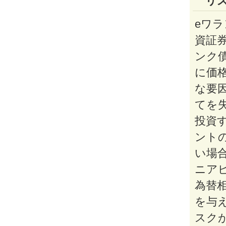
リ
eワ
資証券
ンク
に価
な要
てを
投資
ント
い場
ニア
為替
を与
スク