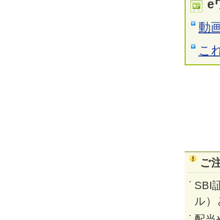
e
動
こ
ご
SB
ル）
配当