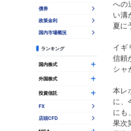
への
債券
い溝
政策金利
夏に
国内市場概況
イギ
ランキング
信頼
国内株式
シャ
外国株式
本レ
投資信託
に、
FX
にも
店頭CFD
果次