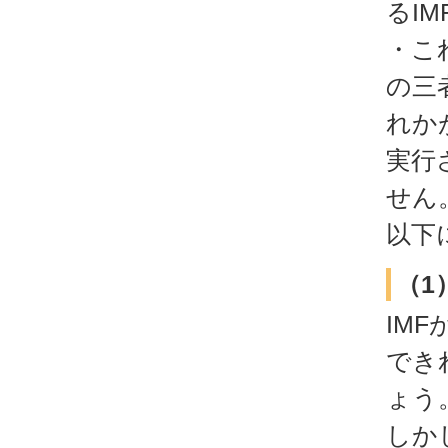
るIM
・こ
の三
れか
実行
せん
以下
（1
IM
でき
ょう
しか