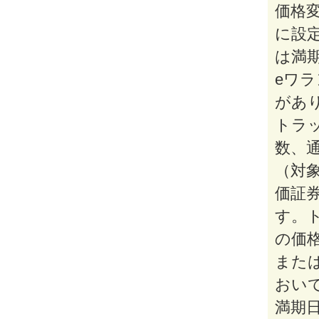
価格
に設
は満
eワ
があ
トラ
数、
（対
価証
す。
の価
また
おい
満期