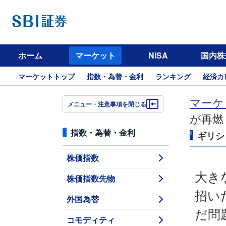
ホーム
マーケット
NISA
国内株
マーケットトップ
指数・為替・金利
ランキング
経済カ
マーケ
メニュー・注意事項を閉じる
が再燃
指数・為替・金利
ギリシ
株価指数
大き
株価指数先物
招い
外国為替
だ問
コモディティ