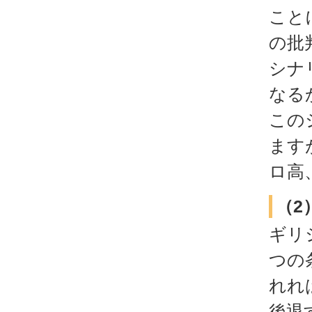
こと
の批
シナ
なる
この
ます
ロ高
（2
ギリ
つの
れれ
後退