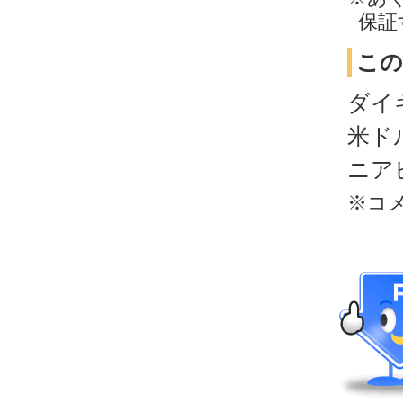
保証
この
ダイ
米ド
ニアピ
※コ