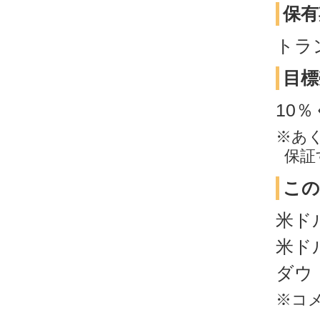
保有
トラ
目標
10
※あ
保証
この
米ド
米ド
ダウ
※コ