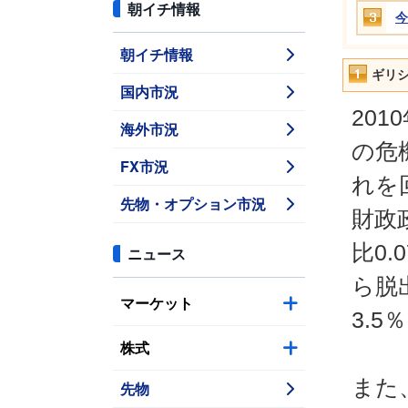
朝イチ情報
今
朝イチ情報
ギリ
国内市況
20
海外市況
の危
FX市況
れを
先物・オプション市況
財政
比0
ニュース
ら脱
マーケット
3.
株式
また
先物