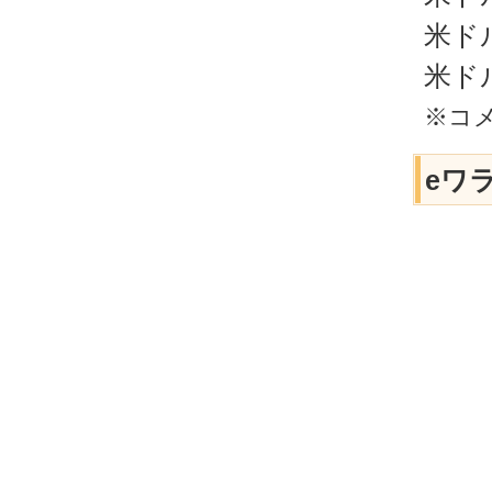
米ド
米ド
※コ
eワ