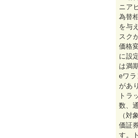
ニア
為替
を与
スク
価格
に設
は満
eワ
があ
トラ
数、
（対
価証
す。