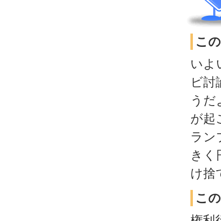
この
いよ
ビ討
うだ
が起
ラン
きく
け捨
この
権利