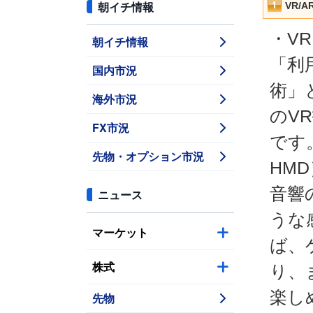
朝イチ情報
VR/
・VR
朝イチ情報
「利
国内市況
術」
海外市況
のV
FX市況
です
先物・オプション市況
HM
音響
ニュース
うな
マーケット
ば、
株式
り、
楽し
先物