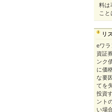
料は
こと
リ
eワ
資証券
ンク
に価
な要
てを
投資
ント
い場