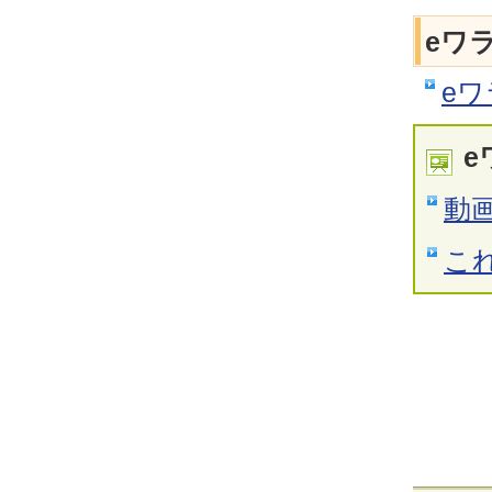
eワ
e
e
動
こ