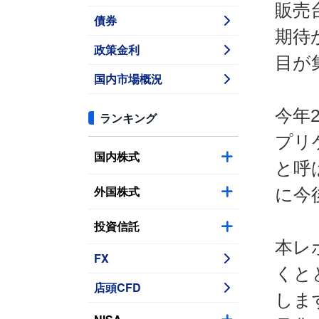
販売
債券
期待
政策金利
目が
国内市場概況
今年
ランキング
プリ
国内株式
と呼
外国株式
に今
投資信託
本レ
FX
くと
店頭CFD
しま