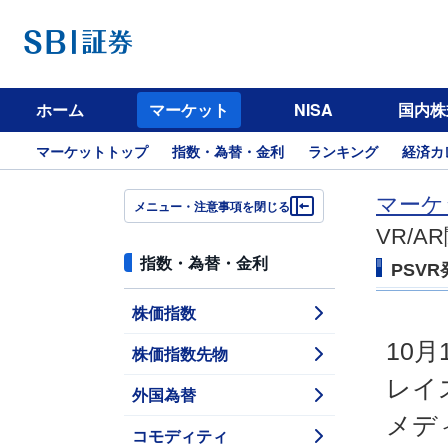
ホーム
マーケット
NISA
国内株
マーケットトップ
指数・為替・金利
ランキング
経済カ
マーケ
メニュー・注意事項を閉じる
VR/
指数・為替・金利
PSV
株価指数
10
株価指数先物
レイ
外国為替
メデ
コモディティ