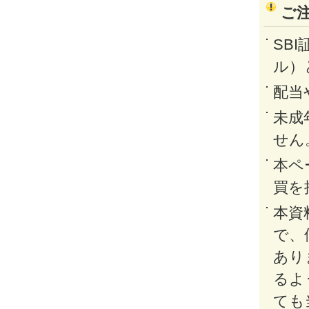
ご
SB
ル）
配当
未成
せん
本ペ
買を
本資
で、
あり
るよ
ても