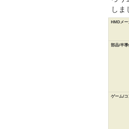
しま
HMDメー
部品/半
ゲーム/