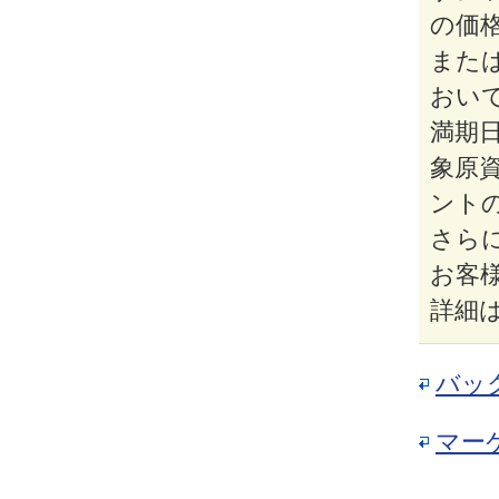
の価
また
おい
満期
象原
ント
さら
お客
詳細
バッ
マー