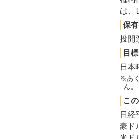
は、
保有
投開
目標
日本
※あ
ん。
この
日経
豪ド
米ド