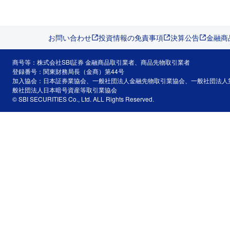
お問い合わせ
投資情報の免責事項
決算公告
金融商
商号等：株式会社SBI証券 金融商品取引業者、商品先物取引業者
登録番号：関東財務局長（金商）第44号
加入協会：日本証券業協会、一般社団法人金融先物取引業協会、一般社団法人
般社団法人日本暗号資産等取引業協会
© SBI SECURITIES Co., Ltd. ALL Rights Reserved.