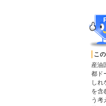
この
産油
都ド
しれ
を含
う考