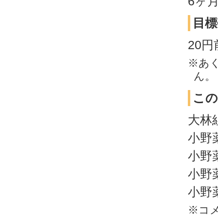
6ヶ
目標
20
※あ
ん。
この
大林
小野
小野
小野
小野
※コ