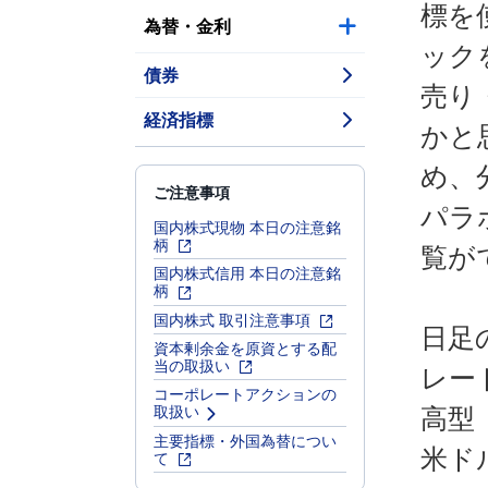
標を
為替・金利
ック
債券
売り
経済指標
かと
め、
ご注意事項
パラ
国内株式現物 本日の注意銘
柄
覧が
国内株式信用 本日の注意銘
柄
国内株式 取引注意事項
日足
資本剰余金を原資とする配
当の取扱い
レー
コーポレートアクションの
取扱い
高型
主要指標・外国為替につい
米ド
て