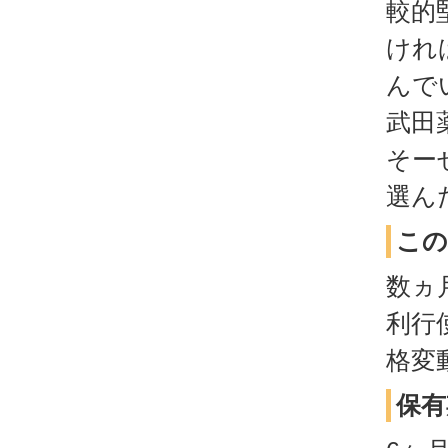
較的
けれ
んで
武田
そー
選ん
この
数ヵ
利行
格変
保有