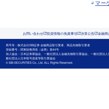
マー
お問い合わせ
投資情報の免責事項
決算公告
金融商
商号等：株式会社SBI証券 金融商品取引業者、商品先物取引業者
登録番号：関東財務局長（金商）第44号
加入協会：日本証券業協会、一般社団法人金融先物取引業協会、一般社団法人
般社団法人日本暗号資産等取引業協会
© SBI SECURITIES Co., Ltd. ALL Rights Reserved.