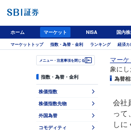
ホーム
マーケット
NISA
国内株
マーケットトップ
指数・為替・金利
ランキング
経済カ
マーケ
メニュー・注意事項を閉じる
象にし
指数・為替・金利
為替相
株価指数
会社
株価指数先物
って
外国為替
しに
コモディティ