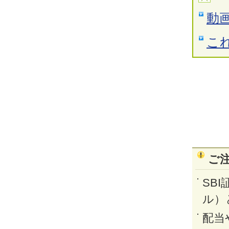
動
こ
ご
SB
ル）
配当