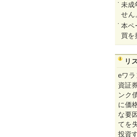
未成
せん
本ペ
買を
リ
eワ
資証券
ンク
に価
な要
てを
投資