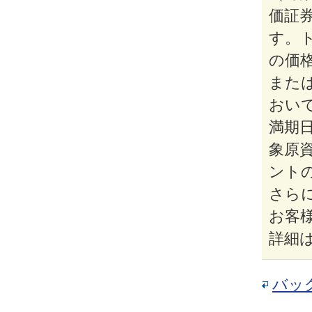
価証
す。
の価
また
おい
満期
象原
ント
さら
お客
詳細
バッ