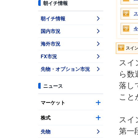
朝イチ情報
ス
朝イチ情報
今
国内市況
海外市況
スイ
FX市況
スイ
先物・オプション市況
ら数
落し
ニュース
こと
マーケット
株式
スイ
第一
先物