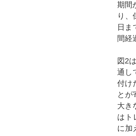
期間
り、
日ま
間経
図2
通し
付け
とが
大き
はト
に加