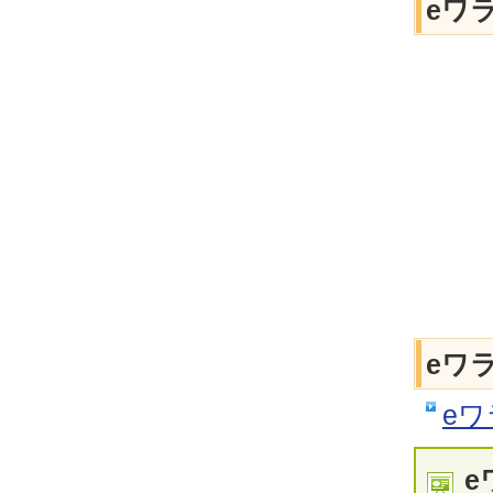
eワ
eワ
e
e