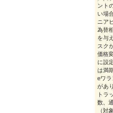
ント
い場
ニア
為替
を与
スク
価格
に設
は満
eワ
があ
トラ
数、
（対