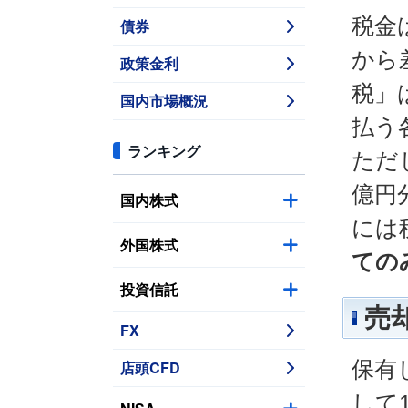
税金
債券
から
政策金利
税」
国内市場概況
払う
ランキング
ただ
億円
国内株式
には
外国株式
ての
投資信託
売
FX
保有
店頭CFD
して