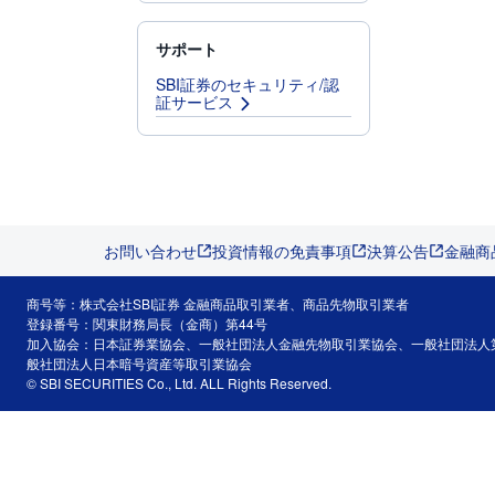
サポート
SBI証券のセキュリティ/認
証サービス
お問い合わせ
投資情報の免責事項
決算公告
金融商
商号等：株式会社SBI証券 金融商品取引業者、商品先物取引業者
登録番号：関東財務局長（金商）第44号
加入協会：日本証券業協会、一般社団法人金融先物取引業協会、一般社団法人
般社団法人日本暗号資産等取引業協会
© SBI SECURITIES Co., Ltd. ALL Rights Reserved.