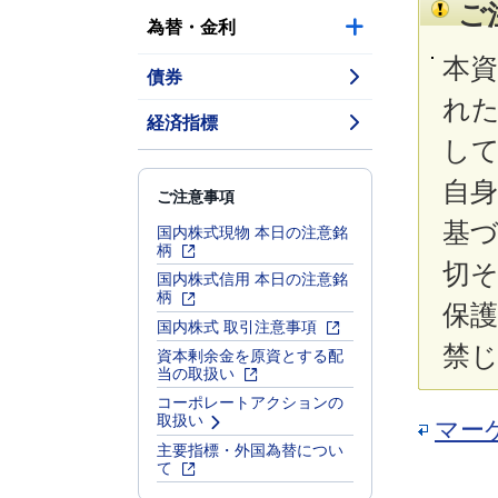
ご
為替・金利
本
債券
れ
経済指標
し
自
ご注意事項
基
国内株式現物 本日の注意銘
柄
切
国内株式信用 本日の注意銘
柄
保
国内株式 取引注意事項
禁
資本剰余金を原資とする配
当の取扱い
コーポレートアクションの
取扱い
マー
主要指標・外国為替につい
て