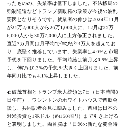
ったものの、失業率は低下しました。不法移民の
強制送還などトランプ新政権の政策が今後の波乱
要因となりそうです。就業者の伸びは2024年11月
が21万2,000人から26万1,000人に、12月は25万
6,000人から30万7,000人に上方修正されました。
直近3カ月間は月平均で伸びが23万人を超えてお
り、底堅く推移しています。失業率は4.0%と市場
予想を下回りました。平均時給は前月比0.5%上昇
し、伸びは0.3%の予想を大きく上回りました。前
年同月比でも4.1%上昇しました。
石破茂首相とトランプ米大統領は7日（日本時間8
日午前）、ワシントンのホワイトハウスで首脳会
談し、共同記者会見に臨みました。首相は日本の
対米投資を1兆ドル（約150兆円）まで引き上げる
と表明しました。両首脳は「日米の新たな黄金時