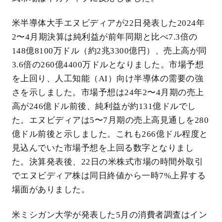
米半導体大手エヌビディアが22日発表した2024年
2〜4月期決算は純利益が前年同期と比べ7.3倍の
148億8100万ドル（約2兆3300億円）、売上高が同
3.6倍の260億4400万ドルとなりました。市場予想
を上回り、人工知能（AI）向け半導体の需要の強
さを示しました。市場予想は24年2〜4月期の売上
高が246億ドル前後、純利益が約131億ドルでし
た。エヌビディアは5〜7月期の売上高見通しを280
億ドル前後と示しました。これも266億ドル程度と
見込んでいた市場予想を上回る数字となりまし
た。決算発表後、22日の米株式市場の時間外取引
でエヌビディア株は同日終値から一時7%上昇する
場面がありました。
米ミシガン大学が発表した5月の消費者調査はイン