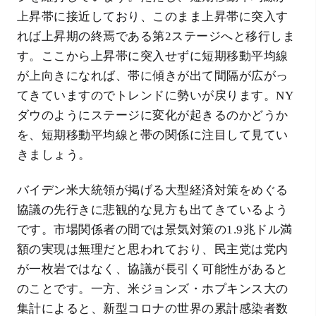
上昇帯に接近しており、このまま上昇帯に突入す
れば上昇期の終焉である第2ステージへと移行しま
す。ここから上昇帯に突入せずに短期移動平均線
が上向きになれば、帯に傾きが出て間隔が広がっ
てきていますのでトレンドに勢いが戻ります。NY
ダウのようにステージに変化が起きるのかどうか
を、短期移動平均線と帯の関係に注目して見てい
きましょう。
バイデン米大統領が掲げる大型経済対策をめぐる
協議の先行きに悲観的な見方も出てきているよう
です。市場関係者の間では景気対策の1.9兆ドル満
額の実現は無理だと思われており、民主党は党内
が一枚岩ではなく、協議が長引く可能性があると
のことです。一方、米ジョンズ・ホプキンス大の
集計によると、新型コロナの世界の累計感染者数