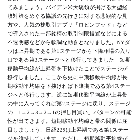
てみましょう。バイデン米大統領が掲げる大型経
済対策をめぐる協議の先行きに対する悲観的な見
方や、人気の株取引アプリ「ロビンフッド」など
で導入された一部銘柄の取引制限措置などによる
不透明感などから軟調な動きとなりました。NYダ
ウは上昇期である第1ステージから下降相場の入り
口である第3ステージへと移行してきました。短期
移動平均線が上昇帯を下抜けたことでステージが
移行しました。ここから更に中期移動平均線が長
期移動平均線を下抜ければ下降期である第4ステー
ジへと移行します。逆に短期移動平均線が上昇帯
の中に入ってくれば第2ステージに戻り、ステージ
の「1→2→3→2→1の押し目買い」パターンの可能
性が出てきます。短期移動平均線と帯の関係に注
目しましょう。日経225は上昇期である第1ステー
ジを維持しています。ただし、短期移動平均線が