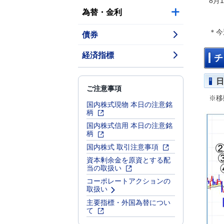
8月
為替・金利
＊今
債券
経済指標
チ
日
ご注意事項
※移
国内株式現物 本日の注意銘
柄
国内株式信用 本日の注意銘
柄
国内株式 取引注意事項
資本剰余金を原資とする配
当の取扱い
コーポレートアクションの
取扱い
主要指標・外国為替につい
て