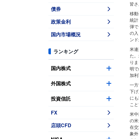
皆さ
債券
移動
統計
政策金利
弾で
国内市場概況
の入
ンド
米連
ランキング
た。
りま
国内株式
明で
加利
外国株式
一方
下げ
投資信託
にも
こと
FX
米中
の米
店頭CFD
在交
象外