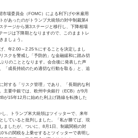
開市場委員会（FOMC）による利下げや米雇用
トがあったのがトランプ大統領の対中制裁第4
ステージから第3ステージと移行し、下降相場
ステージは下降期となりますので、このままトレ
きましょう。
、年2.00～2.25％にすることを決定しまし
リスクを警戒し「予防的」な金融緩和に踏み切
カ月ぶりのこととなります。会合後に発表した声
、「成長持続のため適切な行動を取る」と、追
に対する「リスク管理」であり、「長期的な利
主要中銀では、欧州中央銀行（ECB）が9月
Bが15年12月に始めた利上げ路線を転換した
かし、トランプ米大統領はツイッターで、来年
としていると批判しました。「私が勝てば、現
しましたが、ついに、8月1日、制裁関税の対
ら10％の関税を上乗せするとツイッターで表明し