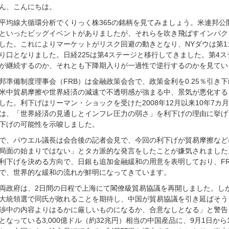
ん、こんにちは。
平均線大循環分析でくりっく株365の銘柄を見てみましょう。米連邦公
といったビッグイベントがありましたが、それらを吹き飛ばすインパク
した。これによりマーケットがリスク回避の動きとなり、NYダウは第1
り口となりました。日経225は第4ステージと移行してきました。第4
が継続するのか、それとも下降期入りが一過性で逆行するのかを見てい
邦準備制度理事会（FRB）は金融政策会合で、政策金利を0.25％引き下げ
米中貿易摩擦や世界経済の減速で不透明感が強まる中、景気が悪化する
した。利下げはリーマン・ショックを受けた2008年12月以来10年7
は、「世界経済の見通しとインフレ圧力の弱さ」を利下げの理由に挙げ
下げの可能性を示唆しました。
で、パウエル議長は会合後の記者会見で、今回の利下げが貿易摩擦など
局面の始まりではない」とタカ派的な発言をしたことが嫌気されました。
利下げを決める方向で、日銀も追加金融緩和の用意を表明しており、FR
で、世界的な緩和の流れが鮮明になってきています。
両政府は、2日間の日程で上海にて閣僚級貿易協議を再開しました。し
大統領選で同氏が敗れることを期待し、中国が貿易協議を引き延ばそう
渉中の内容よりはるかに厳しいものになるか、合意なしとなる」と警告
となっている3,000億ドル（約32兆円）相当の中国産品に、9月1日か