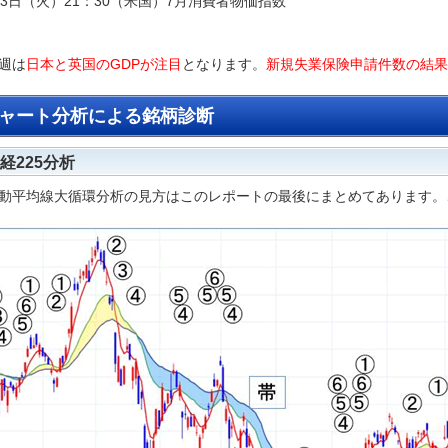
13日（火）21：30（米国）7月消費者物価指数
週は
日本と英国のGDPが注目
となります。
新規失業保険申請件数の結果
ャート分析による銘柄診断
経225分析
動平均線大循環分析の見方はこのレポートの最後にまとめてあります。