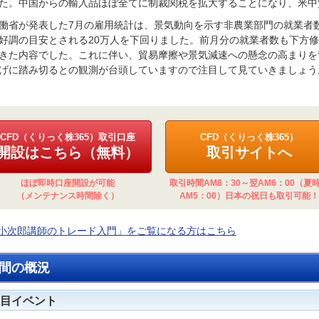
た。中国からの輸入品ほぼ全てに制裁関税を拡大することになり、米中
働省が発表した7月の雇用統計は、景気動向を示す非農業部門の就業者数が
好調の目安とされる20万人を下回りました。前月分の就業者数も下方
きた内容でした。これに伴い、貿易摩擦や景気減速への懸念の高まりを背
げに踏み切るとの観測が台頭していますので注目して見ていきましょう
CFD（くりっく株365）取引口座
CFD（くりっく株365）
開設はこちら（無料）
取引サイトへ
ほぼ即時口座開設が可能
取引時間AM8：30～翌AM6：00（夏
（メンテナンス時間除く）
AM5：00）日本の祝日も取引可能！
小次郎講師のトレード入門」をご覧になる方はこちら
間の概況
目イベント