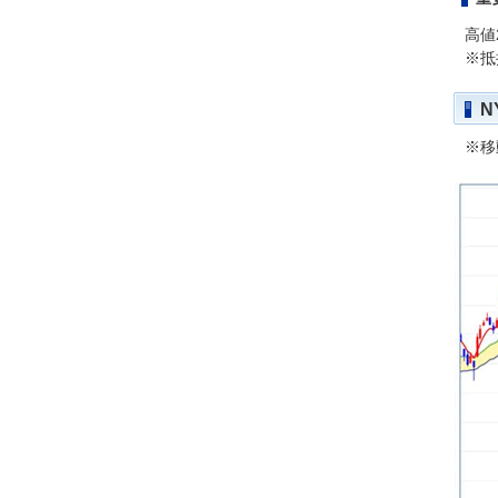
高値2
※抵
N
※移