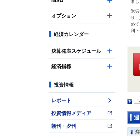
NISA
まし
米労
オプション
り、
めて
利下
経済カレンダー
決算発表スケジュール
経済指標
投資情報
レポート
「
投資情報メディア
週
朝刊・夕刊
注