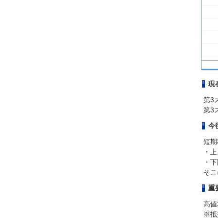
現
第3
第3
今
短期
・上
・下
そこ
重
高値
※抵