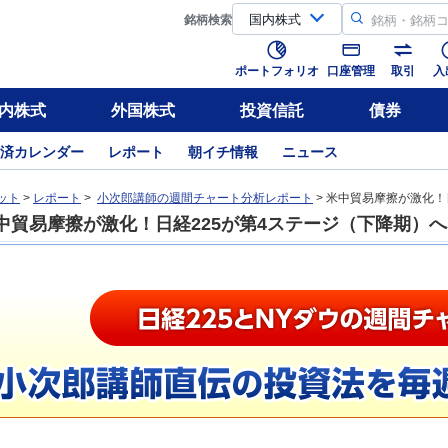
銘柄
検索
ポートフォリオ
口座管理
取引
入
内株式
外国株式
投資信託
債券
済カレンダー
レポート
朝イチ情報
ニュース
ット
>
レポート
>
小次郎講師の週間チャート分析レポート
> 米中貿易摩擦が激化！
中貿易摩擦が激化！日経225が第4ステージ（下降期）