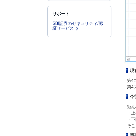
サポート
SBI証券のセキュリティ/認
証サービス
現
第4
第4
今
短期
・上
・下
そこ
重