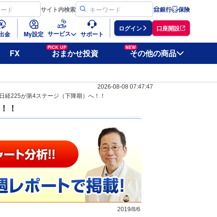
サイト
内検索
銀行
保険
ログイン
口座開設
サービス
出金
My設定
サポート
PICK UP
NEW
FX
おまかせ投資
その他の商品
2026-08-08 07:47:47
日経225が第4ステージ（下降期）へ！！
へ！！
2019/8/6