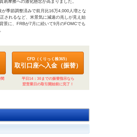
貿易摩擦への激化懸念が高まりました。
季節調整済みで前月比16万4,000人増とな
修正されるなど、米景気に減速の兆しが見え始
景に、FRBが7月に続いて9月のFOMCでも
。
CFD（くりっく株365）
取引口座へ入金（振替）
時間
平日14：30までの振替指示なら
翌営業日の取引開始前に完了！