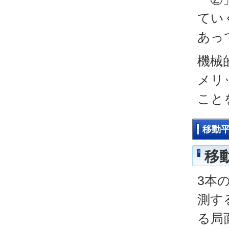
てい
あっ
機械
メリ
こと
移動
移
3本
測す
る局