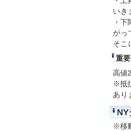
・上
いき
・下
がっ
そこ
重要
高値2
※抵
あり
N
※移