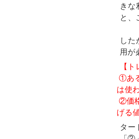
きな
と、
した
用が
【ト
①あ
は使
②価
げる
ター
「②