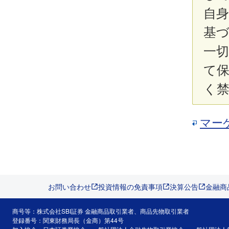
自
基
一
て
く
マー
お問い合わせ
投資情報の免責事項
決算公告
金融商
商号等：株式会社SBI証券 金融商品取引業者、商品先物取引業者
登録番号：関東財務局長（金商）第44号