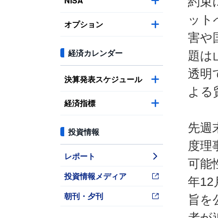
NISA
約束
ット
オプション
害や
経済カレンダー
題は
透明
決算発表スケジュール
よる
経済指標
先週
投資情報
度理
レポート
可能
投資情報メディア
年1
朝刊・夕刊
旨を
者が