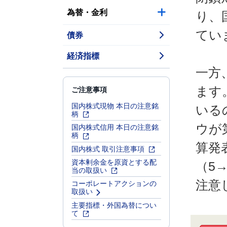
為替・金利
り、
てい
債券
経済指標
一方
ご注意事項
ます
国内株式現物 本日の注意銘
いる
柄
ウが
国内株式信用 本日の注意銘
柄
算発
国内株式 取引注意事項
資本剰余金を原資とする配
（5
当の取扱い
注意
コーポレートアクションの
取扱い
主要指標・外国為替につい
て