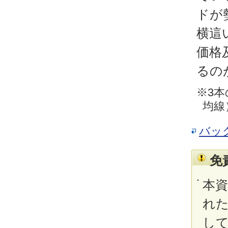
ドが
横這
価格
るの
※3本
均線
バッ
免
本
れ
し