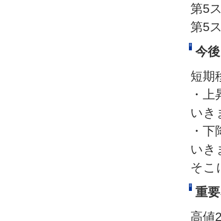
第5
第5
今後
短期
・上
いき
・下
いき
そこ
重要
高値2