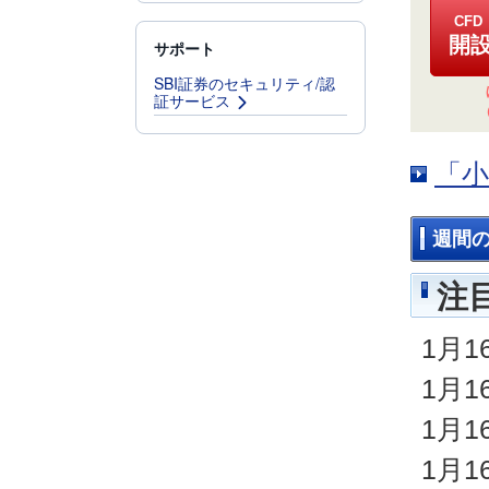
CF
開
サポート
SBI証券のセキュリティ/認
証サービス
「
週間
注
1月
1月
1月
1月