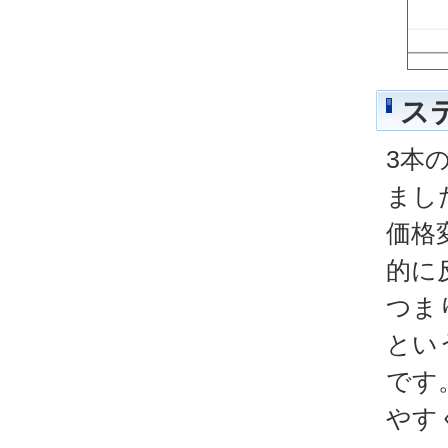
ス
3本
まし
価格
的に
つま
とい
です
やす