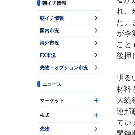
朝イチ情報
れ、
朝イチ情報
た。
国内市況
が季
海外市況
こと
後押
FX市況
先物・オプション市況
明る
ニュース
材料
大統
マーケット
連邦
株式
てい
先物
閉鎖