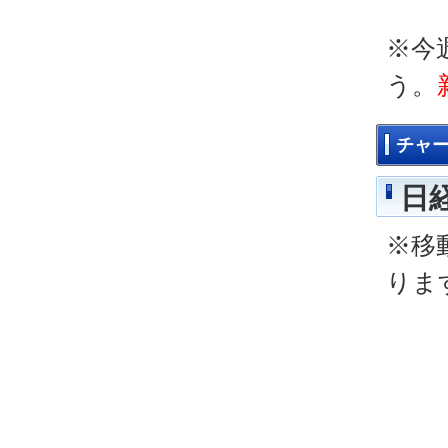
※今
う。
チャ
日経
※移
りま