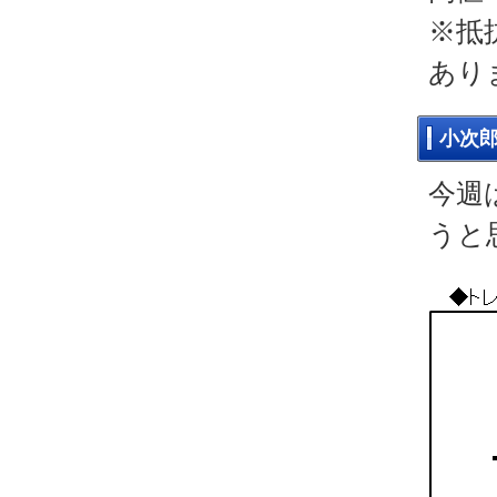
※抵
あり
小次
今週
うと