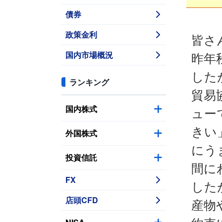
債券
政策金利
皆さ
国内市場概況
昨年
した
ランキング
貿易
国内株式
ュー
きい
外国株式
にう
投資信託
間に
FX
した
店頭CFD
産物