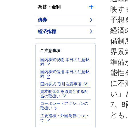
為替・金利
映す
予想
債券
経済
経済指標
備制
ご注意事項
界景
国内株式現物 本日の注意銘
準備
柄
能性
国内株式信用 本日の注意銘
柄
に不
国内株式 取引注意事項
資本剰余金を原資とする配
い」
当の取扱い
7、
コーポレートアクションの
取扱い
とも
主要指標・外国為替につい
て