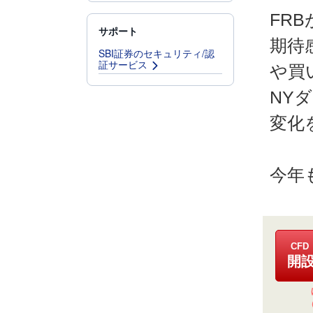
FR
サポート
期待
SBI証券のセキュリティ/認
証サービス
や買
NY
変化
今年
CF
開