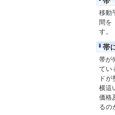
帯
移動
間を
す。
帯
帯が
てい
ドが
横這
価格
るの