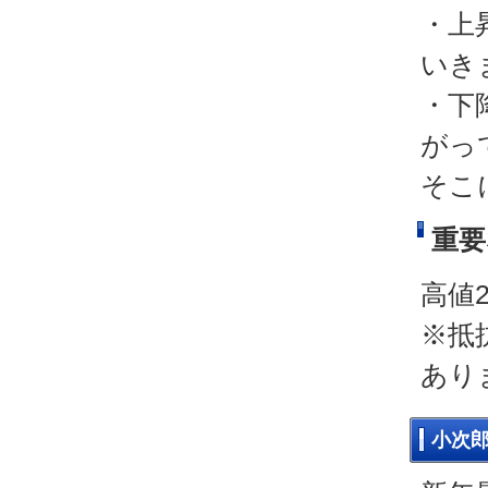
・上
いき
・下
がっ
そこ
重要
高値2
※抵
あり
小次