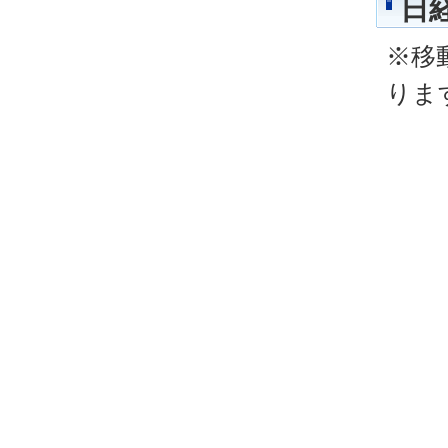
日経
※移
りま