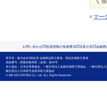
く
マー
お問い合わせ
投資情報の免責事項
決算公告
金融商
商号等：株式会社SBI証券 金融商品取引業者、商品先物取引業者
登録番号：関東財務局長（金商）第44号
加入協会：日本証券業協会、一般社団法人金融先物取引業協会、一般社団法人
般社団法人日本暗号資産等取引業協会
© SBI SECURITIES Co., Ltd. ALL Rights Reserved.