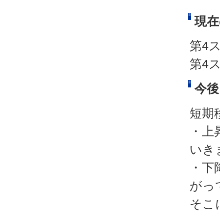
現在
第4
第4
今後
短期
・上
いき
・下
がっ
そこ