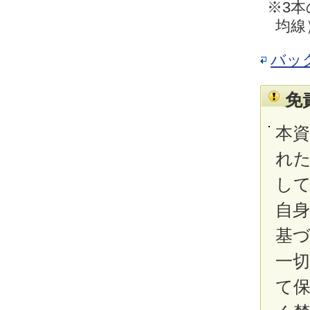
※3本
均線
バッ
免
本
れ
し
自
基
一
て