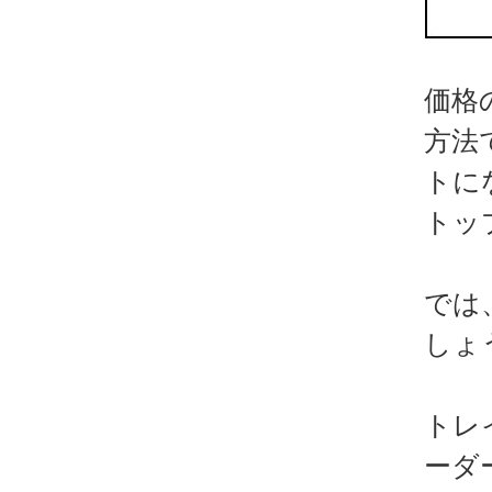
価格
方法
トに
トッ
では
しょ
トレ
ーダ