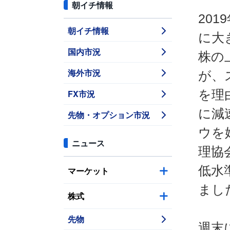
朝イチ情報
20
朝イチ情報
に大
国内市況
株の
海外市況
が、
を理
FX市況
に減
先物・オプション市況
ウを
ニュース
理協
低水
マーケット
まし
株式
先物
週末