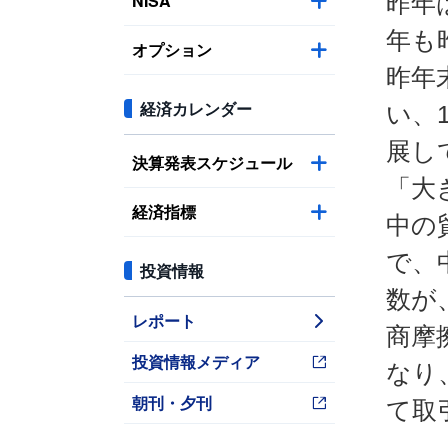
NISA
昨年
年も
オプション
昨年
経済カレンダー
い、
展し
決算発表スケジュール
「大
経済指標
中の
で、
投資情報
数が
レポート
商摩
投資情報メディア
なり
朝刊・夕刊
て取