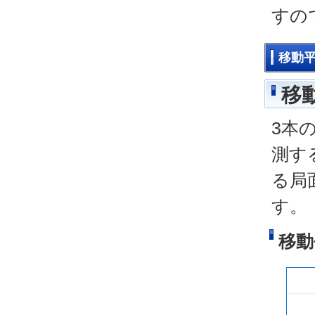
すの
移動
移
3本
測す
る局
す。
移動