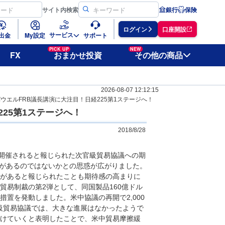
サイト
内検索
銀行
保険
ログイン
口座開設
サービス
出金
My設定
サポート
PICK UP
NEW
FX
おまかせ投資
その他の商品
2026-08-07 12:12:15
ウエルFRB議長講演に大注目！日経225第1ステージへ！
25第1ステージへ！
2018/8/28
に開催されると報じられた次官級貿易協議への期
があるのではないかとの思惑が広がりました。
性があると報じられたことも期待感の高まりに
貿易制裁の第2弾として、同国製品160億ドル
置を発動しました。米中協議の再開で2,000
級貿易協議では、大きな進展はなかったようで
続けていくと表明したことで、米中貿易摩擦緩