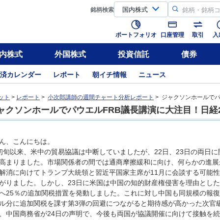
銘柄
検索
ポートフォリオ
口座管理
取引
入
内株式
外国株式
投資信託
債券
済カレンダー
レポート
朝イチ情報
ニュース
ット
>
レポート
>
小次郎講師の週間チャート分析レポート
> ジャクソンホールでパ
ャクソンホールでパウエルFRB議長講演に大注目！日経2
ん、こんにちは。
初旬以来、米中の貿易協議は中断していましたが、22日、23日の両日
高まりました。市場関係者の間では通商摩擦緩和に向け、何らかの進展
解消に向けてトランプ大統領と習近平国家主席が11月に会談する可能
がりました。しかし、23日に米国は中国の知的財産権侵害を理由とした
へ25％の追加関税措置を発動しました。これに対し中国も同規模の報復措
ル分に追加関税を課す第3弾の回避につながると期待感が高かった次官
、中国商務省が24日の声明で、今後も両国が協議開催に向けて接触を