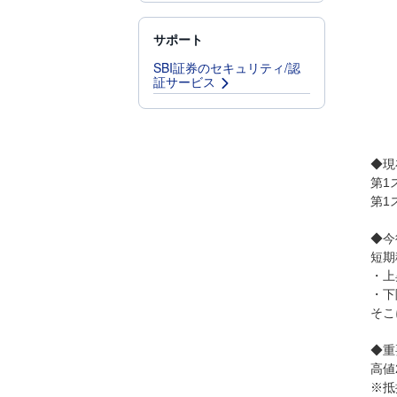
サポート
SBI証券のセキュリティ/認
証サービス
◆現
第1
第1
◆今
短期
・上
・下
そこ
◆重
高値2
※抵