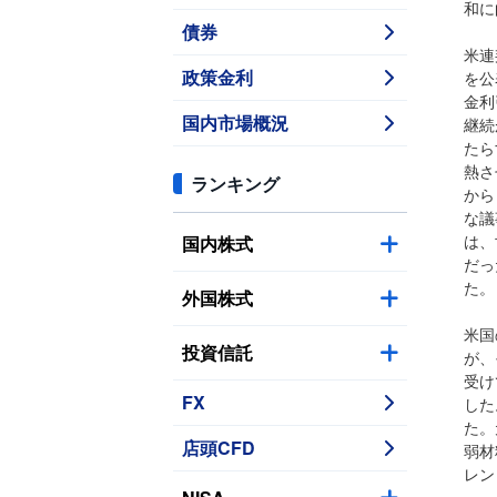
和に
債券
米連
政策金利
を公
金利
国内市場概況
継続
たら
熱さ
ランキング
から
な議
国内株式
は、
だっ
た。
外国株式
米国
投資信託
が、
受け
FX
した
た。
店頭CFD
弱材
レン