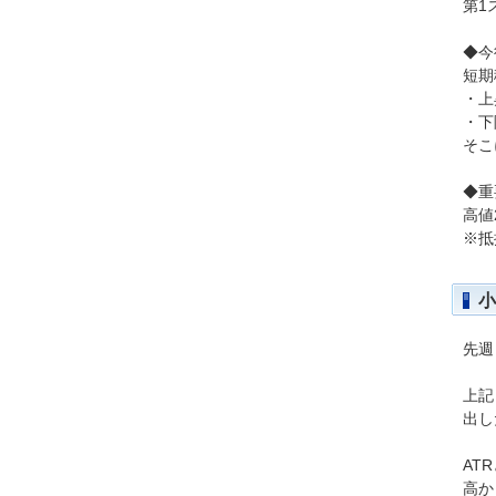
第1
◆今
短期
・上
・下
そこ
◆重
高値
※抵
小
先週
上記
出し
AT
高か