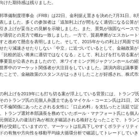
向けた期待感は残りました。
邦準備制度理事会（FRB）は22日、金利据え置きを決めた7月31日、8
表しました。多くの参加者は「追加利上げが間もなく適切になる公算が
引き上げが妥当との見解を示唆しました。また、景気が強固なペースで
が適切との見方で概ね一致しました。一方で、貿易摩擦がエスカレート
すと改めて懸念を表明しました。そして、2015年からの利上げ局面で
せたり減速させたりしない「中立」に近づいているとして、金融政策が
「比較的近い将来に適切ではなくなる」として、利上げを打ち切る案が
事要旨が公表されましたので、米ワイオミング州ジャクソンホールの経
世界中のマーケット関係者が大注目をしていました。講演内容は議事要
たことで、金融政策のスタンスがはっきりしたことが好感され、株式市
の利上げを2019年にも打ち切る案が浮上している背景には、トランプ
そのトランプ氏の元個人弁護士であるマイケル・コーエン氏は21日、2
て不倫関係にあったとされる女性に「口止め料」を支払ったと法廷で証
。トランプ選対本部議長を務めていたポール・マナフォート氏にも個人
元側近2人の違法行為が相次ぎ確認される格好となったことで、トラン
料が交錯していますので、マーケットは乱高下しやすくボラティリティ
ドの有無や方向性を移動平均線大循環分析で確認してトレードしていき