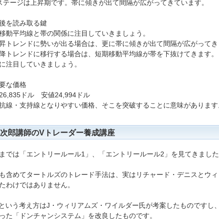
ステージは上昇期です。帯に傾きが出て間隔が広がってきています。
後を読み取る鍵
移動平均線と帯の関係に注目していきましょう。
昇トレンドに勢いが出る場合は、更に帯に傾きが出て間隔が広がってき
降トレンドに移行する場合は、短期移動平均線が帯を下抜けてきます。
に注目していきましょう。
要な価格
26,835ドル 安値24,994ドル
抗線・支持線となりやすい価格、そこを突破することに意味があります
次郎講師のVトレーダー養成講座
までは「エントリールール1」、「エントリールール2」を見てきまし
も含めてタートルズのトレード手法は、実はリチャード・デニスとウィ
たわけではありません。
Rという考え方はJ・ウィリアムズ・ワイルダー氏が考案したものですし
った「ドンチャンシステム」を改良したものです。