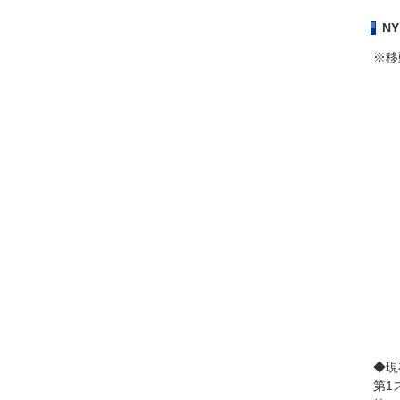
N
※移
◆現
第1