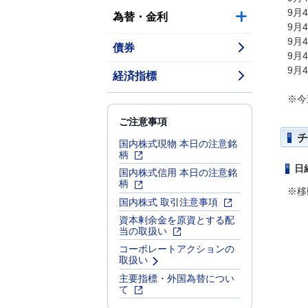
9月
為替・金利
9月
9月
債券
9月
9月
経済指標
※今
ご注意事項
チ
国内株式現物 本日の注意銘
柄
日
国内株式信用 本日の注意銘
柄
※移
国内株式 取引注意事項
資本剰余金を原資とする配
当の取扱い
コーポレートアクションの
取扱い
主要指標・外国為替につい
て