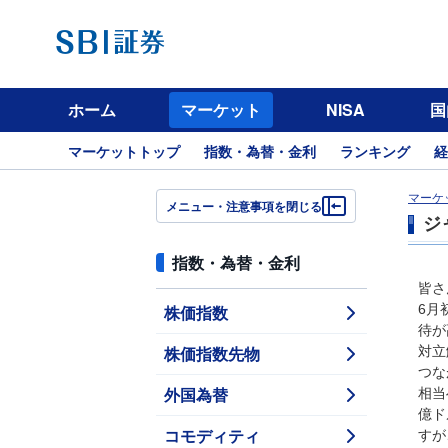
ホーム
マーケット
NISA
国
マーケットトップ
指数・為替・金利
ランキング
経
マーケ
メニュー・注意事項を閉じる
ジ
指数・為替・金利
皆さ
株価指数
6月
待が
株価指数先物
対立
つな
外国為替
相当
億ド
コモディティ
すが