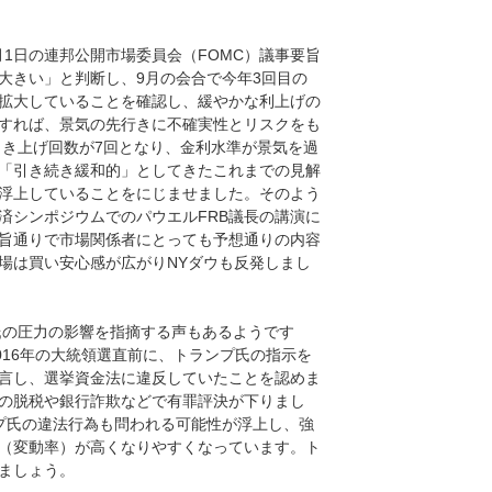
月1日の連邦公開市場委員会（FOMC）議事要旨
大きい」と判断し、9月の会合で今年3回目の
拡大していることを確認し、緩やかな利上げの
すれば、景気の先行きに不確実性とリスクをも
引き上げ回数が7回となり、金利水準が景気を過
「引き続き緩和的」としてきたこれまでの見解
浮上していることをにじませました。そのよう
済シンポジウムでのパウエルFRB議長の講演に
旨通りで市場関係者にとっても予想通りの内容
場は買い安心感が広がりNYダウも反発しまし
氏の圧力の影響を指摘する声もあるようです
016年の大統領選直前に、トランプ氏の指示を
言し、選挙資金法に違反していたことを認めま
の脱税や銀行詐欺などで有罪評決が下りまし
プ氏の違法行為も問われる可能性が浮上し、強
（変動率）が高くなりやすくなっています。ト
ましょう。