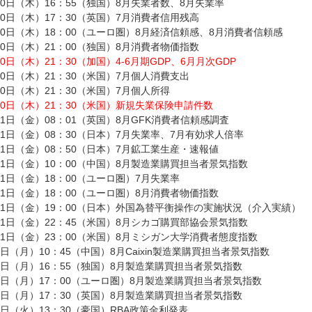
30日（木）16：55（独国）8月失業者数、8月失業率
30日（木）17：30（英国）7月消費者信用残高
30日（木）18：00（ユーロ圏）8月経済信頼感、8月消費者信頼感
30日（木）21：00（独国）8月消費者物価指数
30日（木）21：30（加国）4-6月期GDP、6月月次GDP
30日（木）21：30（米国）7月個人消費支出
30日（木）21：30（米国）7月個人所得
30日（木）21：30（米国）新規失業保険申請件数
31日（金）08：01（英国）8月GFK消費者信頼感調査
31日（金）08：30（日本）7月失業率、7月有効求人倍率
31日（金）08：50（日本）7月鉱工業生産・速報値
31日（金）10：00（中国）8月製造業購買担当者景気指数
31日（金）18：00（ユーロ圏）7月失業率
31日（金）18：00（ユーロ圏）8月消費者物価指数
31日（金）19：00（日本）外国為替平衡操作の実施状況（介入実績）
31日（金）22：45（米国）8月シカゴ購買部協会景気指数
31日（金）23：00（米国）8月ミシガン大学消費者態度指数
3日（月）10：45（中国）8月Caixin製造業購買担当者景気指数
3日（月）16：55（独国）8月製造業購買担当者景気指数
3日（月）17：00（ユーロ圏）8月製造業購買担当者景気指数
3日（月）17：30（英国）8月製造業購買担当者景気指数
4日（火）13：30（豪国）RBA政策金利発表