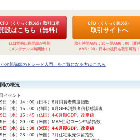
CFD（くりっく株365）取引口座
CFD（くりっく株365）
開設はこちら（無料）
取引サイトへ
ほぼ即時口座開設が可能
取引時間AM8：30～翌AM6：00（夏
（メンテナンス時間除く）
AM5：00）日本の祝日も取引可能！
「小次郎講師のトレード入門」をご覧になる方はこちら
間の概況
目イベント
29日（水）14：00（日本）8月消費者態度指数
29日（水）15：00（独国）9月GFK消費者信頼感調査
29日（水）15：45（仏国）4-6月期GDP、改定値
29日（水）20：00（米国）MBA住宅ローン申請指数
29日（水）21：30（米国）4-6月期GDP、改定値
29日（水）23：00（米国）7月住宅販売保留指数