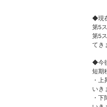
◆現
第5
第5
てき
◆今
短期
・上
いき
・下
いき