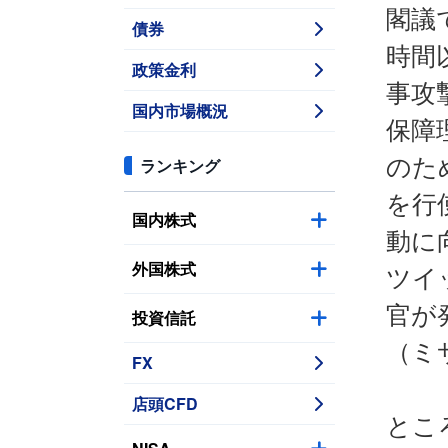
閣議
債券
時間
政策金利
事攻
国内市場概況
保障
のた
ランキング
を行
国内株式
動に
外国株式
ツイ
官が
投資信託
（ミ
FX
店頭CFD
とこ