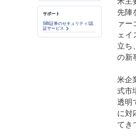
米主
先陣
サポート
ァー
SBI証券のセキュリティ/認
証サービス
ェイ
立ち
の新
米企
式市
透明
に対
てき