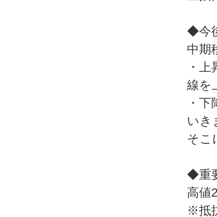
◆今
中期
・上
線を
・下
いき
そこ
◆重
高値2
※抵