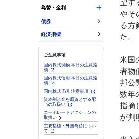
望す
為替・金利
やそ
債券
る方
経済指標
た。
ご注意事項
米国
国内株式現物 本日の注意銘
柄
者物
国内株式信用 本日の注意銘
邦公
柄
国内株式 取引注意事項
数年
資本剰余金を原資とする配
当の取扱い
指摘
コーポレートアクションの
が判
取扱い
主要指標・外国為替につい
て