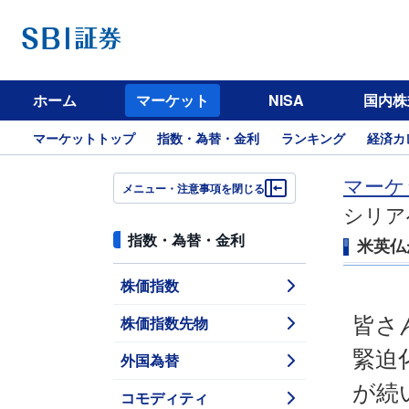
ホーム
マーケット
NISA
国内株
マーケットトップ
指数・為替・金利
ランキング
経済カ
マーケ
メニュー・注意事項を閉じる
シリア
指数・為替・金利
米英仏
株価指数
株価指数先物
皆さ
緊迫
外国為替
が続
コモディティ