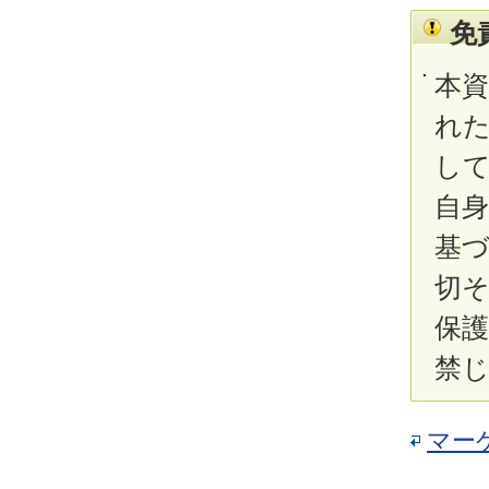
免
本
れ
し
自
基
切
保
禁
マー