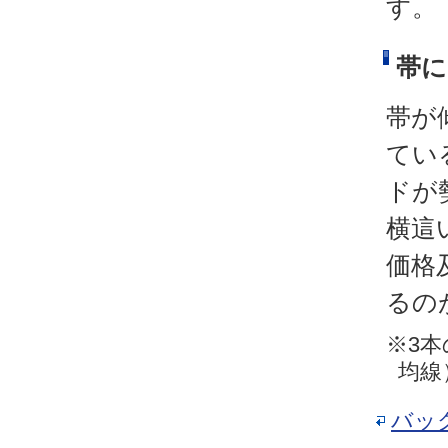
す。
帯に
帯が
てい
ドが
横這
価格
るの
※3本
均線
バッ