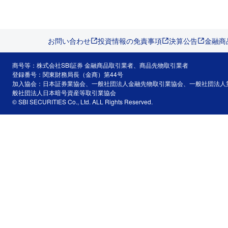
お問い合わせ
投資情報の免責事項
決算公告
金融商
商号等：株式会社SBI証券 金融商品取引業者、商品先物取引業者
登録番号：関東財務局長（金商）第44号
加入協会：日本証券業協会、一般社団法人金融先物取引業協会、一般社団法人
般社団法人日本暗号資産等取引業協会
© SBI SECURITIES Co., Ltd. ALL Rights Reserved.