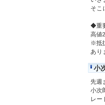
そこ
◆重
高値2
※抵
あり
小
先週
小次
レー