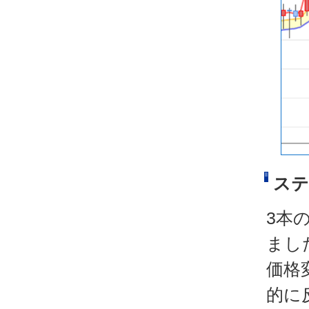
ステ
3本
まし
価格
的に