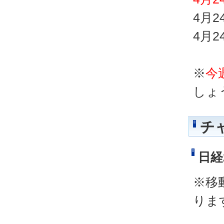
4月
4月
※
今
しょ
チ
日経
※移
りま