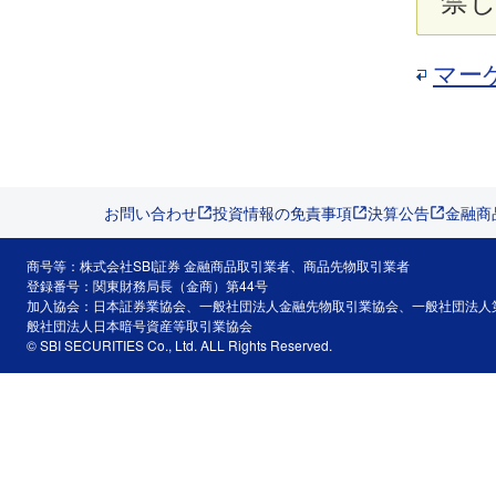
禁
マー
お問い合わせ
投資情報の免責事項
決算公告
金融商
商号等：株式会社SBI証券 金融商品取引業者、商品先物取引業者
登録番号：関東財務局長（金商）第44号
加入協会：日本証券業協会、一般社団法人金融先物取引業協会、一般社団法人
般社団法人日本暗号資産等取引業協会
© SBI SECURITIES Co., Ltd. ALL Rights Reserved.