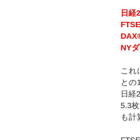
日経
FT
DA
NY
これ
との
日経2
5.
も計