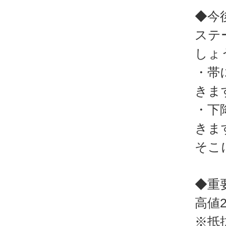
◆今
ステ
しょ
・帯
きま
・下
きま
そこ
◆重
高値2
※抵