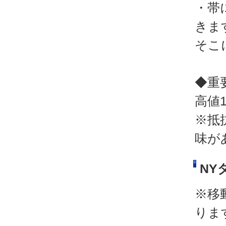
・帯
きま
そこ
◆重
高値1
※抵
味が
NY
※移
りま