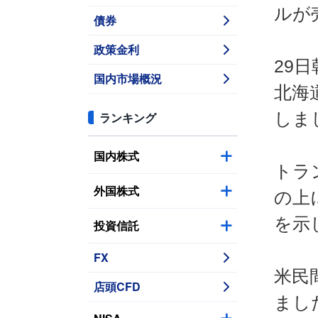
ルが
債券
政策金利
29
国内市場概況
北海
しま
ランキング
国内株式
トラ
外国株式
の上
を示
投資信託
FX
米民
店頭CFD
まし