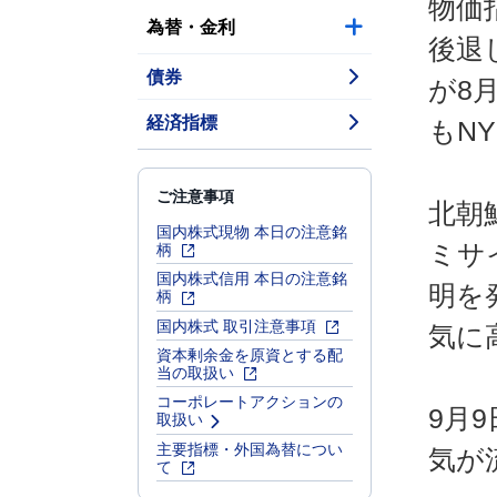
物価
為替・金利
後退
債券
が8
経済指標
もN
ご注意事項
北朝
国内株式現物 本日の注意銘
柄
ミサ
国内株式信用 本日の注意銘
明を
柄
国内株式 取引注意事項
気に
資本剰余金を原資とする配
当の取扱い
コーポレートアクションの
9月
取扱い
主要指標・外国為替につい
気が
て