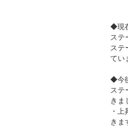
◆現
ステ
ステ
てい
◆今
ステ
きま
・上
きま