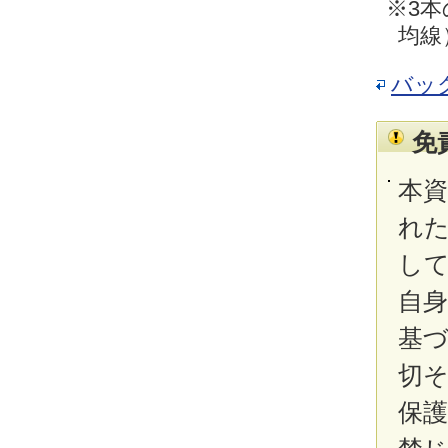
※3本
均線
バッ
免
本
れ
し
自
基
切
保