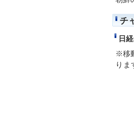
チ
日経
※移
りま