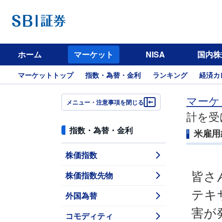
ホーム
マーケット
NISA
国内株
マーケットトップ
指数・為替・金利
ランキング
経済カ
マーケ
メニュー・注意事項を閉じる
計を受
指数・為替・金利
米雇用
株価指数
株価指数先物
皆さ
テキ
外国為替
害が
コモディティ