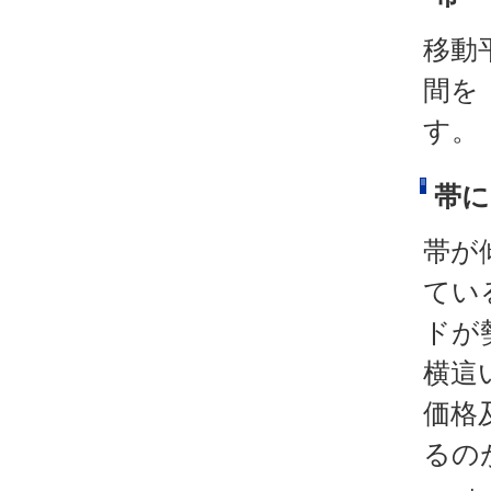
移動
間を
す。
帯に
帯が
てい
ドが
横這
価格
るの