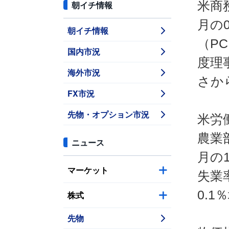
米商
朝イチ情報
月の
朝イチ情報
（P
国内市況
度理
海外市況
さか
FX市況
先物・オプション市況
米労
農業
ニュース
月の
マーケット
失業
0.
株式
先物