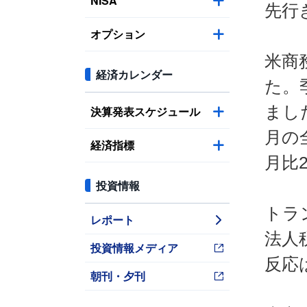
NISA
先行
オプション
米商
経済カレンダー
た。
まし
決算発表スケジュール
月の
経済指標
月比
投資情報
トラ
レポート
法人
投資情報メディア
反応
朝刊・夕刊