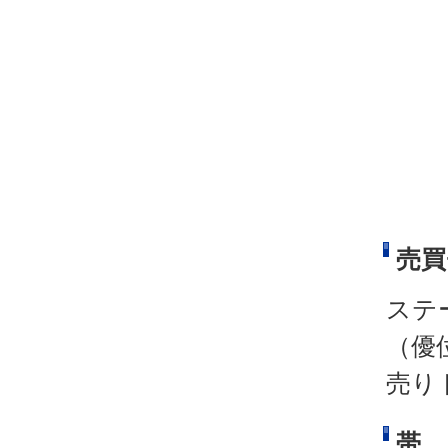
売買
ステ
（優
売り
帯