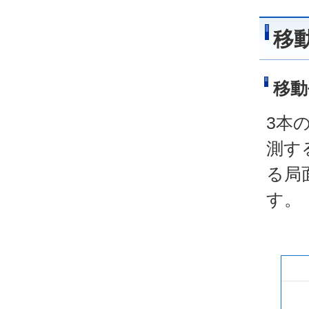
移
移動
3本
測す
る局
す。