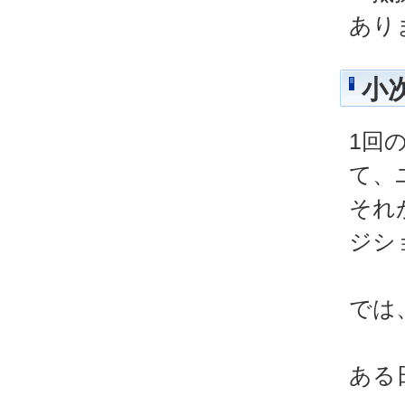
あり
小
1回
て、
それ
ジシ
では
ある