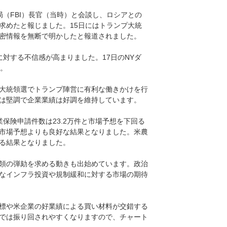
（FBI）長官（当時）と会談し、ロシアとの
求めたと報じました。15日にはトランプ大統
密情報を無断で明かしたと報道されました。
に対する不信感が高まりました。17日のNYダ
た。
大統領選でトランプ陣営に有利な働きかけを行
は堅調で企業業績は好調を維持しています。
業保険申請件数は23.2万件と市場予想を下回る
と市場予想よりも良好な結果となりました。米農
る結果となりました。
領の弾劾を求める動きも出始めています。政治
なインフラ投資や規制緩和に対する市場の期待
標や米企業の好業績による買い材料が交錯する
では振り回されやすくなりますので、チャート