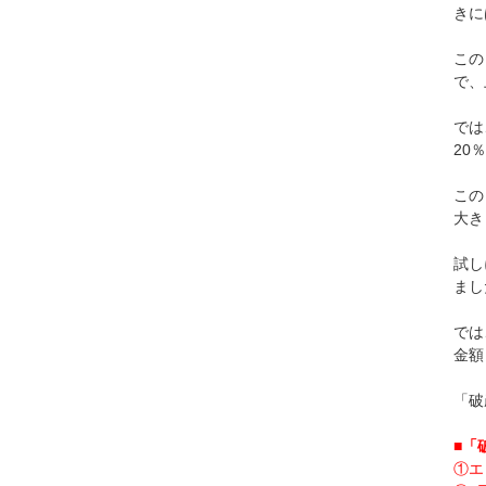
きに
この
で、
では
20
この
大き
試し
まし
では
金額
「破
■「
①エ