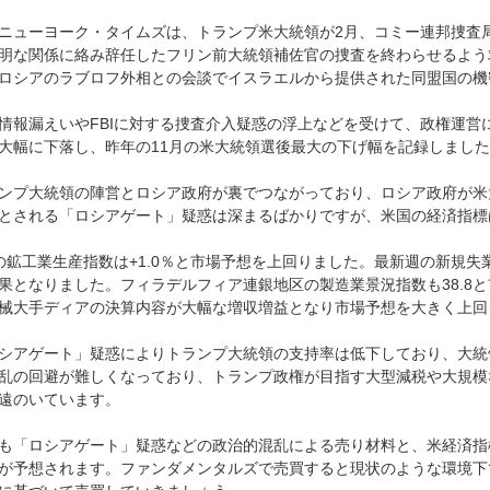
ニューヨーク・タイムズは、トランプ米大統領が2月、コミー連邦捜査局
明な関係に絡み辞任したフリン前大統領補佐官の捜査を終わらせるよう
ロシアのラブロフ外相との会談でイスラエルから提供された同盟国の機
情報漏えいやFBIに対する捜査介入疑惑の浮上などを受けて、政権運営
大幅に下落し、昨年の11月の米大統領選後最大の下げ幅を記録しまし
ンプ大統領の陣営とロシア政府が裏でつながっており、ロシア政府が米
とされる「ロシアゲート」疑惑は深まるばかりですが、米国の経済指標
の鉱工業生産指数は+1.0％と市場予想を上回りました。最新週の新規失
果となりました。フィラデルフィア連銀地区の製造業景況指数も38.8
械大手ディアの決算内容が大幅な増収増益となり市場予想を大きく上回
シアゲート」疑惑によりトランプ大統領の支持率は低下しており、大統
乱の回避が難しくなっており、トランプ政権が目指す大型減税や大規模
遠のいています。
も「ロシアゲート」疑惑などの政治的混乱による売り材料と、米経済指
が予想されます。ファンダメンタルズで売買すると現状のような環境下