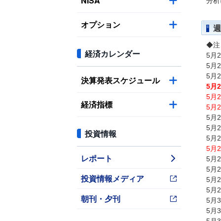
NISA
分析
オプション
週
◆注
経済カレンダー
5月
5月
5月
決算発表スケジュール
5月
5月
経済指標
5月
5月
5月
投資情報
5月
5月
レポート
5月
5月
投資情報メディア
5月
5月
朝刊・夕刊
5月
5月