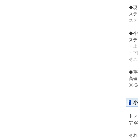
◆現
ステ
ステ
◆今
ステ
・上
・下
そこ
◆重
高値
※抵
小
トレ
する
それ