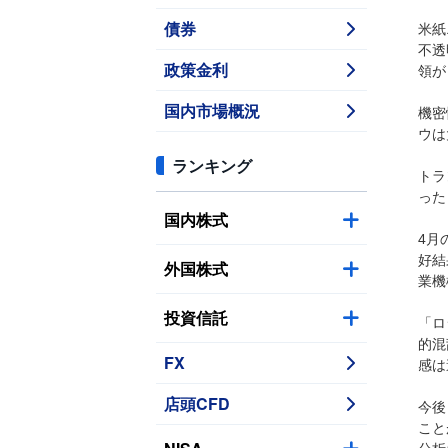
債券
米紙
不透
政策金利
領が
国内市場概況
機密
ウは
ランキング
トラ
った
国内株式
4月
好結
外国株式
業機
投資信託
「ロ
的混
FX
感は
店頭CFD
今後
こと