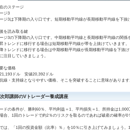
在のステージ
ージ3
ージ3は下降期の入り口です。短期移動平均線が長期移動平均線を下抜
後を読み取る鍵
ージ3の下降期の入り口です。中期移動平均線と長期移動平均線の関係
昇トレンドに移行する場合は短期移動平均線が帯を上抜けていきます。
降トレンドに移行する場合は中期移動平均線が長期移動平均線を下抜け
に注目していきましょう。
要な価格
21,193ドル 安値20,392ドル
抗線・支持線となりやすい価格、そこを突破することに意味があります
次郎講師のVトレーダー養成講座
ードの条件が、勝利60％、平均利益＝1、平均損失＝1、所持金は1,00
場合、1回のトレードで約2％のリスクを取るのであれば破産の確率が0
では、「1回の投資金額（比率）％」を10％に引き上げてみましょう。