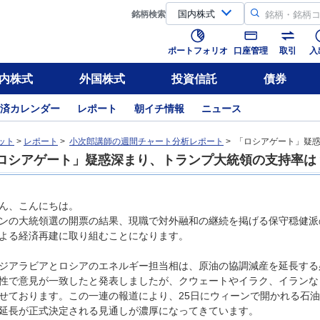
銘柄
検索
ポートフォリオ
口座管理
取引
入
内株式
外国株式
投資信託
債券
済カレンダー
レポート
朝イチ情報
ニュース
ット
>
レポート
>
小次郎講師の週間チャート分析レポート
> 「ロシアゲート」疑
ロシアゲート」疑惑深まり、トランプ大統領の支持率は
ん、こんにちは。
ンの大統領選の開票の結果、現職で対外融和の継続を掲げる保守穏健派
よる経済再建に取り組むことになります。
ジアラビアとロシアのエネルギー担当相は、原油の協調減産を延長する
性で意見が一致したと発表しましたが、クウェートやイラク、イランな
せております。この一連の報道により、25日にウィーンで開かれる石油
延長が正式決定される見通しが濃厚になってきています。