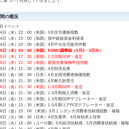
に基づいて売買していきましょう。
間の概況
目イベント
24日（水）22：00（米国）3月住宅価格指数
24日（水）23：00（加国）加中銀政策金利発表
24日（水）23：00（米国）4月中古住宅販売件数
25日（木）03：00（米国）FOMC議事録（5月2・3日分）
25日（木）17：30（英国）1-3月期GDP・改定
25日（木）21：30（米国）新規失業保険申請件数
25日（木）21：30（米国）4月卸売在庫
26日（金）08：30（日本）4月全国消費者物価指数
26日（金）21：30（米国）4月耐久財受注
26日（金）21：30（米国）1-3月期GDP・改定
26日（金）21：30（米国）1-3月期個人消費・改定
26日（金）21：30（米国）1-3月期GDPデフレーター・改定
26日（金）21：30（米国）1-3月期コアPCEデフレーター・改定
26日（金）23：00 （米国）5月ミシガン大消費者信頼感指数・確報
30日（火）08：30（日本）4月失業率、4月有効求人倍率
30日（火）18：00（ユーロ圏）5月経済信頼感、5月消費者信頼感・確