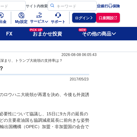
サイト
内検索
銀行
保険
ログイン
口座開設
サービス
出金
My設定
サポート
PICK UP
NEW
FX
おまかせ投資
その他の商品
2026-08-08 06:05:43
惑深まり、トランプ大統領の支持率は？
？
2017/05/23
のロウハニ大統領が再選を決め、今後も外資誘
必要性について協議し、15日に9カ月の延長の
どの主要産油国も協調減産延長に前向きな姿勢
輸出国機構（OPEC）加盟・非加盟国の会合で