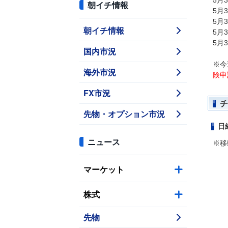
5月
朝イチ情報
5月
5月
朝イチ情報
5月
5月
国内市況
※今
海外市況
険申
FX市況
チ
先物・オプション市況
日
ニュース
※移
マーケット
株式
先物