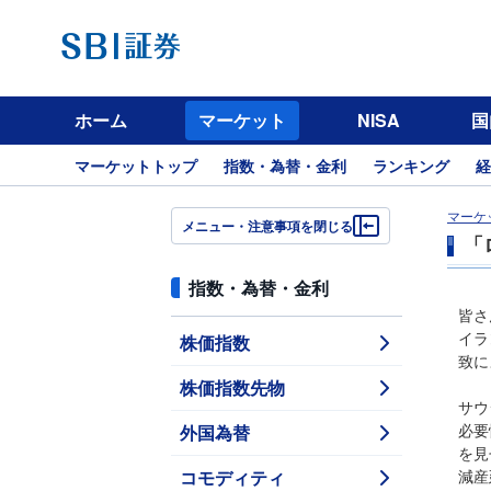
ホーム
マーケット
NISA
国
マーケットトップ
指数・為替・金利
ランキング
経
マーケ
メニュー・注意事項を閉じる
「
指数・為替・金利
皆さ
株価指数
イラ
致に
株価指数先物
サウ
外国為替
必要
を見
コモディティ
減産