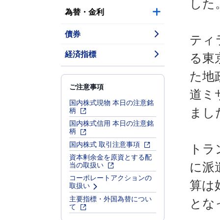
した
為替・金利
債券
ティ
経済指標
る東
た地
ご注意事項
道ミ
国内株式現物 本日の注意銘
柄
まし
国内株式信用 本日の注意銘
柄
国内株式 取引注意事項
トラ
資本剰余金を原資とする配
当の取扱い
に派
コーポレートアクションの
算は
取扱い
主要指標・外国為替につい
とな
て