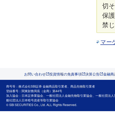
切
保
禁
マー
お問い合わせ
投資情報の免責事項
決算公告
金融商
商号等：株式会社SBI証券 金融商品取引業者、商品先物取引業者
登録番号：関東財務局長（金商）第44号
加入協会：日本証券業協会、一般社団法人金融先物取引業協会、一般社団法人
般社団法人日本暗号資産等取引業協会
© SBI SECURITIES Co., Ltd. ALL Rights Reserved.