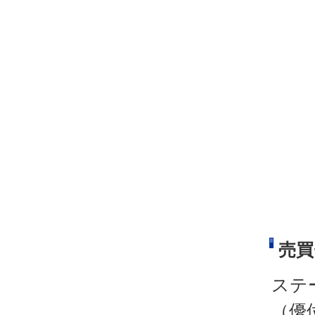
売買
ステ
（優