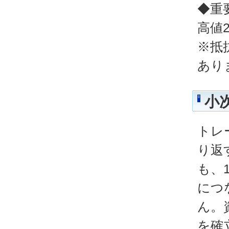
◆重
高値2
※抵
あり
小
トレ
り返
も、
につ
ん。
を確