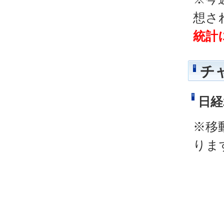
想さ
統計
チ
日経
※移
りま