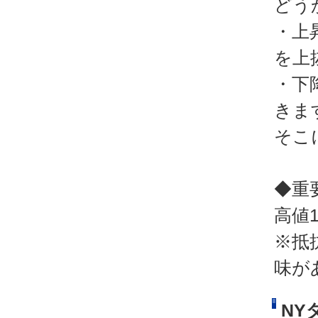
どう
・上
を上
・下
きま
そこ
◆重
高値1
※抵
味が
NY