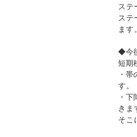
ステ
ステ
ます
◆今
短期
・帯
す。
・下
きま
そこ