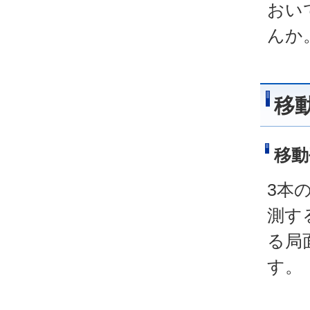
おい
んか
移
移動
3本
測す
る局
す。