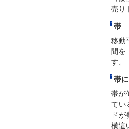
売り
帯
移動
間を
す。
帯に
帯が
てい
ドが
横這