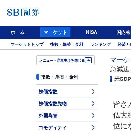
ホーム
マーケット
NISA
国内株
マーケットトップ
指数・為替・金利
ランキング
経済カ
マーケ
メニュー・注意事項を閉じる
急減速
指数・為替・金利
米GD
株価指数
株価指数先物
皆さ
仏大
外国為替
位に
コモディティ