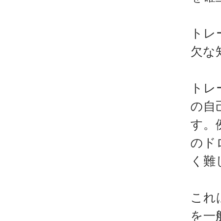
トレ
欠な
トレ
の自
す。
のド
く難
これ
を一