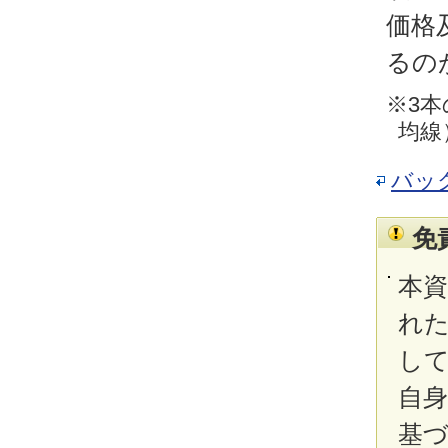
価格
るの
※3本
均線
バッ
免
本
れ
し
自
基