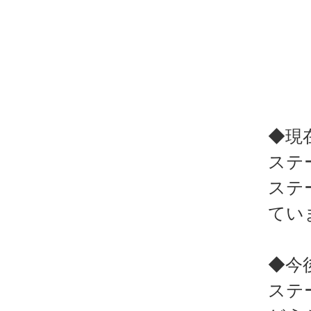
◆現
ステ
ステ
てい
◆今
ステ