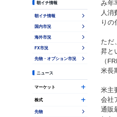
み年
朝イチ情報
人消
朝イチ情報
りの
国内市況
海外市況
ただ
FX市況
昇と
先物・オプション市況
（F
米長
ニュース
マーケット
米主
会社
株式
通販
先物