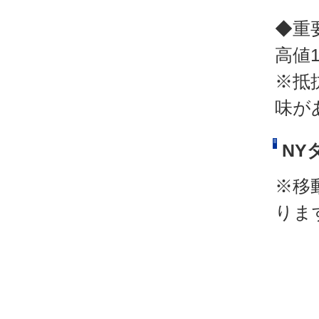
◆重
高値1
※抵
味が
NY
※移
りま