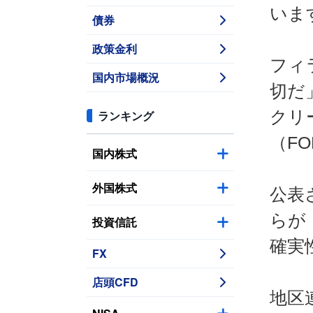
いま
債券
政策金利
フィ
国内市場概況
切だ
クリ
ランキング
（F
国内株式
外国株式
公表
らが
投資信託
確実
FX
店頭CFD
地区