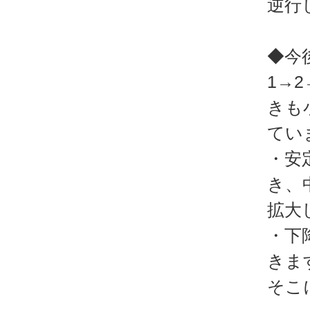
逆行
◆今
1→
きも
てい
・安
き、
拡大
・下
きま
そこ