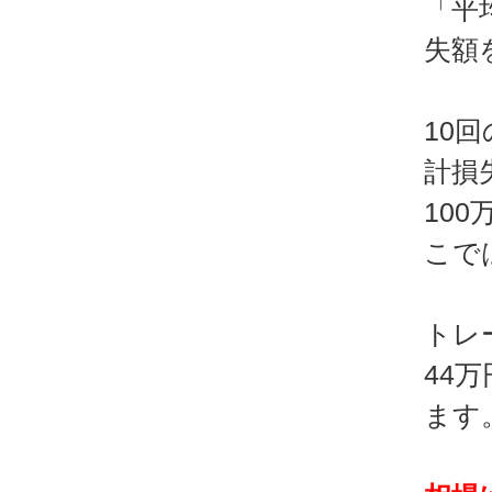
「平
失額
10
計損
10
こで
トレ
44
ます