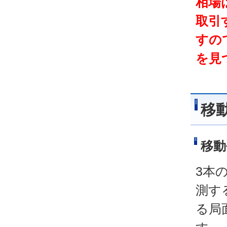
相場
取引
すの
を見
移
移動
3本
測す
る局