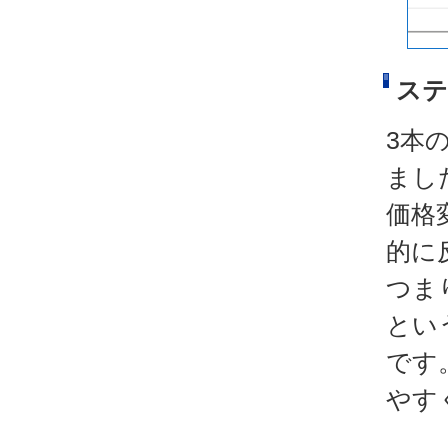
ステ
3本
まし
価格
的に
つま
とい
です
やす