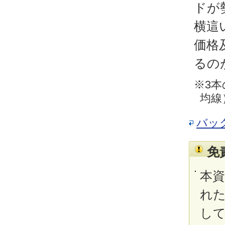
ドが
横這
価格
るの
※3本
均線
バッ
免
本
れ
し