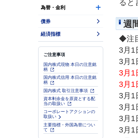
ると
為替・金利
債券
週
経済指標
◆注
3月
ご注意事項
3月
国内株式現物 本日の注意銘
柄
3月
国内株式信用 本日の注意銘
柄
3月
国内株式 取引注意事項
3月
資本剰余金を原資とする配
当の取扱い
3月
コーポレートアクションの
取扱い
3月
主要指標・外国為替につい
3月
て