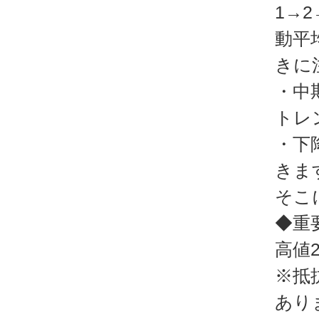
1→
動平
きに
・中
トレ
・下
きま
そこ
◆重
高値2
※抵
あり