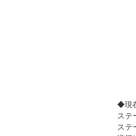
◆現
ステ
ステ