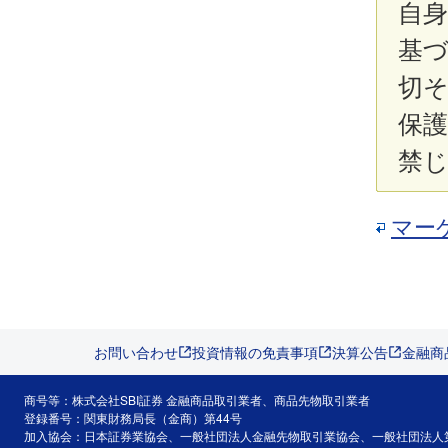
自
基
切
保
禁
マー
お問い合わせ
投資情報の免責事項
決算公告
金融商
商号等：株式会社SBI証券 金融商品取引業者、商品先物取引業者
登録番号：関東財務局長（金商）第44号
加入協会：日本証券業協会、一般社団法人金融先物取引業協会、一般社団法人