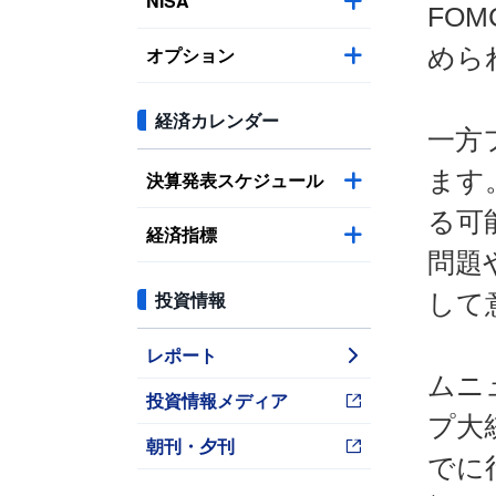
NISA
FO
オプション
めら
経済カレンダー
一方
ます
決算発表スケジュール
る可
経済指標
問題
投資情報
して
レポート
ムニ
投資情報メディア
プ大
朝刊・夕刊
でに