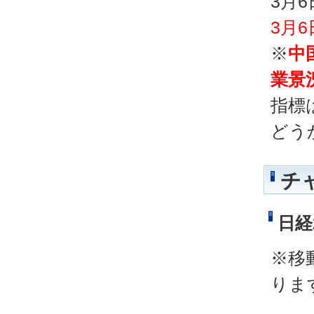
3月
3月
※
中
業景
指標
どう
チ
日経
※移
りま