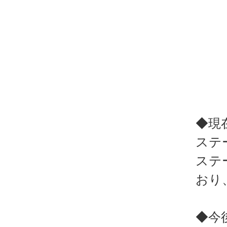
◆現
ステ
ステ
おり
◆今