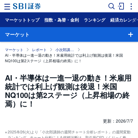
マーケットトップ
指数・為替・金利
ランキング
経済カレンダ
ホ
ー
ム
マーケット
マ
マーケット
レポート
小次郎講師の週間チャート分析
ー
AI・半導体は一進一退の動き！米雇用統計では利上げ観測は後退！米国
ケ
ッ
NQ100は第2ステージ（上昇相場の終焉）に！
ト
AI・半導体は一進一退の動き！米雇用
NISA
統計では利上げ観測は後退！米国
NQ100は第2ステージ（上昇相場の終
国
内
焉）に！
株
式
外
更新：2026/7/7
国
株
2025/8/26(火)より「小次郎講師の週間チャート分析レポート」の週間変動
式
ランキング、チャート分析による銘柄診断は、取引所CFD（くりっく株