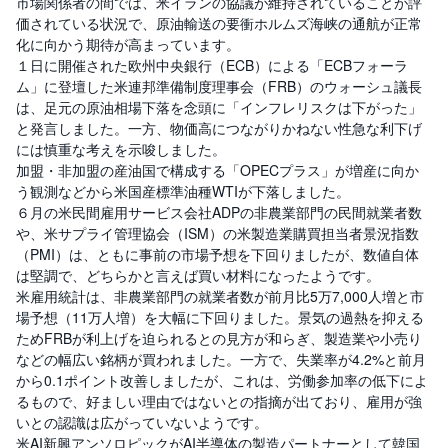
市場関係者の間では、米イランの協議が維持されていることが評
セ
キ
価されている状況で、原油輸送の要衝ホルムズ海峡の通航が正常
ュ
化に向かう期待が高まっています。
リ
テ
１日に開催された欧州中央銀行（ECB）による「ECBフォーラ
ィ
ム」に登壇した米連邦準備制度理事会（FRB）のウォーシュ議長
・
ト
は、足元の原油相場下落を念頭に「インフレリスクは下がった」
ー
と発言しました。一方、物価高につながりかねない性急な利下げ
ク
ン
には慎重な考えを示唆しました。
)
加盟・非加盟の産油国で構成する「OPECプラス」が増産に向か
う観測などから米国産標準油種WTIが下落しました。
S
６月の米民間雇用サービス会社ADPの非農業部門の民間就業者数
BI
や、米サプライ管理協会（ISM）の米製造業購買担当者景況指数
ラ
ッ
（PMI）は、ともに事前の市場予想を下回りましたが、数値自体
プ
は堅調で、どちらかと言えば買い材料になったようです。
米雇用統計は、非農業部門の就業者数が前月比5万7,000人増と市
ロ
場予想（11万人増）を大幅に下回りました。景気の過熱を抑える
ボ
ア
ためFRBが利上げを迫られるとの見方が和らぎ、製造業や小売り
ド
などの幅広い銘柄が買われました。一方で、失業率が4.2%と前月
(
R
から0.1ポイント改善しましたが、これは、労働参加率の低下によ
O
るもので、好ましい理由ではないとの指摘が出ており、雇用が強
B
O
いとの認識は広がっていないようです。
P
米AI新興アンソロピックがAI半導体の製造パートナーとして韓国