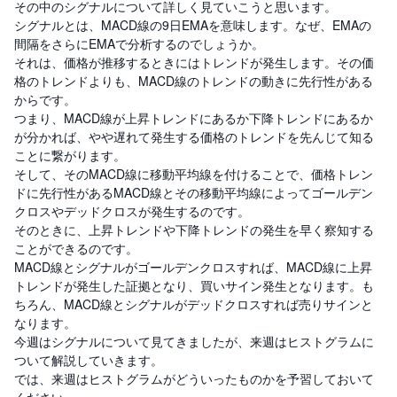
その中のシグナルについて詳しく見ていこうと思います。
シグナルとは、MACD線の9日EMAを意味します。なぜ、EMAの
間隔をさらにEMAで分析するのでしょうか。
それは、価格が推移するときにはトレンドが発生します。その価
格のトレンドよりも、MACD線のトレンドの動きに先行性がある
からです。
つまり、MACD線が上昇トレンドにあるか下降トレンドにあるか
が分かれば、やや遅れて発生する価格のトレンドを先んじて知る
ことに繋がります。
そして、そのMACD線に移動平均線を付けることで、価格トレン
ドに先行性があるMACD線とその移動平均線によってゴールデン
クロスやデッドクロスが発生するのです。
そのときに、上昇トレンドや下降トレンドの発生を早く察知する
ことができるのです。
MACD線とシグナルがゴールデンクロスすれば、MACD線に上昇
トレンドが発生した証拠となり、買いサイン発生となります。も
ちろん、MACD線とシグナルがデッドクロスすれば売りサインと
なります。
今週はシグナルについて見てきましたが、来週はヒストグラムに
ついて解説していきます。
では、来週はヒストグラムがどういったものかを予習しておいて