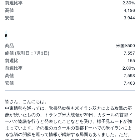
2.30%
M
W
M
4,196
F
3,944
取
引
所
5
C
F
米国S500
D
(
7,557
く
155
り
っ
2.09%
く
株
7,593
3
6
7,403
5)
皆さん、こんにちは。
店
頭
中東情勢を巡っては、覚書発効後も米イラン双方による攻撃の応
C
酬が続いたものの、トランプ米大統領が29日、カタールの首都ド
F
D
ーハで協議を行うと発表したことなどを受け、様子見ムードが強
まっています。その後のカタールの首都ドーハでの米イランによ
S
る協議の開催を巡って情報が錯綜する局面もありました。ただ、
T(