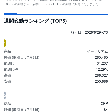
365）の銘柄から、店頭CFD（SBI CFD）の銘柄に変更いたしました。
投
資
信
託
週間変動ランキング (TOP5)
債
取引日：2026/6/29~7/3
券
1
FX
イーサリアム
お
285,485
ま
31,237
か
PICK
せ
UP
12.29%
投
資
286,327
250,686
S
BI
株
2
オ
プ
シ
XRP
ョ
184
ン