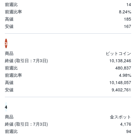
14
8.24%
先
物
185
・
オ
167
プ
シ
ョ
ン
3
ビットコイン
商
品
10,138,246
先
480,837
物
4.98%
金
10,148,057
・
9,402,761
銀
・
プ
ラ
4
チ
ナ
金スポット
4,176
外
貨
94
建
NE