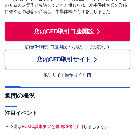
R
O
のサムスン電子と協議していると報じられ、米半導体企業の業績
)
に響くとの思惑が台頭し、半導体株の売りを促しました。
i
D
店頭CFD取引口座開設
e
C
o
店頭CFD取引口座開設・お取引までの流れ
店頭CFD取引サイト
取引サイト操作ガイド
週間の概況
注目イベント
＊今週は
FOMC議事要旨と米国CPIに注目
しましょう。