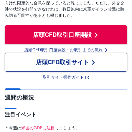
R
向けた限定的な合意を探っていると報じました。ただし、外交交
O
)
渉で状況を打開できなければ、数日以内に米軍がイラン攻撃に踏
み切る可能性があるとも報じました。
i
D
e
店頭CFD取引口座開設
C
o
店頭CFD取引口座開設・お取引までの流れ
店頭CFD取引サイト
取引サイト操作ガイド
週間の概況
注目イベント
＊今週は
米国のGDPに注目
しましょう。