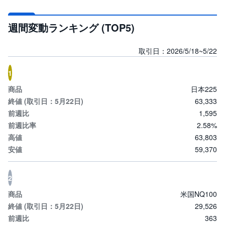
投
資
週間変動ランキング (TOP5)
信
託
取引日：2026/5/18~5/22
債
券
1
日本225
FX
63,333
1,595
お
ま
2.58%
か
PICK
せ
UP
63,803
投
資
59,370
S
2
BI
株
オ
米国NQ100
プ
29,526
シ
ョ
363
ン