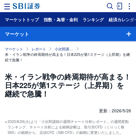
マーケットトップ
指数・為替・金利
ランキング
経済カレンダ
ホ
ー
ム
マーケット
マ
マーケット
レポート
小次郎講師の週間チャート分析
ー
米・イラン戦争の終焉期待が高まる！日本225が第1ステージ（上昇期）を継
ケ
ッ
続で急騰！
ト
米・イラン戦争の終焉期待が高まる！
NISA
日本225が第1ステージ（上昇期）を
継続で急騰！
国
内
株
式
更新：2026/5/26
外
2025/8/26(火)より「小次郎講師の週間チャート分析レポート」の週間変動
国
ランキング、チャート分析による銘柄診断は、取引所CFD（くりっく株
株
式
365）の銘柄から、店頭CFD（SBI CFD）の銘柄に変更いたしました。