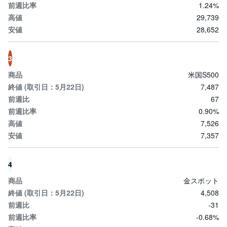
1.24%
29,739
先
物
28,652
・
オ
プ
シ
3
ョ
ン
米国S500
7,487
商
67
品
先
0.90%
物
7,526
7,357
金
・
銀
・
4
プ
ラ
チ
金スポット
ナ
4,508
-31
外
-0.68%
貨
建
NE