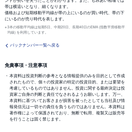
ンドが勢いを失ったことがわかります。また、もみあい相場では
帯は横這いとなり、細くなります。
価格および短期移動平均線が帯の上にいるのが買い時代、帯の下
にいるのが売り時代を表します。
3本の移動平均線は短期5日、中期20日、長期40日のEMA (指数平滑移動平
均線) を利用しています。
バックナンバー一覧へ戻る
免責事項・注意事項
本資料は投資判断の参考となる情報提供のみを目的として作成
されたもので、個々の投資家の特定の投資目的、または要望を
考慮しているものではありません。投資に関する最終決定は投
資家ご自身の判断と責任でなされるようお願いします。万一、
本資料に基づいてお客さまが損害を被ったとしても当社及び情
報発信元は一切その責任を負うものではありません。本資料は
著作権によって保護されており、無断で転用、複製又は販売等
を行うことは固く禁じます。