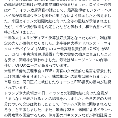
セ
の戦闘終結に向けた交渉進展期待が強まりました。ロイター通信
キ
ュ
は21日、イラン政府高官の話として、最高指導者モジタバ・ハメ
リ
ネイ師が高濃縮ウランを国外に出さないよう指示したと伝えまし
テ
ィ
た。米国とイランの戦闘終結に向けた交渉の難航が示唆されまし
・
たが、イラン側が報道を否定したなどと伝わり、和平合意への期
ト
ー
待が広がりました。
ク
半導体大手エヌビディアの決算は好決算となったものの、利益確
ン
)
定の売りが優勢となりました。米半導体大手アドバンスト・マイ
クロ・デバイシズ（AMD）のスー最高経営責任者（CEO）が22
日、CPU（中央演算処理装置）市場の需要の強さに言及したこと
S
BI
を受け、関連株が買われました。最近はAIエージェントの台頭に
ラ
伴い、CPUのニーズが高まっています。
ッ
プ
米連邦準備制度理事会（FRB）高官のタカ派的な発言を背景に利
上げ観測が高まりましたが、株式相場への影響は限られました。
ロ
市場では、同日正式に就任したウォーシュFRB議長の動向が注視
ボ
されています。
ア
ド
トランプ米大統領は23日、イランとの戦闘終結に向けた合意が
(
「まもなく発表される」との認識を示しました。合意内容の大部
R
O
分について交渉は終わったとして「ホルムズ海峡は開放されるだ
B
ろう」と主張しました。また、米紙は22日、米国によるイランへ
O
P
の再攻撃を回避するため、仲介国のパキスタンなどが停戦延長に